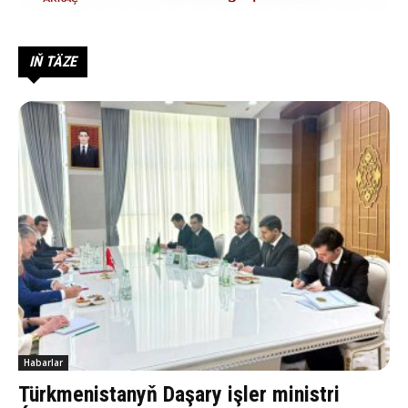
IŇ TÄZE
Habarlar
Türkmenistanyň Daşary işler ministri