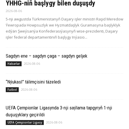
ÝHHG-niň başlygy bilen duşuşdy
2026-08-06
5-nji awgustda Türkmenistanyň Daşary işler ministri Raşid Meredow
Ýewropada Howpsuzlyk we Hyzmatdaşlyk Guramasyna başlyklyk
edýän Şweýsariýa Konfederasiýasynyň wise-prezidenti, Daşary
işler federal departamentiniň başlygy Inýasio...
Sagdyn ene – sagdyn çaga – sagdyn geljek
2026-08-06
Habarlar
“Nýukasl” tälimçisini täzeledi
2026-08-06
Futbol
UEFA Çempionlar Ligasynda 3-nji saýlama tapgyryň 1-nji
duşuşyklary geçirildi
2026-08-06
UEFA Çempionlar Ligasy