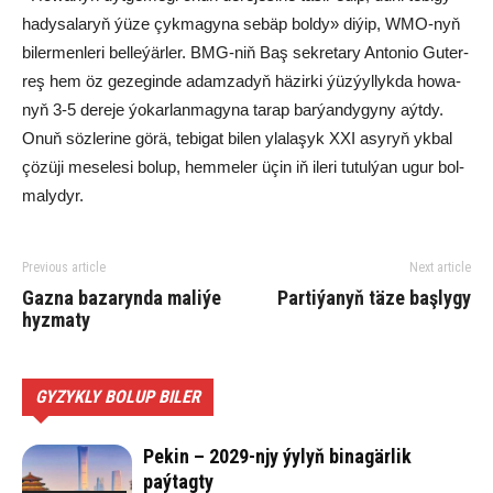
ha­dy­sa­la­ryň ýü­ze çyk­ma­gy­na se­bäp bol­dy» di­ýip, WMO-nyň
bi­ler­men­le­ri bel­le­ýär­ler. BMG-niň Baş sek­re­ta­ry An­to­nio Gu­ter­
reş hem öz ge­ze­gin­de adam­za­dyň hä­zir­ki ýüz­ýyl­lyk­da ho­wa­
nyň 3-5 de­re­je ýo­kar­lan­ma­gy­na ta­rap bar­ýan­dy­gy­ny aýt­dy.
Onuň söz­le­ri­ne gö­rä, te­bi­gat bi­len yla­la­şyk XXI asy­ryň yk­bal
çö­zü­ji me­se­le­si bo­lup, hem­me­ler üçin iň ile­ri tu­tul­ýan ugur bol­
ma­ly­dyr.
Previous article
Next article
Gaz­na ba­za­ryn­da maliýe
Partiýanyň täze başlygy
hyz­ma­ty
GYZYKLY BOLUP BILER
Pekin – 2029-njy ýylyň binagärlik
paýtagty