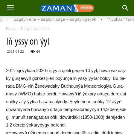
Sagdyn ene – sagdyn çaga – sagdyn geljek
·
“Nýukasl” tälimçisini
Esasy
Dünýä täzelikleri
Iň ys­sy on ýyl
2021-01-22
64
2011-nji ýyl­dan 2020-nji ýy­la çen­li ge­çen 10 ýyl, ho­wa we daş­
ky gur­şa­wyň gör­ke­zi­ji­le­ri bo­ýun­ça iň ys­sy ýyl­lar bol­dy. Bu ba­
ra­da BMG-niň Že­ne­wa­da­ky Bü­tin­dün­ýä Me­teo­ro­lo­gi­ýa Gu­ra­
ma­sy (WMO) ha­bar ber­di. Ho­wa­nyň iň ýo­ka­ry or­ta­ça de­re­je­si
soň­ky al­ty ýyl­da ha­sa­ba alyn­dy. Şeý­le hem, soň­ky 12 aýyň
do­wa­myn­da ho­wa­nyň or­ta­ça tem­pe­ra­tu­ra­sy­nyň 14,9 de­re­je­di­
gi, mu­nuň se­na­gat­dan öň­ki dö­wür­dä­ki (1850-1900) de­re­je­den
1,2 de­re­je ýo­ka­ry­dy­gy bel­len­di.
«Ho­wa­nyň üýt­ge­me­gi onuň de­re­je­si­ne tä­sir edip, dür­li te­bi­gy