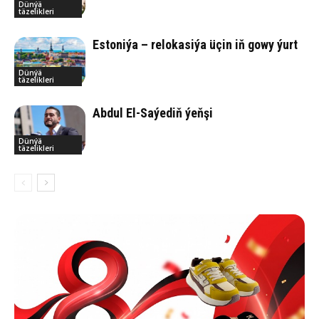
Dünýä
täzelikleri
Estoniýa – relokasiýa üçin iň gowy ýurt
Dünýä
täzelikleri
Abdul El-Saýediň ýeňşi
Dünýä
täzelikleri