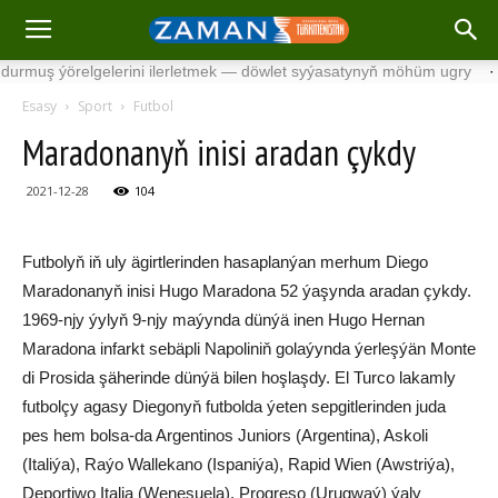
 ýörelgelerini ilerletmek — döwlet syýasatynyň möhüm ugry
·
Söw
Esasy
Sport
Futbol
Maradonanyň inisi aradan çykdy
2021-12-28
104
Futbolyň iň uly ägirtlerinden hasaplanýan merhum Diego
Maradonanyň inisi Hugo Maradona 52 ýaşynda aradan çykdy.
1969-njy ýylyň 9-njy maýynda dünýä inen Hugo Hernan
Maradona infarkt sebäpli Napoliniň golaýynda ýerleşýän Monte
di Prosida şäherinde dünýä bilen hoşlaşdy. El Turco lakamly
futbolçy agasy Diegonyň futbolda ýeten sepgitlerinden juda
pes hem bolsa-da Argentinos Juniors (Argentina), Askoli
(Italiýa), Raýo Wallekano (Ispaniýa), Rapid Wien (Awstriýa),
Deportiwo Italia (Wenesuela), Progreso (Urugwaý) ýaly