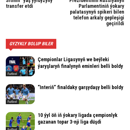
Sitiniň” ýaş ýyldyzyny
Prezidentiniň Russiýanyň
transfer etdi
Parlamentiniň ýokary
palatasynyň spikeri bilen
telefon arkaly gepleşigi
geçirildi
GYZYKLY BOLUP BILER
Çempionlar Ligasynyň we beýleki
ýaryşlaryň finalynyň eminleri belli boldy
Futbol
“Interiň” finaldaky garşydaşy belli boldy
Futbol
10 ýyl öň iň ýokary ligada çempionlyk
gazanan topar 3-nji liga düşdi
Futbol