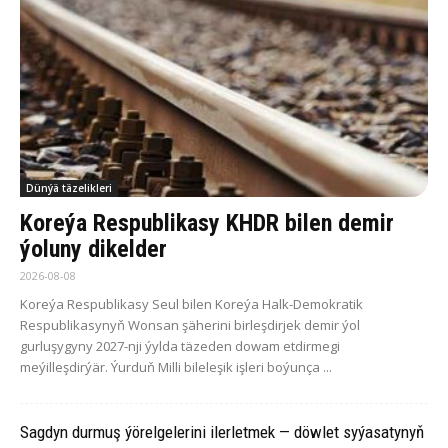
Dünýä täzelikleri
Koreýa Respublikasy KHDR bilen demir
ýoluny dikelder
2026-08-08
Koreýa Respublikasy Seul bilen Koreýa Halk-Demokratik
Respublikasynyň Wonsan şäherini birleşdirjek demir ýol
gurluşygyny 2027-nji ýylda täzeden dowam etdirmegi
meýilleşdirýär. Ýurduň Milli bileleşik işleri boýunça ...
Sagdyn durmuş ýörelgelerini ilerletmek — döwlet syýasatynyň