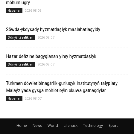
möhüm ugry
2026-08-08
Habarlar
Söwda-ykdysady hyzmatdaşlyk maslahatlaşyldy
2026-08-07
Dünýä täzelikleri
Hazar deňzine bagyşlanan ylmy hyzmatdaşlyk
2026-08-07
Dünýä täzelikleri
Türkmen döwlet binagärlik-gurluşyk institutynyň talyplary
Malaýziýada gysga möhletleýin okuwa gatnaşdylar
2026-08-07
Habarlar
Home
News
World
Lifehack
Technology
Sport