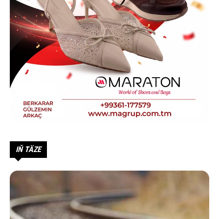
IŇ TÄZE