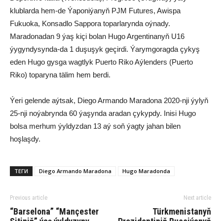
klublarda hem-de Ýaponiýanyň PJM Futures, Awispa
Fukuoka, Konsadlo Sappora toparlarynda oýnady.
Maradonadan 9 ýaş kiçi bolan Hugo Argentinanyň U16
ýygyndysynda-da 1 duşuşyk geçirdi. Ýarymgoragda çykyş
eden Hugo gysga wagtlyk Puerto Riko Aýlenders (Puerto
Riko) toparyna tälim hem berdi.
Ýeri gelende aýtsak, Diego Armando Maradona 2020-nji ýylyň
25-nji noýabrynda 60 ýaşynda aradan çykypdy. Inisi Hugo
bolsa merhum ýyldyzdan 13 aý soň ýagty jahan bilen
hoşlaşdy.
ТЕГИ
Diego Armando Maradona
Hugo Maradonda
Previous article
Next article
“Barselona” “Mançester
Türkmenistanyň