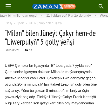
r milliondan geçdi
·
11 ýyldan soň Pariže dolandy
·
Wengriýada 
Esasy
Sport
UEFA Çempionlar Ligasy
“Milan” bilen Jüneýt Çakyr hem-de
“Liwerpulyň” 5 golly ýeňşi
2021-09-29
90
UEFA Çempionlar ligasynda “B” toparçada 7 ýyldan soň
Çempionlar ligasyna dolanan Milan öz meýdançasynda
Atletiko Madridi kabul etdi. Çekeleşikli we dartgynly geçen
oýunda 20-nji minutda Milan Rafael Leaonyň goly bilen öňe
saýlandy. Ýöne bu goldan 9 minut soň, milanlylar üçin
şowsuzlyk başlady. Türkiýeli Jüneýt Çakyr Frank Kessiýä
ikinji sary kartdan soň gyzyl kart bilen ony meýdançadan