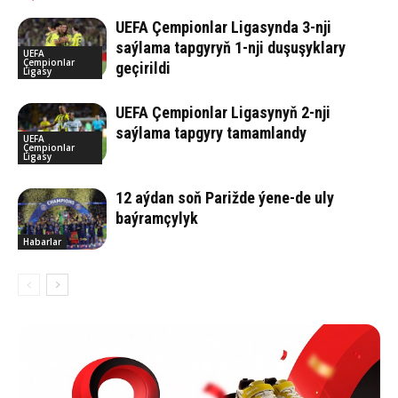
UEFA Çempionlar Ligasynda 3-nji
saýlama tapgyryň 1-nji duşuşyklary
UEFA
Çempionlar
geçirildi
Ligasy
UEFA Çempionlar Ligasynyň 2-nji
saýlama tapgyry tamamlandy
UEFA
Çempionlar
Ligasy
12 aýdan soň Parižde ýene-de uly
baýramçylyk
Habarlar