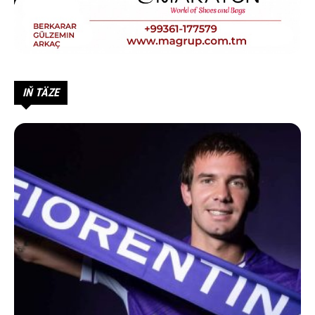
IŇ TÄZE