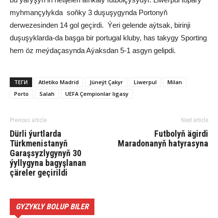
myhmançylykda soňky 3 duşuşygynda Portonyň
derwezesinden 14 gol geçirdi. Ýeri gelende aýtsak, birinji
duşuşyklarda-da başga bir portugal kluby, has takygy Sporting
hem öz meýdaçasynda Aýaksdan 5-1 asgyn gelipdi.
ТЕГИ
Atletiko Madrid
Jüneýt Çakyr
Liwerpul
Milan
Porto
Salah
UEFA Çempionlar ligasy
Previous article
Next article
Dürli ýurtlarda
Futbolyň ägirdi
Türkmenistanyň
Maradonanyň hatyrasyna
Garaşsyzlygynyň 30
ýyllygyna bagyşlanan
çäreler geçirildi
GYZYKLY BOLUP BILER