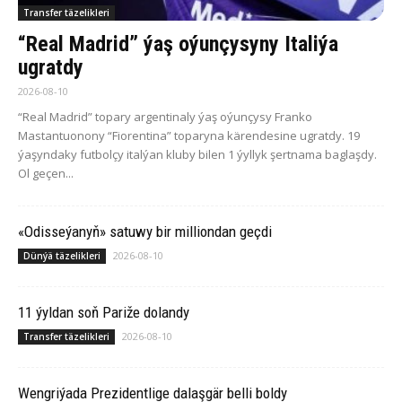
Transfer täzelikleri
“Real Madrid” ýaş oýunçysyny Italiýa
ugratdy
2026-08-10
“Real Madrid” topary argentinaly ýaş oýunçysy Franko
Mastantuonony “Fiorentina” toparyna kärendesine ugratdy. 19
ýaşyndaky futbolçy italýan kluby bilen 1 ýyllyk şertnama baglaşdy.
Ol geçen...
«Odisseýanyň» satuwy bir milliondan geçdi
2026-08-10
Dünýä täzelikleri
11 ýyldan soň Pariže dolandy
2026-08-10
Transfer täzelikleri
Wengriýada Prezidentlige dalaşgär belli boldy