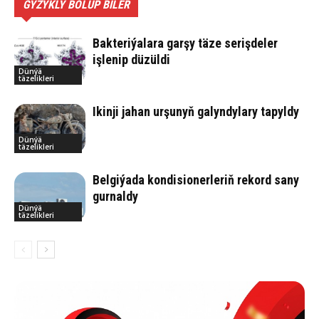
GYZYKLY BOLUP BILER
Bakteriýalara garşy täze serişdeler
işlenip düzüldi
Dünýä
täzelikleri
Ikinji jahan urşunyň galyndylary tapyldy
Dünýä
täzelikleri
Belgiýada kondisionerleriň rekord sany
gurnaldy
Dünýä
täzelikleri