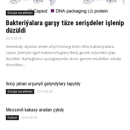
Dünýä täzelikleri
Bakteriýalara garşy täze serişdeler işlenip
düzüldi
2026-08-08
Amerikaly alymlar emeli aňyň kömegi bilen diňe bakteriýalara
zeper ýetirýän işjeň bakteriofaglary ilkinji gezek üstünlikli işläp
düzdiler. Barlaghana synaglarynda «Evo» genom modelleri arkaly
döredilen...
Ikinji jahan urşunyň galyndylary tapyldy
2026-08-08
Dünýä täzelikleri
Messiniň kakasy aradan çykdy
2026-08-08
Futbol