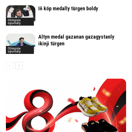
Iň köp medally türgen boldy
Olimpiýa
oýunlary
Altyn medal gazanan gazagystanly
ikinji türgen
Olimpiýa
oýunlary