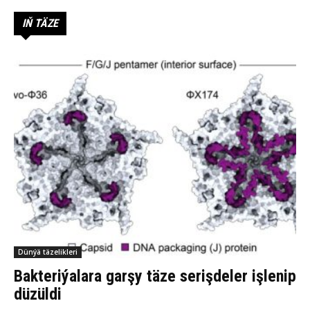
IŇ TÄZE
Dünýä täzelikleri
Bakteriýalara garşy täze serişdeler işlenip
düzüldi