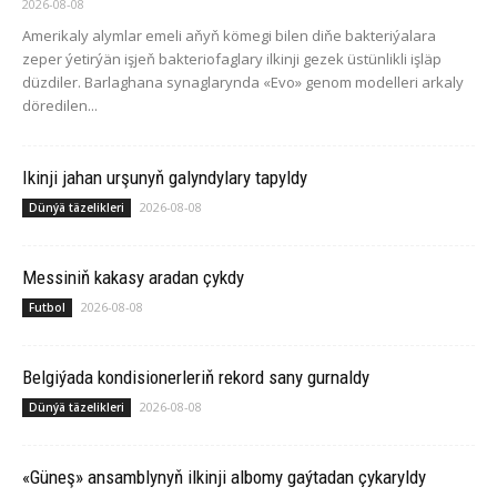
2026-08-08
Amerikaly alymlar emeli aňyň kömegi bilen diňe bakteriýalara
zeper ýetirýän işjeň bakteriofaglary ilkinji gezek üstünlikli işläp
düzdiler. Barlaghana synaglarynda «Evo» genom modelleri arkaly
döredilen...
Ikinji jahan urşunyň galyndylary tapyldy
2026-08-08
Dünýä täzelikleri
Messiniň kakasy aradan çykdy
2026-08-08
Futbol
Belgiýada kondisionerleriň rekord sany gurnaldy
2026-08-08
Dünýä täzelikleri
«Güneş» ansamblynyň ilkinji albomy gaýtadan çykaryldy