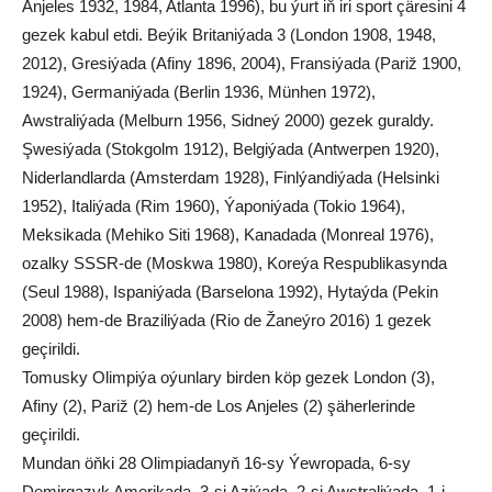
Anjeles 1932, 1984, Atlanta 1996), bu ýurt iň iri sport çäresini 4
gezek kabul etdi. Beýik Britaniýada 3 (London 1908, 1948,
2012), Gresiýada (Afiny 1896, 2004), Fransiýada (Pariž 1900,
1924), Germaniýada (Berlin 1936, Münhen 1972),
Awstraliýada (Melburn 1956, Sidneý 2000) gezek guraldy.
Şwesiýada (Stokgolm 1912), Belgiýada (Antwerpen 1920),
Niderlandlarda (Amsterdam 1928), Finlýandiýada (Helsinki
1952), Italiýada (Rim 1960), Ýaponiýada (Tokio 1964),
Meksikada (Mehiko Siti 1968), Kanadada (Monreal 1976),
ozalky SSSR-de (Moskwa 1980), Koreýa Respublikasynda
(Seul 1988), Ispaniýada (Barselona 1992), Hytaýda (Pekin
2008) hem-de Braziliýada (Rio de Žaneýro 2016) 1 gezek
geçirildi.
Tomusky Olimpiýa oýunlary birden köp gezek London (3),
Afiny (2), Pariž (2) hem-de Los Anjeles (2) şäherlerinde
geçirildi.
Mundan öňki 28 Olimpiadanyň 16-sy Ýewropada, 6-sy
Demirgazyk Amerikada, 3-si Aziýada, 2-si Awstraliýada, 1-i