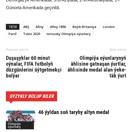
Günorta Amerikada geçirildi.
ТЕГИ
ABŞ
Afiny
Afiny 1896
Beýik Britaniýa
London
Pariž
Tokio 2020
tomusky Olimpiýa oýunlary
Previous article
Next article
Duşuşyklar 60 minut
Olimpiýa oýunlarynyň
oýnalar, FIFA futbolyň
ählisine gatnaşan ýurtlar,
düzgünlerini üýtgetmekçi
ählisinde medal alan ýeke-
bolýar
täk ýurt
GYZYKLY BOLUP BILER
46 ýyldan soň taryhy altyn medal
Olimpiýa
oýunlary