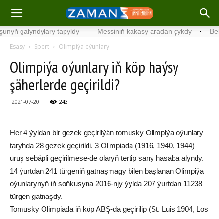
 galyndylary tapyldy
·
Messiniň kakasy aradan çykdy
·
Belgiýada
Esasy
Sport
Olimpiýa oýunlary
Olimpiýa oýunlary iň köp haýsy
şäherlerde geçirildi?
2021-07-20
243
Her 4 ýyldan bir gezek geçirilýän tomusky Olimpiýa oýunlary
taryhda 28 gezek geçirildi. 3 Olimpiada (1916, 1940, 1944)
uruş sebäpli geçirilmese-de olaryň tertip sany hasaba alyndy.
14 ýurtdan 241 türgeniň gatnaşmagy bilen başlanan Olimpiýa
oýunlarynyň iň soňkusyna 2016-njy ýylda 207 ýurtdan 11238
türgen gatnaşdy.
Tomusky Olimpiada iň köp ABŞ-da geçirilip (St. Luis 1904, Los