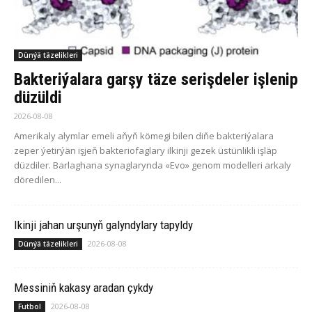
Dünýä täzelikleri
Bakteriýalara garşy täze serişdeler işlenip
düzüldi
2026-08-08
Amerikaly alymlar emeli aňyň kömegi bilen diňe bakteriýalara
zeper ýetirýän işjeň bakteriofaglary ilkinji gezek üstünlikli işläp
düzdiler. Barlaghana synaglarynda «Evo» genom modelleri arkaly
döredilen...
Ikinji jahan urşunyň galyndylary tapyldy
2026-08-08
Dünýä täzelikleri
Messiniň kakasy aradan çykdy
2026-08-08
Futbol