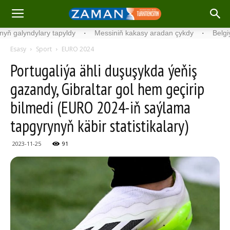
yndylary tapyldy
·
Messiniň kakasy aradan çykdy
·
Belgiýada kon
Esasy
Sport
EURO 2024
Portugaliýa ähli duşuşykda ýeňiş
gazandy, Gibraltar gol hem geçirip
bilmedi (EURO 2024-iň saýlama
tapgyrynyň käbir statistikalary)
2023-11-25
91