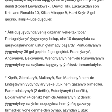
deňdi (Robert Lewandowski, Dewid Hili). Lukakukdan soň
Kristiano Ronaldo 10, Kilian Mbappe 9, Harri Keýn 8 gol
geçirip, ilkinji 4-lüge düşdüler.
* Ähli duşuşygynda ýeňiş gazanan ýeke-täk topar
Portugaliýanyň ýygyndysy bolup, olar 10 duşuşykda-da
garşydaşlaryndan üstün çykmagy başardy. Portugaliýanyň
ýygyndysy 36 gol geçirip, 2 gol geçirtdi. Fransiýanyň,
Angliýanyň, Belgiýanyň, Wengriýanyň hem-de Rumyniýanyň
ýygyndylary-da saýlama tapgyryny ýeňlişsiz tamamladylar.
* Kipriň, Gibraltaryň, Maltanyň, San Marinonyň hem-de
Lihteşteýniň ýygyndylary ýeke utuk hem gazanyp bilmediler.
Farer adalarynyň (2 deňlik), Estoniýanyň (1 deňlik),
Bolgariýanyň (4 deňlik) hem-de Andorranyň (2 deňlik)
ýygyndylary-da ýeke duşuşykda hem ýeňiş gazanyp
bilmediler, ýöne deňme-deň oýnap, azyndan 1 utuk