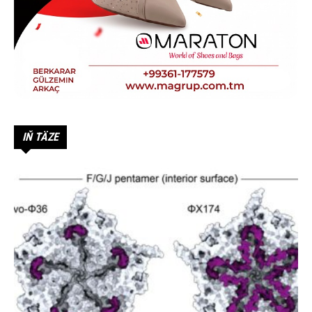
IŇ TÄZE