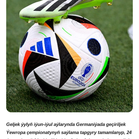
Geljek ýylyň iýun-iýul aýlarynda Germaniýada geçiriljek
Ýewropa çempionatynyň saýlama tapgyry tamamlanyp, 24