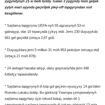
ýygyndynyň 21-si belli boldy. Galan 3 ýygyndy hem geljek
ýylyň mart aýynda geçiriljek pleý-off tapgyryndan soň
kesgitlener.
* Saýlama tapgyryna UEFA-nyň 55 agzasynyň 53-si
gatnaşyp, olar 10 toparçada çykyş etdi. Jemi 230 duşuşykda
661 gol geçirildi (ortaça 2,87 gol).
* Duşuşyklara jemi 5 million 31 müň 853 janköýer tomaşa etdi
(ortaça 21 müň 878).
* 24 awtogol hasaba alnyp, olary goşmanyňda jemi 348
futbolçy tapawutlandy.
* Saýlama tapgyrynyň iň köp gol geçiren oýunçysy 14 gol bilen
Romelu Lukaku boldy. Bu görkeziji Ýewropa çempionatynyň
saýlama tapgyrlary üçin rekord bolup, ondan öň 1
çempionatyň saýlama tapgyrynda iň ýokary görkeziji 13 gola