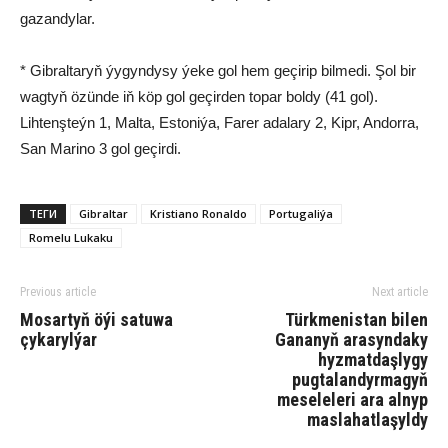
gazandylar.
* Gibraltaryň ýygyndysy ýeke gol hem geçirip bilmedi. Şol bir
wagtyň özünde iň köp gol geçirden topar boldy (41 gol).
Lihtenşteýn 1, Malta, Estoniýa, Farer adalary 2, Kipr, Andorra,
San Marino 3 gol geçirdi.
ТЕГИ
Gibraltar
Kristiano Ronaldo
Portugaliýa
Romelu Lukaku
Previous article
Next article
Mosartyň öýi satuwa
Türkmenistan bilen
çykarylýar
Gananyň arasyndaky
hyzmatdaşlygy
pugtalandyrmagyň
meseleleri ara alnyp
maslahatlaşyldy