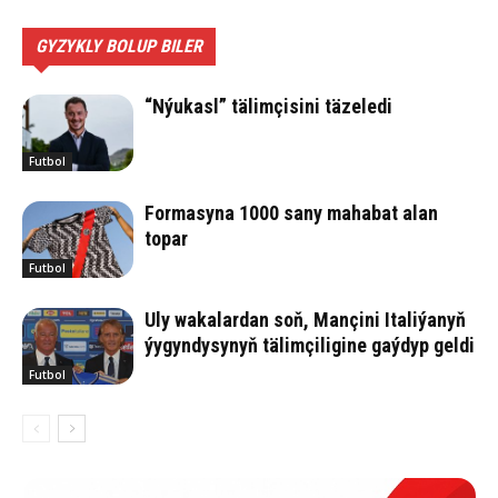
GYZYKLY BOLUP BILER
“Nýukasl” tälimçisini täzeledi
Futbol
Formasyna 1000 sany mahabat alan
topar
Futbol
Uly wakalardan soň, Mançini Italiýanyň
ýygyndysynyň tälimçiligine gaýdyp geldi
Futbol