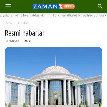
an ylmy hyzmatdaşlyk
·
Türkmen döwlet binagärlik-gurluşyk institu
Esasy
Habarlar
Resmi habarlar
2026-05-09
41