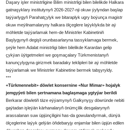
Daşary işler ministrligine Bilim ministrligi bilen bilelikde Halkara
gatnaşyklary institutynyň 2026-2027-nji okuw ýylyndan başlap
taýýarlygyň Parahatçylyk we bitaraplyk ugry boýunça magistr
okuw meýilnamalaryny halkara ölçeglere laýyklykda bir aý
möhletde taýýarlamak hem-de Ministrler Kabinetiniň
Başlygynyň degişli orunbasarlaryna tassyklamaga bermek,
şeýle hem Adalat ministrligi bilen bilelikde Karardan gelip
çykýan üýtgetmeleri we goşmaçalary Türkmenistanyň
kanunçylygyna girizmek baradaky teklipleri bir aý möhletde
taýýarlamak we Ministrler Kabinetine bermek tabşyryldy.
***
«Türkmennebit» döwlet konsernine «Nur Mimar» hojalyk
jemgyýeti bilen şertnamana baglaşmaga ygtyýar berildi
Berkarar döwletiň täze eýýamynyň Galkynyşy döwründe nebiti
gaýtadan işleýän kärhanalaryň önümçilik desgalarynyň
arassalanan suw üpjünçiligini has-da gowulandyrmak, dünýä
ölçeglerine laýyk gelýän öňdebaryjy enjamlar bilen üpjün edilen