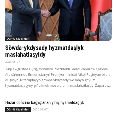
Dünýä täzelikleri
Söwda-ykdysady hyzmatdaşlyk
maslahatlaşyldy
2026-08-07
7-nji awgustda Gyrgyzystanyň Prezidenti Sadyr Žaparow Çolpon-
Ata şäherinde Ermenistanyň Premýer-ministri Nikol Paşinýan bilen
duşuşyp, ikitaraplaýyn söwda-ykdysady we maýa goýum
hyzmatdaşlygyny giňeltmek meselelerini maslahatlaşdy. Žaparow...
Hazar deňzine bagyşlanan ylmy hyzmatdaşlyk
2026-08-07
Dünýä täzelikleri