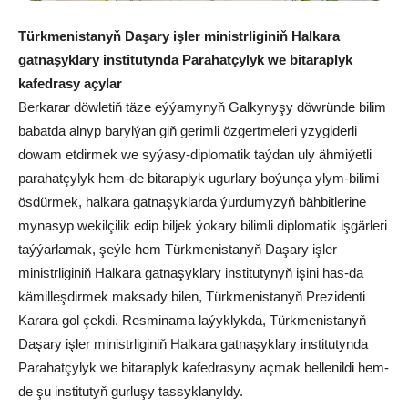
Türkmenistanyň Daşary işler ministrliginiň Halkara
gatnaşyklary institutynda Parahatçylyk we bitaraplyk
kafedrasy açylar
Berkarar döwletiň täze eýýamynyň Galkynyşy döwründe bilim
babatda alnyp barylýan giň gerimli özgertmeleri yzygiderli
dowam etdirmek we syýasy-diplomatik taýdan uly ähmiýetli
parahatçylyk hem-de bitaraplyk ugurlary boýunça ylym-bilimi
ösdürmek, halkara gatnaşyklarda ýurdumyzyň bähbitlerine
mynasyp wekilçilik edip biljek ýokary bilimli diplomatik işgärleri
taýýarlamak, şeýle hem Türkmenistanyň Daşary işler
ministrliginiň Halkara gatnaşyklary institutynyň işini has-da
kämilleşdirmek maksady bilen, Türkmenistanyň Prezidenti
Karara gol çekdi. Resminama laýyklykda, Türkmenistanyň
Daşary işler ministrliginiň Halkara gatnaşyklary institutynda
Parahatçylyk we bitaraplyk kafedrasyny açmak bellenildi hem-
de şu institutyň gurluşy tassyklanyldy.