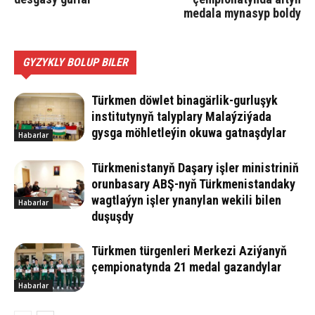
medala mynasyp boldy
GYZYKLY BOLUP BILER
Türkmen döwlet binagärlik-gurluşyk
institutynyň talyplary Malaýziýada
gysga möhletleýin okuwa gatnaşdylar
Habarlar
Türkmenistanyň Daşary işler ministriniň
orunbasary ABŞ-nyň Türkmenistandaky
wagtlaýyn işler ynanylan wekili bilen
Habarlar
duşuşdy
Türkmen türgenleri Merkezi Aziýanyň
çempionatynda 21 medal gazandylar
Habarlar