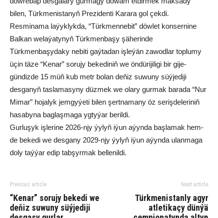
döwrebap desgalary gurmagy dowam etdirmek maksady
bilen, Türkmenistanyň Prezidenti Karara gol çekdi.
Resminama laýyklykda, “Türkmennebit” döwlet konsernine
Balkan welaýatynyň Türkmenbaşy şäherinde
Türkmenbaşydaky nebiti gaýtadan işleýän zawodlar toplumy
üçin täze “Kenar” sorujy bekediniň we öndürijiligi bir gije-
gündizde 15 müň kub metr bolan deňiz suwuny süýjediji
desganyň taslamasyny düzmek we olary gurmak barada “Nur
Mimar” hojalyk jemgyýeti bilen şertnamany öz serişdeleriniň
hasabyna baglaşmaga ygtyýar berildi.
Gurluşyk işlerine 2026-njy ýylyň iýun aýynda başlamak hem-
de bekedi we desgany 2029-njy ýylyň iýun aýynda ulanmaga
doly taýýar edip tabşyrmak bellenildi.
Previous article
Next article
“Kenar” sorujy bekedi we
Türkmenistanly agyr
deňiz suwuny süýjediji
atletikaçy dünýä
desgasy gurlar
çempionatynda altyn