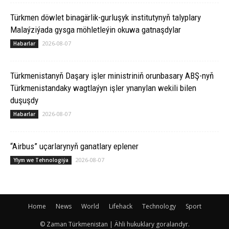
Türkmen döwlet binagärlik-gurluşyk institutynyň talyplary
Malaýziýada gysga möhletleýin okuwa gatnaşdylar
2026-08-07
Habarlar
Türkmenistanyň Daşary işler ministriniň orunbasary ABŞ-nyň
Türkmenistandaky wagtlaýyn işler ynanylan wekili bilen
duşuşdy
2026-08-07
Habarlar
“Airbus” uçarlarynyň ganatlary eplener
2026-08-07
Ylym we Tehnologiýa
Home
News
World
Lifehack
Technology
Sport
© Zaman Türkmenistan | Ähli hukuklary goralandyr.