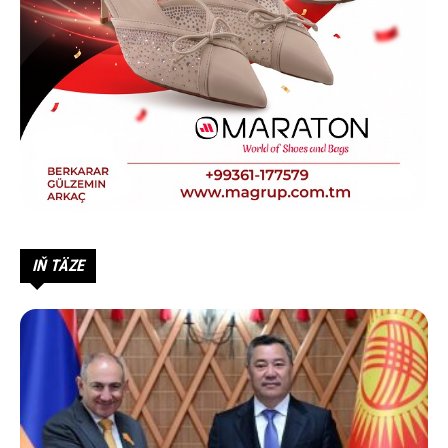
IŇ TÄZE