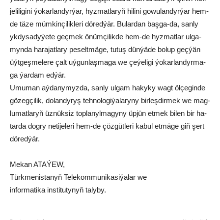
je­li­li­gi­ni ýo­kar­lan­dyr­ýar, hyz­mat­la­ryň hi­li­ni go­wu­lan­dyr­ýar hem-
de tä­ze müm­kin­çi­lik­le­ri dö­red­ýär. Bu­lar­dan baş­ga-da, san­ly
yk­dy­sa­dy­ýe­te geç­mek önüm­çi­lik­de hem-de hyz­mat­lar ul­ga­
myn­da ha­ra­jat­la­ry pe­selt­mä­ge, tu­tuş dün­ýä­de bo­lup geç­ýän
üýt­geş­me­le­re çalt uý­gun­laş­ma­ga we çe­ýe­li­gi ýo­kar­lan­dyr­ma­
ga ýar­dam ed­ýär.
Umu­man aý­da­ny­myz­da, san­ly ul­gam ha­ky­ky wagt öl­çe­gin­de
gö­zeg­çi­lik, do­lan­dy­ryş teh­no­lo­gi­ýa­la­ry­ny bir­leş­dir­mek we mag­
lu­mat­la­ryň üz­nük­siz top­la­nyl­ma­gy­ny üp­jün et­mek bi­len bir ha­
tar­da dog­ry ne­ti­je­le­ri hem-de çöz­güt­le­ri ka­bul et­mä­ge giň şert
dö­red­ýär.
Me­kan ATA­ÝEW,
Türk­me­nis­ta­nyň Te­le­kom­mu­ni­ka­si­ýa­lar we
in­for­ma­ti­ka ins­ti­tu­ty­nyň ta­ly­by.