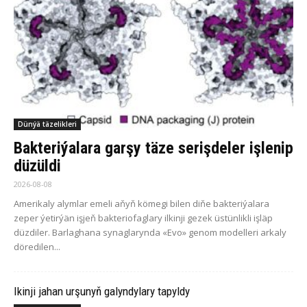
Dünýä täzelikleri
Bakteriýalara garşy täze serişdeler işlenip
düzüldi
2026-08-08
Amerikaly alymlar emeli aňyň kömegi bilen diňe bakteriýalara
zeper ýetirýän işjeň bakteriofaglary ilkinji gezek üstünlikli işläp
düzdiler. Barlaghana synaglarynda «Evo» genom modelleri arkaly
döredilen...
Ikinji jahan urşunyň galyndylary tapyldy