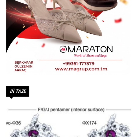
IŇ TÄZE