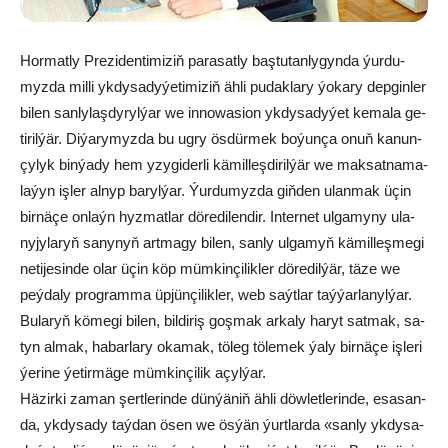
Hor­mat­ly Pre­zi­den­ti­mi­ziň pa­ra­sat­ly baş­tu­tan­ly­gyn­da ýur­du­
myz­da mil­li yk­dy­sa­dy­ýe­ti­mi­ziň äh­li pu­dak­la­ry ýo­ka­ry dep­gin­ler
bi­len san­ly­laş­dy­ryl­ýar we in­no­wa­si­on yk­dy­sa­dy­ýet ke­ma­la ge­
ti­ril­ýär. Di­ýa­ry­myz­da bu ug­ry ös­dür­mek bo­ýun­ça onuň ka­nun­
çy­lyk bin­ýa­dy hem yzy­gi­der­li kä­mil­leş­di­ril­ýär we mak­sat­na­ma­
la­ýyn iş­ler al­nyp ba­ryl­ýar. Ýur­du­myz­da giň­den ulan­mak üçin
bir­nä­çe on­laýn hyz­mat­lar dö­re­di­len­dir. In­ter­net ul­ga­my­ny ula­
ny­jy­la­ryň sa­ny­nyň art­ma­gy bi­len, san­ly ul­ga­myň kä­mil­leş­me­gi
ne­ti­je­sin­de olar üçin köp müm­kin­çi­lik­ler dö­re­dil­ýär, tä­ze we
peý­da­ly program­ma üp­jün­çi­lik­ler, web saýt­lar taý­ýar­la­nyl­ýar.
Bu­la­ryň kö­me­gi bi­len, bil­di­riş goş­mak ar­ka­ly ha­ryt sat­mak, sa­
tyn al­mak, ha­bar­la­ry oka­mak, tö­leg tö­le­mek ýa­ly bir­nä­çe iş­le­ri
ýe­ri­ne ýe­tir­mä­ge müm­kin­çi­lik açyl­ýar.
Hä­zir­ki za­man şert­le­rin­de dün­ýä­niň äh­li döw­let­le­rin­de, esa­san-
da, yk­dy­sa­dy taý­dan ösen we ös­ýän ýurt­lar­da «san­ly yk­dy­sa­