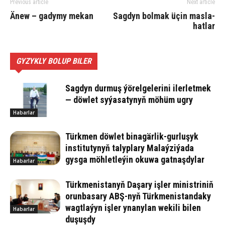
Previous article
Next article
Änew – ga­dy­my me­kan
Sag­dyn bol­mak üçin mas­la­
hat­lar
GYZYKLY BOLUP BILER
Sagdyn durmuş ýörelgelerini ilerletmek
— döwlet syýasatynyň möhüm ugry
Habarlar
Türkmen döwlet binagärlik-gurluşyk
institutynyň talyplary Malaýziýada
gysga möhletleýin okuwa gatnaşdylar
Habarlar
Türkmenistanyň Daşary işler ministriniň
orunbasary ABŞ-nyň Türkmenistandaky
wagtlaýyn işler ynanylan wekili bilen
Habarlar
duşuşdy