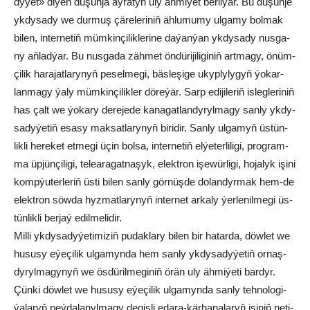
dy­ýet» di­ýen dü­şün­jä aý­ra­tyn uly äh­mi­ýet be­ril­ýär. Bu dü­şün­je
yk­dy­sa­dy we dur­muş çä­re­le­ri­niň äh­lu­mu­my ul­ga­my bol­mak
bi­len, in­ter­ne­tiň müm­kin­çi­lik­le­ri­ne da­ýan­ýan yk­dy­sa­dy nus­ga­
ny aň­lad­ýar. Bu nus­ga­da zäh­met ön­dü­ri­ji­li­gi­niň art­ma­gy, önüm­
çi­lik ha­ra­jat­la­ry­nyň pe­sel­me­gi, bäs­le­şi­ge ukyp­ly­ly­gyň ýo­kar­
lan­ma­gy ýa­ly müm­kin­çi­lik­ler dö­re­ýär. Sarp edi­ji­le­riň is­leg­le­ri­niň
has çalt we ýo­ka­ry de­re­je­de ka­na­gat­lan­dy­ryl­ma­gy san­ly yk­dy­
sa­dy­ýe­tiň esa­sy mak­sat­la­ry­nyň bi­ri­dir. San­ly ul­ga­myň üs­tün­
lik­li he­re­ket et­me­gi üçin bol­sa, in­ter­ne­tiň el­ýe­ter­li­li­gi, prog­ram­
ma üp­jün­çi­li­gi, te­lea­ra­gat­na­şyk, elekt­ron işe­wür­li­gi, ho­ja­lyk işi­ni
komp­ýu­ter­le­riň üs­ti bi­len san­ly gör­nüş­de do­lan­dyr­mak hem-de
elekt­ron söw­da hyz­mat­la­ry­nyň in­ter­net ar­ka­ly ýer­le­nil­me­gi üs­
tün­lik­li ber­jaý edil­me­li­dir.
Mil­li yk­dy­sa­dy­ýe­ti­mi­ziň pu­dak­la­ry bi­len bir ha­tar­da, döw­let we
hu­su­sy eýe­çi­lik ul­ga­myn­da hem san­ly yk­dy­sa­dy­ýe­tiň or­naş­
dy­ryl­ma­gy­nyň we ös­dü­ril­me­gi­niň örän uly äh­mi­ýe­ti bar­dyr.
Çün­ki döw­let we hu­su­sy eýe­çi­lik ul­ga­myn­da san­ly teh­no­lo­gi­
ýa­la­ryň peý­da­la­nyl­ma­gy de­giş­li eda­ra-kär­ha­na­la­ryň işi­niň ne­ti­