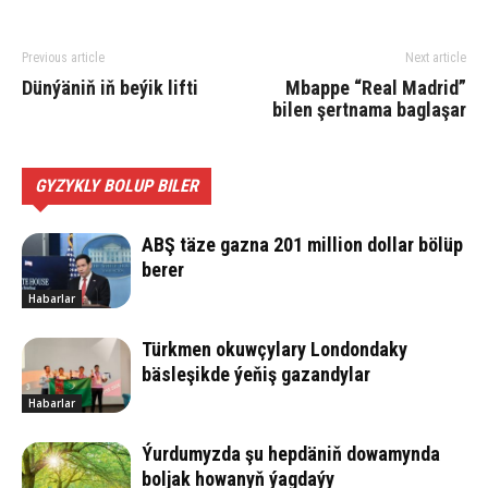
Previous article
Next article
Dün­ýä­niň iň be­ýik lif­ti
Mbappe “Real Madrid”
bilen şertnama baglaşar
GYZYKLY BOLUP BILER
ABŞ täze gazna 201 million dollar bölüp
berer
Habarlar
Türkmen okuwçylary Londondaky
bäsleşikde ýeňiş gazandylar
Habarlar
Ýurdumyzda şu hepdäniň dowamynda
boljak howanyň ýagdaýy