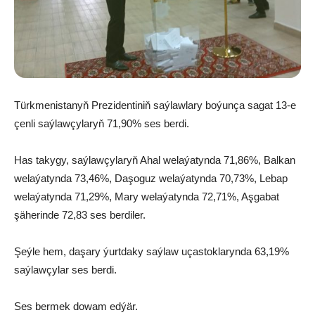
Türkmenistanyň Prezidentiniň saýlawlary boýunça sagat 13-e
çenli saýlawçylaryň 71,90% ses berdi.
Has takygy, saýlawçylaryň Ahal welaýatynda 71,86%, Balkan
welaýatynda 73,46%, Daşoguz welaýatynda 70,73%, Lebap
welaýatynda 71,29%, Mary welaýatynda 72,71%, Aşgabat
şäherinde 72,83 ses berdiler.
Şeýle hem, daşary ýurtdaky saýlaw uçastoklarynda 63,19%
saýlawçylar ses berdi.
Ses bermek dowam edýär.