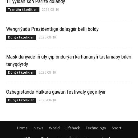
11 ýyldan soň Pariže dolandy
2026-08-10
Transfer täzelikleri
Wengriýada Prezidentlige dalaşgär belli boldy
2026-08-10
Dünýä täzelikleri
Mask dünýäde iň uly çip öndürýän kärhananyň taslamasy bilen
tanyşdyrdy
2026-08-10
Dünýä täzelikleri
Özbegistanda Halkara gawun festiwaly geçirilýär
2026-08-10
Dünýä täzelikleri
Home
News
World
Lifehack
Technology
Sport