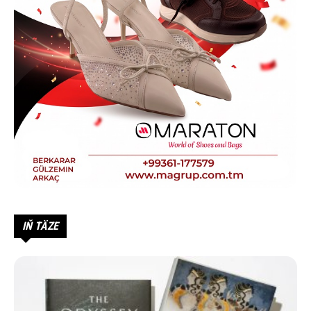
IŇ TÄZE