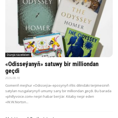
Dünýä täzelikleri
«Odisseýanyň» satuwy bir milliondan
geçdi
2026-08-10
Gomeriň meşhur «Odisseýa» eposynyň iňlis dilindäki terjimesiniň
satylan nusgalarynyň umumy sany bir milliondan geçdi. Bu barada
«phillyvoice.com» neşiri habar berýär. Kitaby neşir eden
«W.W.Norton...