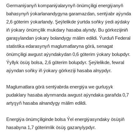
Germaniýanyň kompaniýalarynyň önümçiligi energiýanyň
bahasynyň ýokarlanandygyna garamazdan, sentýabr aýynda
2,6 göterim ýokarlandy. Şeýlelikde ýurtda soňky ýedi aýdaky
iň ýokary önümçilik mukdary hasaba alyndy. Bu görkezijiniň
garaşylandan ýokary bolandygy mälim edildi. Ýurduň Federal
statistika edarasynyň maglumatlaryna görä, senagat
önümçiligi awgust aýyndakydan 0,6 göterim ýokary bolupdyr.
Ýyllyk ösüş bolsa, 2,6 göterim bolupdyr. Şeýlelikde, fewral
aýyndan soňky iň ýokary görkeziji hasaba alnypdyr.
Maglumatlara görä sentýabrda energiýa we gurluşyk
pudaklary hasaba alynmanda awgust aýyndaka garaňda 0,7
artyşyň hasaba alnandygy mälim edildi.
Energiýa önümçiliginde bolsa Ýel energiýasyndaky ösüşiň
hasabyna 1,7 göterimlik ösüş gazanylypdyr.