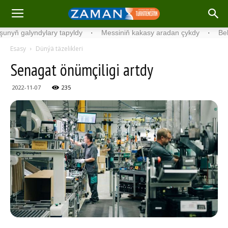
 galyndylary tapyldy
·
Messiniň kakasy aradan çykdy
·
Belgiýada
Esasy
Dünýä täzelikleri
Senagat önümçiligi artdy
2022-11-07
235