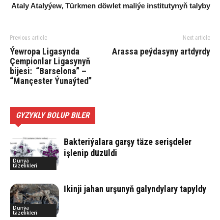
Ataly Atalyýew,
Türkmen döwlet maliýe institutynyň talyby
Previous article
Next article
Ýewropa Ligasynda
Arassa peýdasyny artdyrdy
Çempionlar Ligasynyň
bijesi: “Barselona” –
“Mançester Ýunaýted”
GYZYKLY BOLUP BILER
Bakteriýalara garşy täze serişdeler
işlenip düzüldi
Dünýä
täzelikleri
Ikinji jahan urşunyň galyndylary tapyldy
Dünýä
täzelikleri