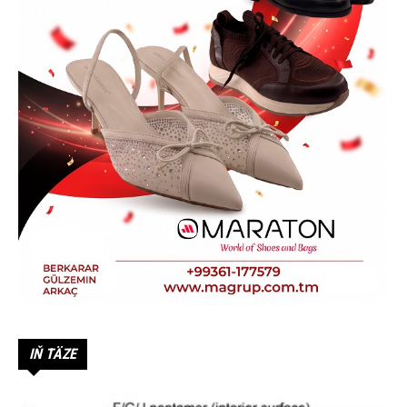
IŇ TÄZE