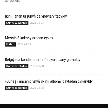
döredilen...
Ikinji jahan urşunyň galyndylary tapyldy
2026-08-08
Dünýä täzelikleri
Messiniň kakasy aradan çykdy
2026-08-08
Futbol
Belgiýada kondisionerleriň rekord sany gurnaldy
2026-08-08
Dünýä täzelikleri
«Güneş» ansamblynyň ilkinji albomy gaýtadan çykaryldy
2026-08-08
Dünýä täzelikleri