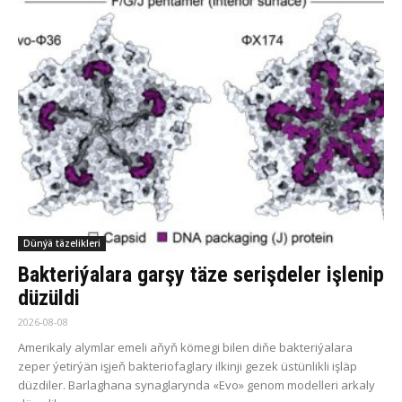
Dünýä täzelikleri
Bakteriýalara garşy täze serişdeler işlenip
düzüldi
2026-08-08
Amerikaly alymlar emeli aňyň kömegi bilen diňe bakteriýalara
zeper ýetirýän işjeň bakteriofaglary ilkinji gezek üstünlikli işläp
düzdiler. Barlaghana synaglarynda «Evo» genom modelleri arkaly