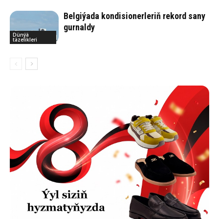
Belgiýada kondisionerleriň rekord sany
gurnaldy
Dünýä
täzelikleri