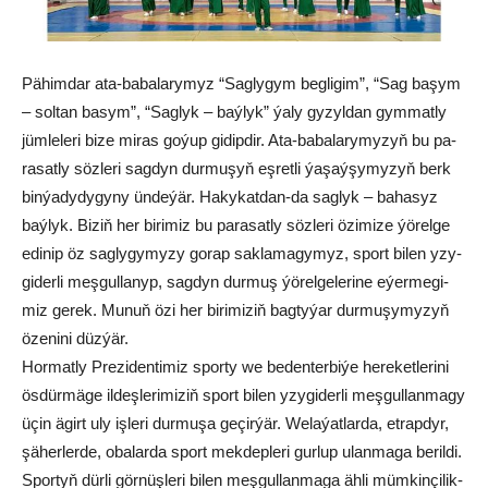
Pä­him­dar ata-ba­ba­la­ry­myz “Sag­ly­gym beg­li­gim”, “Sag ba­şym
– sol­tan ba­sym”, “Sag­lyk – baý­lyk” ýa­ly gy­zyl­dan gym­mat­ly
jüm­le­le­ri bi­ze mi­ras go­ýup gi­dip­dir. Ata-ba­ba­la­ry­my­zyň bu pa­
ra­sat­ly söz­le­ri sag­dyn dur­mu­şyň eş­ret­li ýa­şaý­şy­my­zyň berk
bin­ýa­dy­dy­gy­ny ün­de­ýär. Ha­ky­kat­dan-da sag­lyk – ba­ha­syz
baý­lyk. Bi­ziň her bi­ri­miz bu pa­ra­sat­ly söz­le­ri özi­mi­ze ýö­rel­ge
edi­nip öz sag­ly­gy­my­zy go­rap sak­la­ma­gy­myz, sport bi­len yzy­
gi­der­li meş­gul­la­nyp, sag­dyn dur­muş ýö­rel­ge­le­ri­ne eýer­me­gi­
miz ge­rek. Mu­nuň özi her bi­ri­mi­ziň bag­ty­ýar dur­mu­şy­my­zyň
öze­ni­ni düz­ýär.
Hor­mat­ly Pre­zi­den­ti­miz spor­ty we be­den­ter­bi­ýe he­re­ket­le­ri­ni
ös­dür­mä­ge il­deş­le­ri­mi­ziň sport bi­len yzy­gi­der­li meş­gul­lan­ma­gy
üçin ägirt uly iş­le­ri dur­mu­şa ge­çir­ýär. We­la­ýat­lar­da, et­rap­dyr,
şä­her­ler­de, oba­lar­da sport mek­dep­le­ri gur­lup ulan­ma­ga be­ril­di.
Spor­tyň dür­li gör­nüş­le­ri bi­len meş­gul­lan­ma­ga äh­li müm­kin­çi­lik­