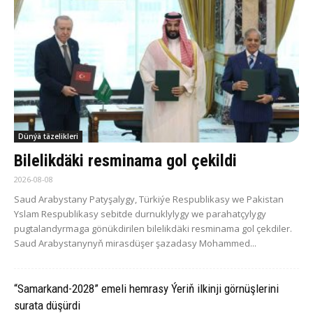
Dünýä täzelikleri
Bilelikdäki resminama gol çekildi
2026-08-08
Saud Arabystany Patyşalygy, Türkiýe Respublikasy we Pakistan
Yslam Respublikasy sebitde durnuklylygy we parahatçylygy
pugtalandyrmaga gönükdirilen bilelikdäki resminama gol çekdiler.
Saud Arabystanynyň mirasdüşer şazadasy Mohammed...
“Samarkand-2028” emeli hemrasy Ýeriň ilkinji görnüşlerini
surata düşürdi