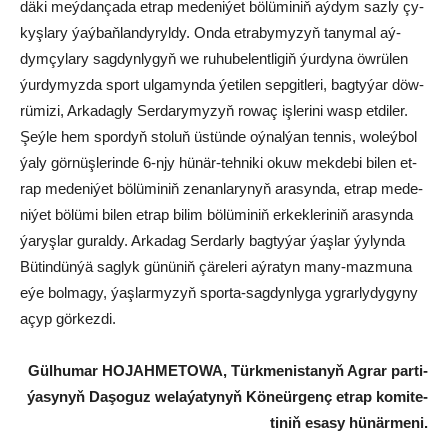
dä­ki meý­dan­ça­da et­rap me­de­ni­ýet bö­lü­mi­niň aý­dym saz­ly çy­
kyş­la­ry ýaý­baň­lan­dy­ryl­dy. On­da et­ra­by­my­zyň ta­ny­mal aý­
dym­çy­la­ry sag­dyn­ly­gyň we ru­hu­be­lent­li­giň ýur­dy­na öw­rü­len
ýur­dy­myz­da sport ul­ga­myn­da ýe­ti­len sep­git­le­ri, bag­ty­ýar döw­
rü­mi­zi, Ar­ka­dag­ly Ser­da­ry­my­zyň ro­waç iş­le­ri­ni wasp et­di­ler.
Şeý­le hem spor­dyň sto­luň üs­tün­de oý­nal­ýan ten­nis, wo­leý­bol
ýa­ly gör­nüş­le­rin­de 6-njy hü­när-teh­ni­ki okuw mek­de­bi bi­len et­
rap me­de­ni­ýet bö­lü­mi­niň ze­nan­la­ry­nyň ara­syn­da, et­rap me­de­
ni­ýet bö­lü­mi bi­len et­rap bi­lim bö­lü­mi­niň er­kek­le­ri­niň ara­syn­da
ýa­ryş­lar gu­ral­dy. Ar­ka­dag Ser­dar­ly bag­ty­ýar ýaş­lar ýy­lyn­da
Bü­tin­dün­ýä sag­lyk gü­nü­niň çä­re­le­ri aý­ra­tyn ma­ny-maz­mu­na
eýe bol­ma­gy, ýaş­lar­my­zyň spor­ta-sag­dyn­ly­ga yg­rar­ly­dy­gy­ny
açyp gör­kez­di.
Gül­hu­mar HO­JAH­ME­TO­WA, Türk­me­nis­ta­nyň Ag­rar par­ti­
ýa­sy­nyň Da­şo­guz we­la­ýa­ty­nyň Kö­ne­ür­genç et­rap ko­mi­te­
ti­niň esa­sy hü­när­me­ni.