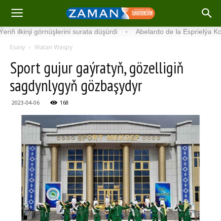
i görnüşlerini surata düşürdi
·
Abelardo de la Esprielýa Kolumbiýan
Esasy
Watan Waspy
Sport gujur gaýratyň, gözelligiň
sagdynlygyň gözbaşydyr
2023-04-06
168