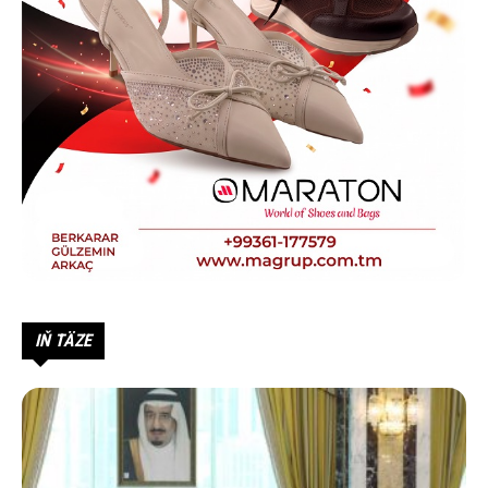
IŇ TÄZE