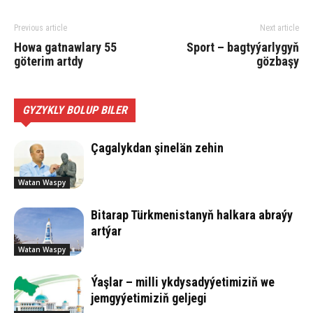
Previous article
Next article
Howa gatnawlary 55
Sport – bagtyýarlygyň
göterim artdy
gözbaşy
GYZYKLY BOLUP BILER
Çagalykdan şinelän zehin
Watan Waspy
Bitarap Türkmenistanyň halkara abraýy
artýar
Watan Waspy
Ýaşlar – milli ykdysadyýetimiziň we
jemgyýetimiziň geljegi