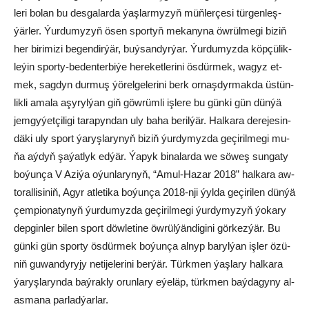
le­ri bo­lan bu des­ga­lar­da ýaş­lar­my­zyň müň­ler­çe­si tür­gen­leş­
ýär­ler. Ýur­du­my­zyň ösen spor­tyň me­ka­ny­na öw­rül­me­gi bi­ziň
her bi­ri­mi­zi be­gen­dir­ýär, buý­san­dyr­ýar. Ýur­du­myz­da köp­çü­lik­
le­ýin spor­ty-be­den­ter­bi­ýe he­re­ket­le­ri­ni ös­dür­mek, wa­gyz et­
mek, sag­dyn dur­muş ýö­rel­ge­le­ri­ni berk or­naş­dyr­mak­da üs­tün­
lik­li ama­la aşy­ryl­ýan giň göw­rüm­li iş­le­re bu gün­ki gün dün­ýä
jem­gy­ýet­çi­li­gi ta­ra­pyn­dan uly ba­ha be­ril­ýär. Hal­ka­ra de­re­je­sin­
dä­ki uly sport ýa­ryş­la­ry­nyň bi­ziň ýur­dy­myz­da ge­çi­ril­me­gi mu­
ňa aý­dyň şa­ýat­lyk ed­ýär. Ýa­pyk bi­na­lar­da we sö­weş sun­ga­ty
bo­ýun­ça V Azi­ýa oýun­la­ry­nyň, “Amul-Ha­zar 2018” hal­ka­ra aw­
to­ral­li­si­niň, Agyr at­le­ti­ka bo­ýun­ça 2018-nji ýyl­da ge­çi­ri­len dün­ýä
çem­pio­na­ty­nyň ýur­du­myz­da ge­çi­ril­me­gi ýur­dy­my­zyň ýo­ka­ry
dep­gin­ler bi­len sport döw­le­ti­ne öw­rül­ýän­di­gi­ni gör­kez­ýär. Bu
gün­ki gün spor­ty ös­dür­mek bo­ýun­ça al­nyp ba­ryl­ýan iş­ler özü­
niň gu­wan­dy­ry­jy ne­ti­je­le­ri­ni ber­ýär. Türk­men ýaş­la­ry hal­ka­ra
ýa­ryş­la­ryn­da baý­rak­ly orun­la­ry eýe­läp, türk­men baý­da­gy­ny al-
as­ma­na par­lad­ýar­lar.