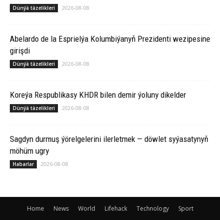
2026-08-08
Dünýä täzelikleri
Abelardo de la Esprielýa Kolumbiýanyň Prezidenti wezipesine
girişdi
2026-08-08
Dünýä täzelikleri
Koreýa Respublikasy KHDR bilen demir ýoluny dikelder
2026-08-08
Dünýä täzelikleri
Sagdyn durmuş ýörelgelerini ilerletmek — döwlet syýasatynyň
möhüm ugry
2026-08-08
Habarlar
Home
News
World
Lifehack
Technology
Sport