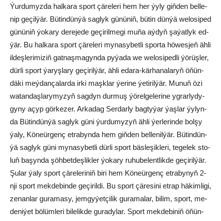
Ýur­du­myz­da hal­ka­ra sport çä­re­le­ri hem her ýy­ly giň­den bel­le­
nip ge­çil­ýär. Bü­tin­dün­ýä sag­lyk gü­nü­niň, bü­tin dün­ýä we­lo­si­ped
gü­nü­niň ýo­ka­ry de­re­je­de ge­çi­ril­me­gi mu­ňa aý­dyň şa­ýat­lyk ed­
ýär. Bu hal­ka­ra sport çä­re­le­ri my­na­sy­bet­li spor­ta hö­wes­jeň äh­li
il­deş­le­ri­mi­ziň gat­naş­ma­gyn­da py­ýa­da we we­lo­si­ped­li ýö­rüş­ler,
dür­li sport ýa­ryş­la­ry ge­çi­ril­ýär, äh­li eda­ra-kär­ha­na­la­ryň öňün­
dä­ki meý­dan­ça­lar­da ir­ki maşk­lar ýe­ri­ne ýe­ti­ril­ýär. Mu­nuň özi
wa­tan­daş­la­ry­my­zyň sag­dyn dur­muş ýö­rel­ge­le­ri­ne yg­rar­ly­dy­
gy­ny açyp gör­ke­zer. Ar­ka­dag Ser­dar­ly bag­ty­ýar ýaş­lar ýy­lyn­
da Bü­tin­dün­ýä sag­lyk gü­ni ýur­du­my­zyň äh­li ýer­le­rin­de bol­şy
ýa­ly, Kö­ne­ür­genç et­ra­byn­da hem giň­den bel­le­nil­ýär. Bü­tin­dün­
ýä sag­lyk gü­ni my­na­sy­bet­li dür­li sport bäs­le­şik­le­ri, te­ge­lek sto­
luň ba­şyn­da şöh­bet­deş­lik­ler ýo­ka­ry ru­hu­be­lent­lik­de ge­çi­ril­ýär.
Şu­lar ýa­ly sport çä­re­le­ri­niň bi­ri hem Kö­ne­ür­genç et­ra­by­nyň 2-
nji sport mek­de­bin­de ge­çi­ril­di. Bu sport çä­re­si­ni et­rap hä­kim­li­gi,
ze­nan­lar gu­ra­ma­sy, jem­gy­ýet­çi­lik gu­ra­ma­lar, bi­lim, sport, me­
de­ni­ýet bö­lüm­le­ri bi­le­lik­de gu­ra­dy­lar. Sport mek­de­bi­niň öňün­