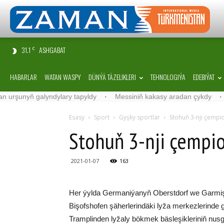
31.1
ASHGABAT
C
HABARLAR
WATAN WASPY
DÜNÝÄ TÄZELIKLERI
TEHNOLOGIÝA
EDEBIÝAT
unyň galyndylary tapyldy
·
Messiniň kakasy aradan çykdy
·
Belgi
Esasy
Sport
Gyşky sportlar
Stohuň 3-nji çempi
Stohuň 3-nji çempi
2021-01-07
163
Her ýylda Germaniýanyň Oberstdorf we Garmiş-
Bişofshofen şäherlerindäki lyža merkezlerinde g
Tramplinden lyžaly bökmek bäsleşikleriniň nusg