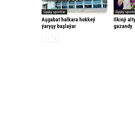
Gyşky sportlar
Gyşky sportl
Aşgabat halkara hokkeý
Ilkinji a
ýaryşy başlaýar
gazandy