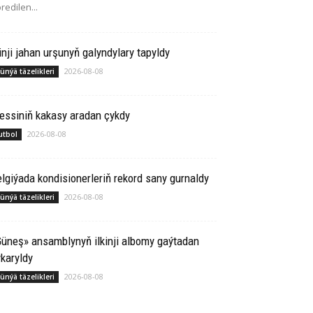
redilen...
inji jahan urşunyň galyndylary tapyldy
2026-08-08
ünýä täzelikleri
essiniň kakasy aradan çykdy
2026-08-08
utbol
lgiýada kondisionerleriň rekord sany gurnaldy
2026-08-08
ünýä täzelikleri
üneş» ansamblynyň ilkinji albomy gaýtadan
karyldy
2026-08-08
ünýä täzelikleri