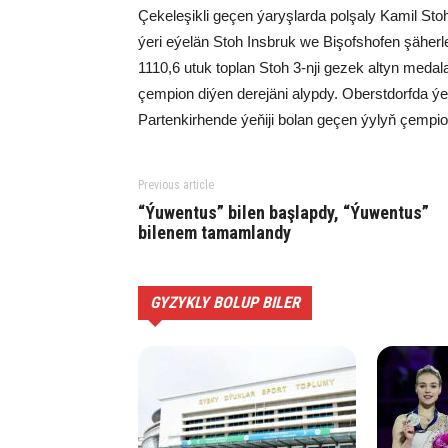
Çekeleşikli geçen ýaryşlarda polşaly Kamil Stoh
ýeri eýelän Stoh Insbruk we Bişofshofen şäherle
1110,6 utuk toplan Stoh 3-nji gezek altyn medal
çempion diýen derejäni alypdy. Oberstdorfda 
Partenkirhende ýeňiji bolan geçen ýylyň çemp
Previous article
“Ýuwentus” bilen başlapdy, “Ýuwentus”
bilenem tamamlandy
GYZYKLY BOLUP BILER