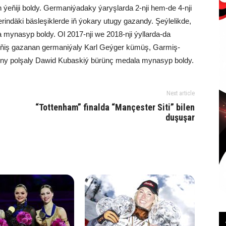
 ýeňiji boldy. Germaniýadaky ýaryşlarda 2-nji hem-de 4-nji
rindäki bäsleşiklerde iň ýokary utugy gazandy. Şeýlelikde,
a mynasyp boldy. Ol 2017-nji we 2018-nji ýyllarda-da
ýeňiş gazanan germaniýaly Karl Geýger kümüş, Garmiş-
iony polşaly Dawid Kubaskiý bürünç medala mynasyp boldy.
Next article
“Tottenham” finalda “Mançester Siti” bilen
duşuşar