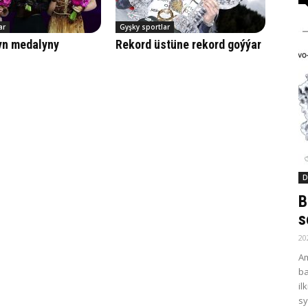
ar
Gyşky sportlar
ltyn medalyny
Rekord üstüne rekord goýýar
D
B
s
20
Am
ba
il
sy