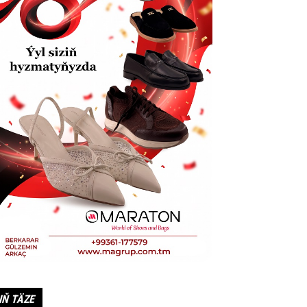
IŇ TÄZE