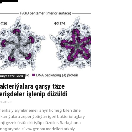
ünýä täzelikleri
akteriýalara garşy täze
erişdeler işlenip düzüldi
26-08-08
erikaly alymlar emeli aňyň kömegi bilen diňe
kteriýalara zeper ýetirýän işjeň bakteriofaglary
kinji gezek üstünlikli işläp düzdiler. Barlaghana
naglarynda «Evo» genom modelleri arkaly