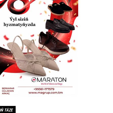
IŇ TÄZE