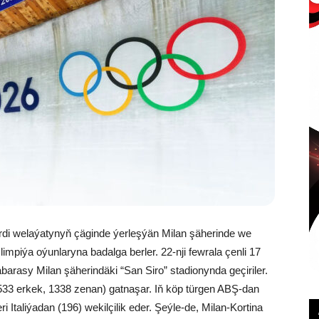
rdi welaýatynyň çäginde ýerleşýän Milan şäherinde we
piýa oýunlaryna badalga berler. 22-nji fewrala çenli 17
abarasy Milan şäherindäki “San Siro” stadionynda geçiriler.
533 erkek, 1338 zenan) gatnaşar. Iň köp türgen ABŞ-dan
 Italiýadan (196) wekilçilik eder. Şeýle-de, Milan-Kortina