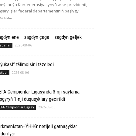
eýsariýa Konfederasiýasynyň wise-prezidenti,
şary işler federal departamentiniň başlygy
ýasio...
agdyn ene – sagdyn çaga – sagdyn geljek
2026-08-06
abarlar
ýukasl” tälimçisini täzeledi
2026-08-06
utbol
EFA Çempionlar Ligasynda 3-nji saýlama
pgyryň 1-nji duşuşyklary geçirildi
2026-08-06
EFA Çempionlar Ligasy
rkmenistan–ÝHHG: netijeli gatnaşyklar
dürilýär