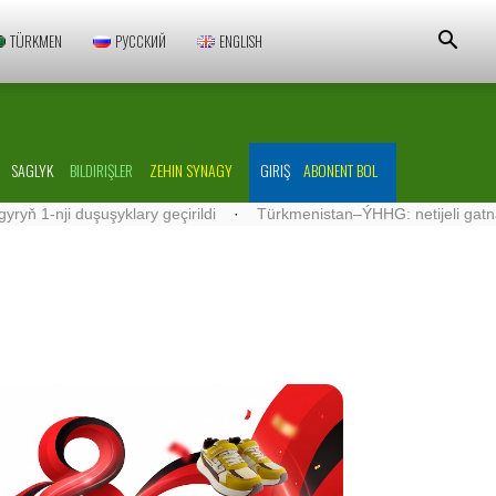
TÜRKMEN
РУССКИЙ
ENGLISH
SAGLYK
BILDIRIŞLER
ZEHIN SYNAGY
GIRIŞ
ABONENT BOL
duşuşyklary geçirildi
·
Türkmenistan–ÝHHG: netijeli gatnaşyklar ös