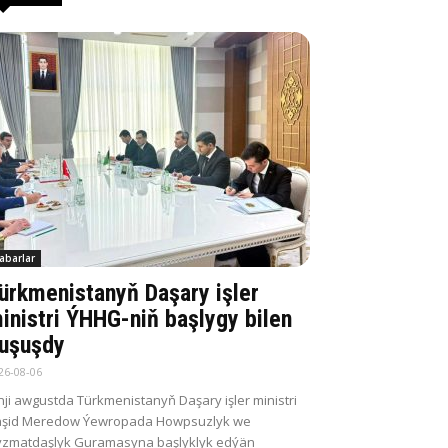
abarlar
ürkmenistanyň Daşary işler
inistri ÝHHG-niň başlygy bilen
uşuşdy
26-08-06
nji awgustda Türkmenistanyň Daşary işler ministri
aşid Meredow Ýewropada Howpsuzlyk we
zmatdaşlyk Guramasyna başlyklyk edýän