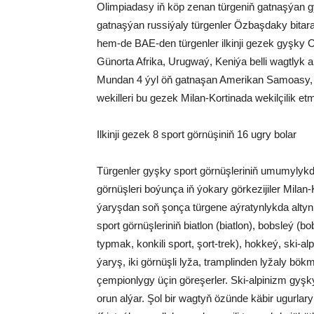
Olimpiadasy iň köp zenan türgeniň gatnaşýan g
gatnaşýan russiýaly türgenler Özbaşdaky bitara
hem-de BAE-den türgenler ilkinji gezek gyşky O
Günorta Afrika, Urugwaý, Keniýa belli wagtlyk
Mundan 4 ýyl öň gatnaşan Amerikan Samoasy, 
wekilleri bu gezek Milan-Kortinada wekilçilik et
Ilkinji gezek 8 sport görnüşiniň 16 ugry bolar
Türgenler gyşky sport görnüşleriniň umumylykda
görnüşleri boýunça iň ýokary görkezijiler Milan
ýaryşdan soň şonça türgene aýratynlykda alty
sport görnüşleriniň biatlon (biatlon), bobsleý (bo
typmak, konkili sport, şort-trek), hokkeý, ski-al
ýaryş, iki görnüşli lyža, tramplinden lyžaly bö
çempionlygy üçin göreşerler. Ski-alpinizm gyş
orun alýar. Şol bir wagtyň özünde käbir ugurlary