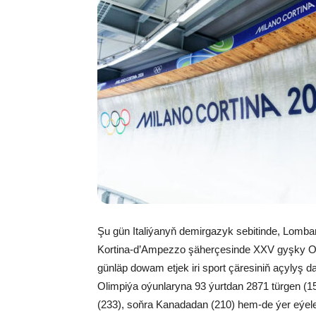
Şu gün Italiýanyň demirgazyk sebitinde, Lomba
Kortina-d’Ampezzo şäherçesinde XXV gyşky Olim
günläp dowam etjek iri sport çäresiniň açylyş d
Olimpiýa oýunlaryna 93 ýurtdan 2871 türgen (1
(233), soňra Kanadadan (210) hem-de ýer eýeleri