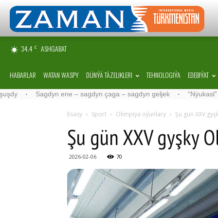
34.4
ASHGABAT
C
HABARLAR
WATAN WASPY
DÜNÝÄ TÄZELIKLERI
TEHNOLOGIÝA
EDEBIÝAT
Sagdyn ene – sagdyn çaga – sagdyn geljek
·
“Nýukasl” tälimçisin
Esasy
Sport
Olimpiýa oýunlary
Şu gün XXV gyş
Şu gün XXV gyşky O
2026-02-06
70