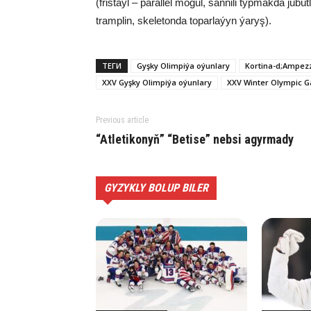
(fristaýl – parallel mogul, sannili typmakda jüb
tramplin, skeletonda toparlaýyn ýaryş).
ТЕГИ
Gyşky Olimpiýa oýunlary
Kortina-d;Ampez
XXV Gyşky Olimpiýa oýunlary
XXV Winter Olympic 
Previous article
“Atletikonyň” “Betise” nebsi agyrmady
GYZYKLY BOLUP BILER