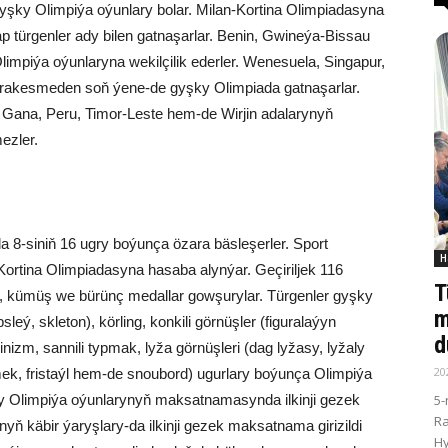
yşky Olimpiýa oýunlary bolar. Milan-Kortina Olimpiadasyna
p türgenler ady bilen gatnaşarlar. Benin, Gwineýa-Bissau
limpiýa oýunlaryna wekilçilik ederler. Wenesuela, Singapur,
 arakesmeden soň ýene-de gyşky Olimpiada gatnaşarlar.
Gana, Peru, Timor-Leste hem-de Wirjin adalarynyň
mezler.
 8-siniň 16 ugry boýunça özara bäsleşerler. Sport
H
-Kortina Olimpiadasyna hasaba alynýar. Geçiriljek 116
T
n, kümüş we bürünç medallar gowşurylar. Türgenler gyşky
m
bsleý, skleton), körling, konkili görnüşler (figuralaýyn
d
pinizm, sannili typmak, lyža görnüşleri (dag lyžasy, lyžaly
20
kmek, fristaýl hem-de snoubord) ugurlary boýunça Olimpiýa
5-
ky Olimpiýa oýunlarynyň maksatnamasynda ilkinji gezek
R
nyň käbir ýaryşlary-da ilkinji gezek maksatnama girizildi
Hy