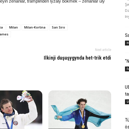
ütleýin zenanlar, tramplinden lyžaly bökmek – zenanlar uly
Şw
Da
In
za
Milan
Milan-Kortina
San Siro
Games
S
H
Next article
Ilkinji duşuşygynda het-trik etdi
“N
F
U
ta
U
Tü
ös