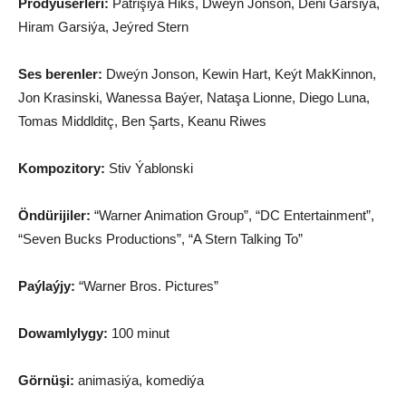
Prodýuserleri:
Patrişiýa Hiks, Dweýn Jonson, Deni Garsiýa,
Hiram Garsiýa, Jeýred Stern
Ses berenler:
Dweýn Jonson, Kewin Hart, Keýt MakKinnon,
Jon Krasinski, Wanessa Baýer, Nataşa Lionne, Diego Luna,
Tomas Middlditç, Ben Şarts, Keanu Riwes
Kompozitory:
Stiv Ýablonski
Öndürijiler:
“Warner Animation Group”, “DC Entertainment”,
“Seven Bucks Productions”, “A Stern Talking To”
Paýlaýjy:
“Warner Bros. Pictures”
Dowamlylygy:
100 minut
Görnüşi:
animasiýa, komediýa