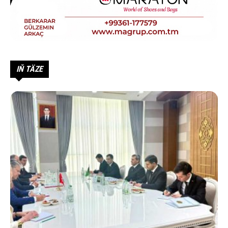
IŇ TÄZE