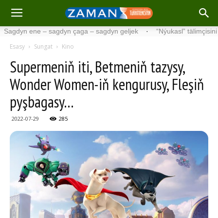
e – sagdyn çaga – sagdyn geljek
·
“Nýukasl” tälimçisini täzeledi
·
Esasy
Sungat
Kino
Supermeniň iti, Betmeniň tazysy,
Wonder Women-iň kengurusy, Fleşiň
pyşbagasy…
2022-07-29
285