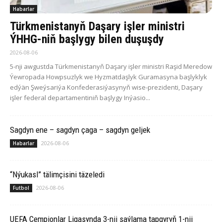
Habarlar
Türkmenistanyň Daşary işler ministri
ÝHHG-niň başlygy bilen duşuşdy
2026-08-06
5-nji awgustda Türkmenistanyň Daşary işler ministri Raşid Meredow
Ýewropada Howpsuzlyk we Hyzmatdaşlyk Guramasyna başlyklyk
edýän Şweýsariýa Konfederasiýasynyň wise-prezidenti, Daşary
işler federal departamentiniň başlygy Inýasio...
Sagdyn ene – sagdyn çaga – sagdyn geljek
2026-08-06
Habarlar
“Nýukasl” tälimçisini täzeledi
2026-08-06
Futbol
UEFA Çempionlar Ligasynda 3-nji saýlama tapgyryň 1-nji