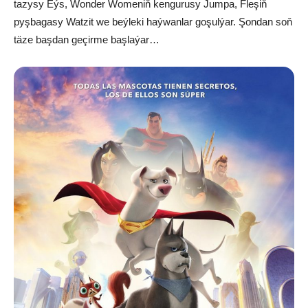
tazysy Eýs, Wonder Womeniň kengurusy Jumpa, Fleşiň
pyşbagasy Watzit we beýleki haýwanlar goşulýar. Şondan soň
täze başdan geçirme başlaýar…