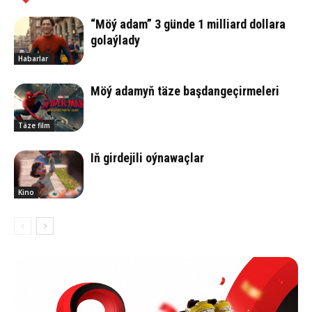
“Möý adam” 3 günde 1 milliard dollara
golaýlady
Habarlar
Möý adamyň täze başdangeçirmeleri
Täze film
Iň girdejili oýnawaçlar
Kino