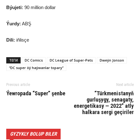
Býujeti:
90 million dollar
Ýurdy:
ABŞ
Dili:
iňlisçe
ТЕГИ
DC Comics
DC League of Super-Pets
Dweýn Jonson
“DC super öý haýwanlar topary”
Previous article
Next article
Ýewropada “Super” şenbe
“Türkmenistanyň
gurluşygy, senagaty,
energetikasy — 2022” atly
halkara sergi geçiriler
GYZYKLY BOLUP BILER