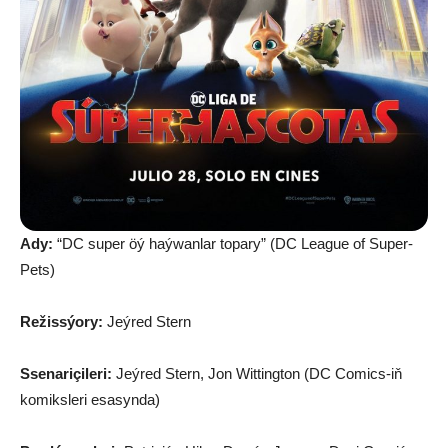
Ady:
“DC super öý haýwanlar topary” (DC League of Super-
Pets)
Režissýory:
Jeýred Stern
Ssenariçileri:
Jeýred Stern, Jon Wittington (DC Comics-iň
komiksleri esasynda)