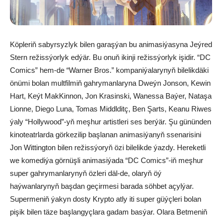
Köpleriň sabyrsyzlyk bilen garaşýan bu animasiýasyna Jeýred
Stern režissýorlyk edýär. Bu onuň ikinji režissýorlyk işidir. “DC
Comics” hem-de “Warner Bros.” kompaniýalarynyň bilelikdäki
önümi bolan multfilmiň gahrymanlaryna Dweýn Jonson, Kewin
Hart, Keýt MakKinnon, Jon Krasinski, Wanessa Baýer, Nataşa
Lionne, Diego Luna, Tomas Middlditç, Ben Şarts, Keanu Riwes
ýaly “Hollywood”-yň meşhur artistleri ses berýär. Şu gününden
kinoteatrlarda görkezilip başlanan animasiýanyň ssenarisini
Jon Wittington bilen režissýoryň özi bilelikde ýazdy. Hereketli
we komediýa görnüşli animasiýada “DC Comics”-iň meşhur
super gahrymanlarynyň özleri däl-de, olaryň öý
haýwanlarynyň başdan geçirmesi barada söhbet açylýar.
Supermeniň ýakyn dosty Krypto atly iti super güýçleri bolan
pişik bilen täze başlangyçlara gadam basýar. Olara Betmeniň