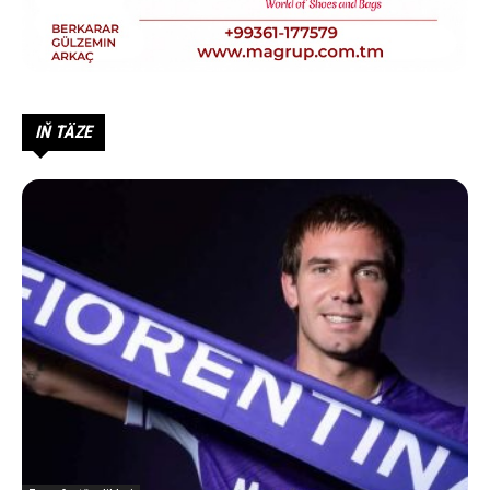
IŇ TÄZE