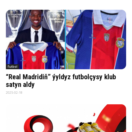
Futbol
“Real Madridiň” ýyldyz futbolçysy klub
satyn aldy
2025-02-18