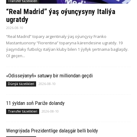
Transfer täzelikleri
“Real Madrid” ýaş oýunçysyny Italiýa
ugratdy
2026-08-10
“Real Madrid” topary argentinaly ýaş oýunçysy Franko
Mastantuonony “Fiorentina” toparyna kärendesine ugratdy. 19
ýaşyndaky futbolçy italýan kluby bilen 1 ýyllyk şertnama baglaşdy.
Ol geçen...
«Odisseýanyň» satuwy bir milliondan geçdi
2026-08-10
Dünýä täzelikleri
11 ýyldan soň Pariže dolandy
2026-08-10
Transfer täzelikleri
Wengriýada Prezidentlige dalaşgär belli boldy