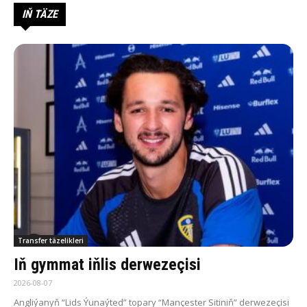
IŇ TÄZE
Transfer täzelikleri
Iň gymmat iňlis derwezeçisi
2026-08-07
Angliýanyň “Lids Ýunaýted” topary “Mançester Sitiniň” derwezeçisi