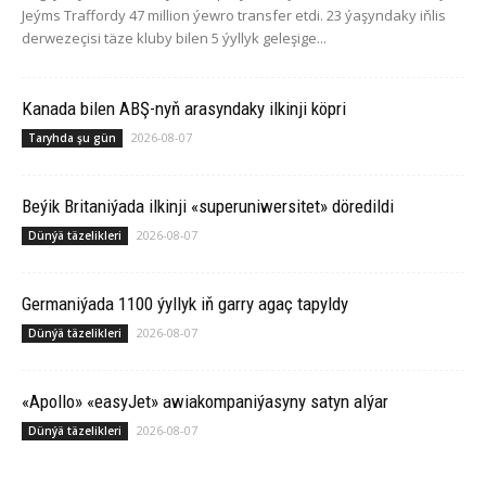
Jeýms Traffordy 47 million ýewro transfer etdi. 23 ýaşyndaky iňlis
derwezeçisi täze kluby bilen 5 ýyllyk geleşige...
Ka­na­da bilen ABŞ-nyň arasyndaky ilkinji köp­ri
2026-08-07
Taryhda şu gün
Beýik Britaniýada ilkinji «superuniwersitet» döredildi
2026-08-07
Dünýä täzelikleri
Germaniýada 1100 ýyllyk iň garry agaç tapyldy
2026-08-07
Dünýä täzelikleri
«Apollo» «easyJet» awiakompaniýasyny satyn alýar
2026-08-07
Dünýä täzelikleri