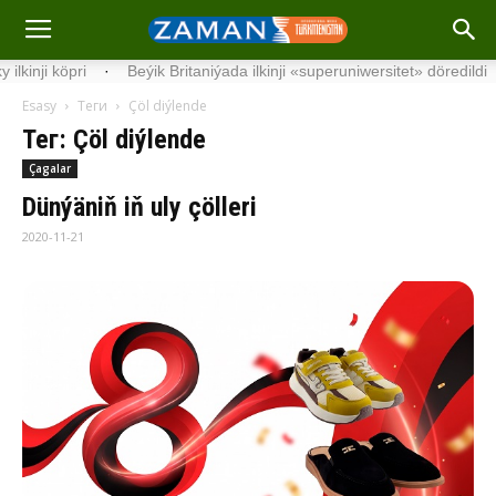
ji köp­ri
·
Beýik Britaniýada ilkinji «superuniwersitet» döredildi
·
Esasy
Теги
Çöl diý­len­de
Тег: Çöl diý­len­de
Çagalar
Dün­ýä­niň iň uly çöl­le­ri
2020-11-21