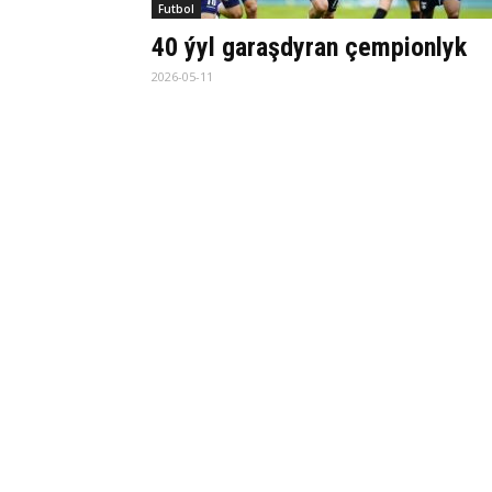
Futbol
40 ýyl garaşdyran çempionlyk
2026-05-11