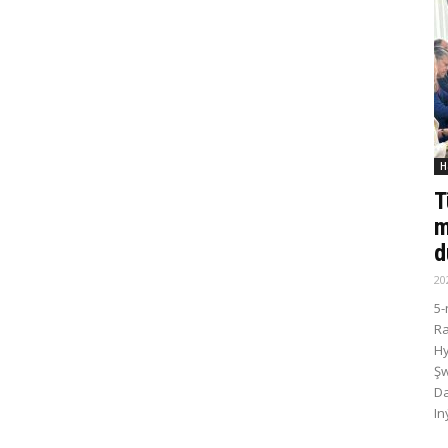
H
T
m
d
20
5-
R
Hy
Şw
Da
In