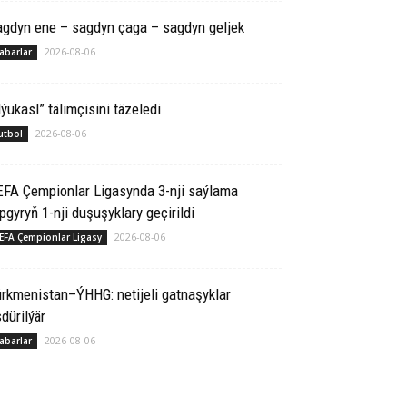
agdyn ene – sagdyn çaga – sagdyn geljek
2026-08-06
abarlar
ýukasl” tälimçisini täzeledi
2026-08-06
utbol
EFA Çempionlar Ligasynda 3-nji saýlama
pgyryň 1-nji duşuşyklary geçirildi
2026-08-06
EFA Çempionlar Ligasy
rkmenistan–ÝHHG: netijeli gatnaşyklar
dürilýär
2026-08-06
abarlar