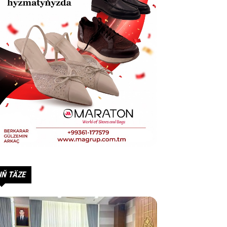
IŇ TÄZE