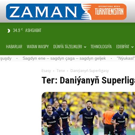
34.9
ASHGABAT
C
HABARLAR
WATAN WASPY
DÜNÝÄ TÄZELIKLERI
TEHNOLOGIÝA
EDEBIÝAT
y
·
Sagdyn ene – sagdyn çaga – sagdyn geljek
·
“Nýukasl” tälimç
Esasy
Теги
Daniýanyň Superligasy
Тег: Daniýanyň Superli