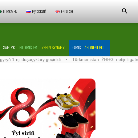
TÜRKMEN
РУССКИЙ
ENGLISH
SAGLYK
BILDIRIŞLER
ZEHIN SYNAGY
GIRIŞ
ABONENT BOL
nji duşuşyklary geçirildi
·
Türkmenistan–ÝHHG: netijeli gatnaşykla