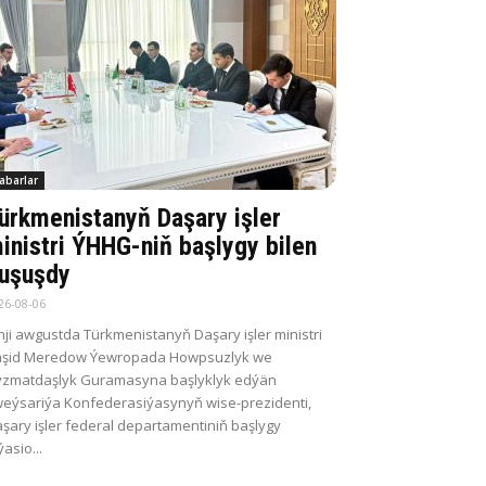
abarlar
ürkmenistanyň Daşary işler
inistri ÝHHG-niň başlygy bilen
uşuşdy
26-08-06
nji awgustda Türkmenistanyň Daşary işler ministri
aşid Meredow Ýewropada Howpsuzlyk we
zmatdaşlyk Guramasyna başlyklyk edýän
eýsariýa Konfederasiýasynyň wise-prezidenti,
şary işler federal departamentiniň başlygy
ýasio...