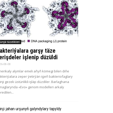
ünýä täzelikleri
akteriýalara garşy täze
erişdeler işlenip düzüldi
26-08-08
erikaly alymlar emeli aňyň kömegi bilen diňe
kteriýalara zeper ýetirýän işjeň bakteriofaglary
kinji gezek üstünlikli işläp düzdiler. Barlaghana
naglarynda «Evo» genom modelleri arkaly
redilen...
inji jahan urşunyň galyndylary tapyldy