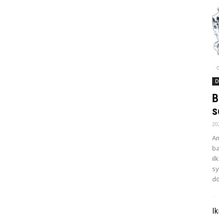
D
B
s
20
Am
ba
il
sy
dö
Ik