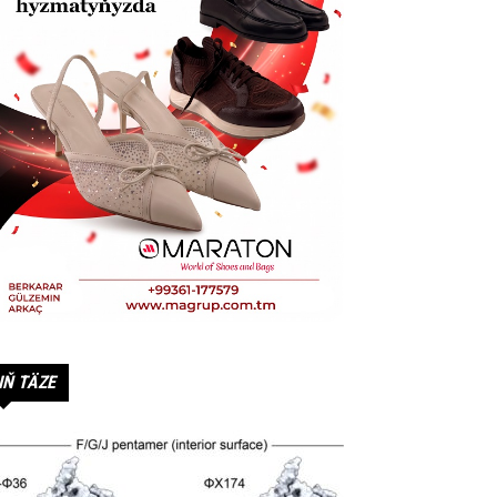
IŇ TÄZE