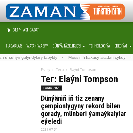
31.1
ASHGABAT
C
HABARLAR
WATAN WASPY
DÜNÝÄ TÄZELIKLERI
TEHNOLOGIÝA
EDEBIÝAT
şunyň galyndylary tapyldy
·
Messiniň kakasy aradan çykdy
·
Belg
Esasy
Теги
Elaýni Tompson
Тег: Elaýni Tompson
TOKIO 2020
Dünýäniň iň tiz zenany
çempionlygyny rekord bilen
gorady, münberi ýamaýkalylar
eýeledi
2021-07-31