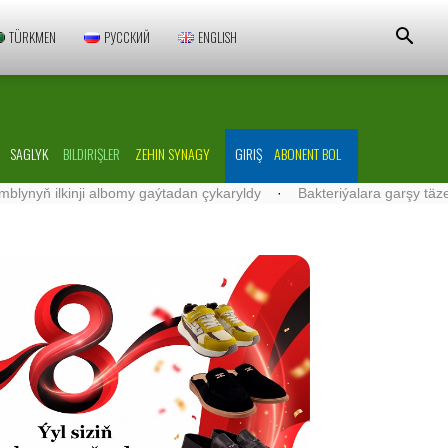
TÜRKMEN
РУССКИЙ
ENGLISH
SAGLYK
BILDIRIŞLER
ZEHIN SYNAGY
GIRIŞ
ABONENT BOL
ilkinji albomy gaýtadan çykaryldy
·
Bakteriýalara garşy täze serişd