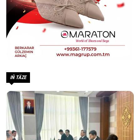
IŇ TÄZE