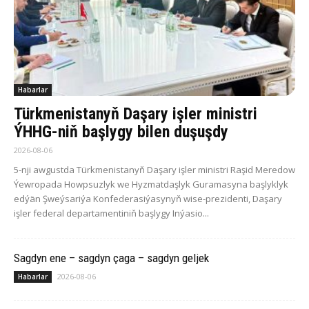
Habarlar
Türkmenistanyň Daşary işler ministri
ÝHHG-niň başlygy bilen duşuşdy
2026-08-06
5-nji awgustda Türkmenistanyň Daşary işler ministri Raşid Meredow
Ýewropada Howpsuzlyk we Hyzmatdaşlyk Guramasyna başlyklyk
edýän Şweýsariýa Konfederasiýasynyň wise-prezidenti, Daşary
işler federal departamentiniň başlygy Inýasio...
Sagdyn ene – sagdyn çaga – sagdyn geljek
2026-08-06
Habarlar