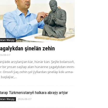
atan Waspy
agalykdan şinelän zehin
26-08-07
n­ýä­de ar­zy­la­n­ýan kär, hü­när kän. Şeý­le bo­lan­soň,
r bir yn­san saý­lap alan hü­nä­ri­ne ça­ga­lyk­dan im­rin­
r. On­soň ýaş ze­hin şol ýyl­lar­dan şi­ne­läp kök ur­ma­
 baş­la­ýar,...
tarap Türkmenistanyň halkara abraýy artýar
2026-08-07
atan Waspy