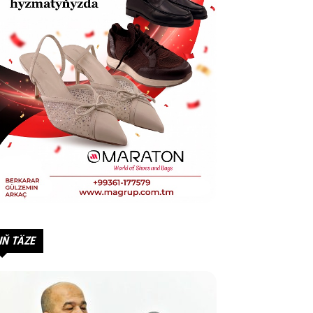
IŇ TÄZE