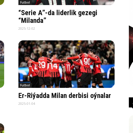
Futbol
“Serie A”-da liderlik gezegi
“Milanda”
2025-12-02
Futbol
Er-Riýadda Milan derbisi oýnalar
2025-01-04