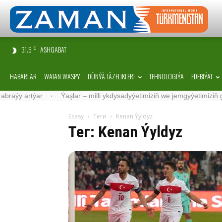
31.5
ASHGABAT
C
HABARLAR
WATAN WASPY
DÜNÝÄ TÄZELIKLERI
TEHNOLOGIÝA
EDEBIÝAT
rtýar
·
Ýaşlar – milli ykdysadyýetimiziň we jemgyýetimiziň geljegi
Esasy
Теги
Kenan Ýyldyz
Тег: Kenan Ýyldyz