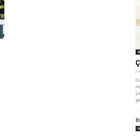
W
Ç
20
Dü
he
ýä
ga
Bi
W