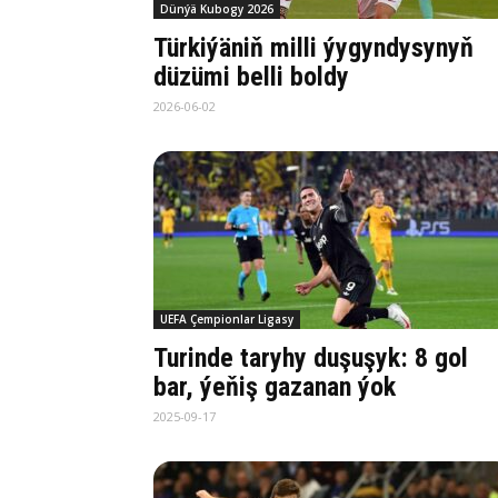
Dünýä Kubogy 2026
Türkiýäniň milli ýygyndysynyň
düzümi belli boldy
2026-06-02
UEFA Çempionlar Ligasy
Turinde taryhy duşuşyk: 8 gol
bar, ýeňiş gazanan ýok
2025-09-17