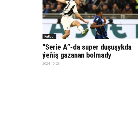
Futbol
“Serie A”-da super duşuşykda
ýeňiş gazanan bolmady
2024-10-28