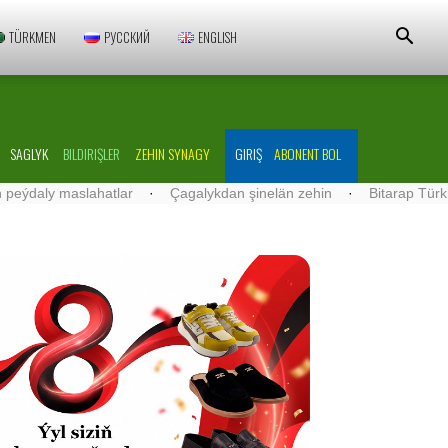
TÜRKMEN
РУССКИЙ
ENGLISH
SAGLYK
BILDIRIŞLER
ZEHIN SYNAGY
GIRIŞ
ABONENT BOL
 maslahatlar
·
Çagalykdan şinelän zehin
·
Bitarap Türkmenistan