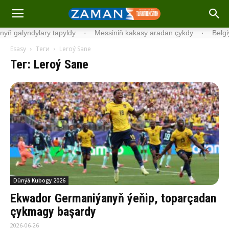
ylary tapyldy
·
Messiniň kakasy aradan çykdy
·
Belgiýada kondi
Esasy
Теги
Leroý Sane
Тег: Leroý Sane
Dünýä Kubogy 2026
Ekwador Germaniýanyň ýeňip, toparçadan
çykmagy başardy
2026-06-26