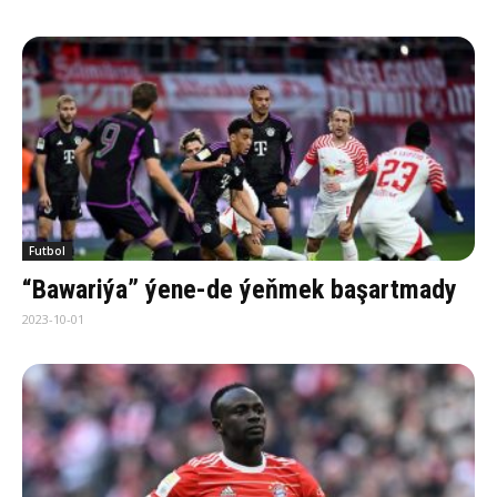
Futbol
“Bawariýa” ýene-de ýeňmek başartmady
2023-10-01