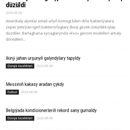
düzüldi
2026-08-08
Amerikaly alymlar emeli aňyň kömegi bilen diňe bakteriýalara
zeper ýetirýän işjeň bakteriofaglary ilkinji gezek üstünlikli işläp
düzdiler. Barlaghana synaglarynda «Evo» genom modelleri arkaly
döredilen...
Ikinji jahan urşunyň galyndylary tapyldy
2026-08-08
Dünýä täzelikleri
Messiniň kakasy aradan çykdy
2026-08-08
Futbol
Belgiýada kondisionerleriň rekord sany gurnaldy
2026-08-08
Dünýä täzelikleri