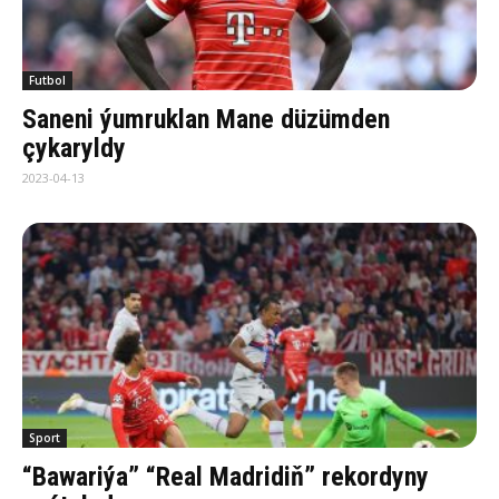
Futbol
Saneni ýumruklan Mane düzümden
çykaryldy
2023-04-13
Sport
“Bawariýa” “Real Madridiň” rekordyny