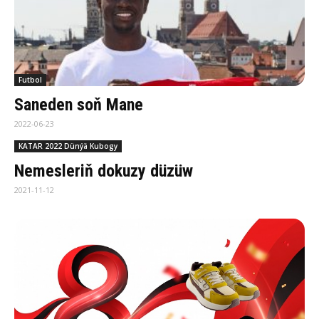
Futbol
Saneden soň Mane
2022-06-23
KATAR 2022 Dünýä Kubogy
Nemesleriň dokuzy düzüw
2021-11-12