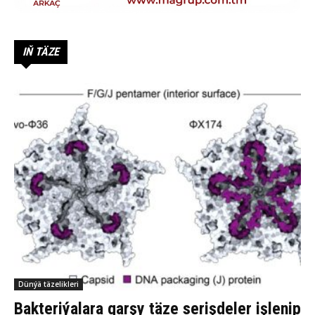
IŇ TÄZE
Dünýä täzelikleri
Bakteriýalara garşy täze serişdeler işlenip