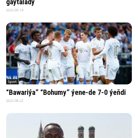
gaýtalady
2022-09-14
Sport
“Bawariýa” “Bohumy” ýene-de 7-0 ýeňdi
2022-08-22