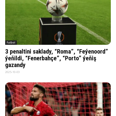
Futbol
3 penaltini saklady, “Roma”, “Feýenoord”
ýeňildi, “Fenerbahçe”, “Porto” ýeňiş
gazandy
2025-10-03