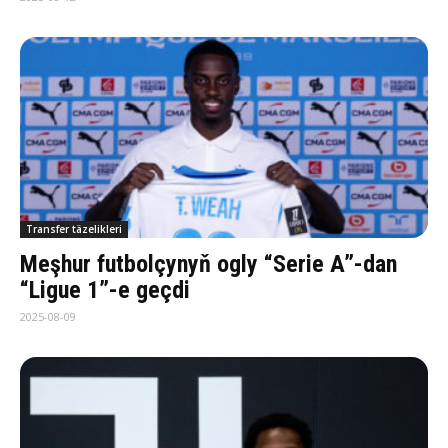
Transfer täzelikleri
Meşhur futbolçynyň ogly “Serie A”-dan
“Ligue 1”-e geçdi
2025-08-09