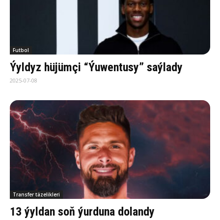
Futbol
Ýyldyz hüjümçi “Ýuwentusy” saýlady
2025-07-08
Transfer täzelikleri
13 ýyldan soň ýurduna dolandy