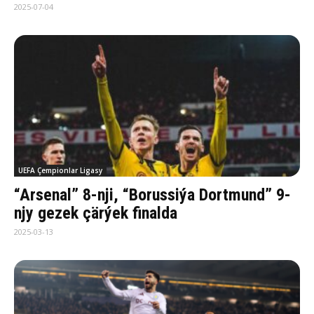
2025-07-04
UEFA Çempionlar Ligasy
“Arsenal” 8-nji, “Borussiýa Dortmund” 9-
njy gezek çärýek finalda
2025-03-13