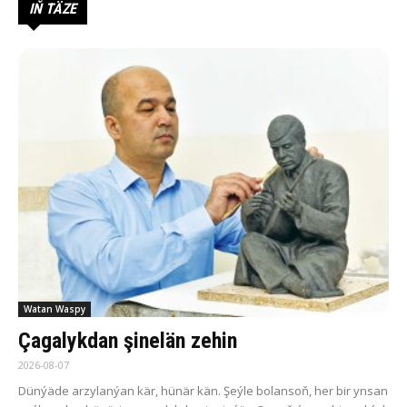
IŇ TÄZE
Watan Waspy
Çagalykdan şinelän zehin
2026-08-07
Dün­ýä­de ar­zy­la­n­ýan kär, hü­när kän. Şeý­le bo­lan­soň, her bir yn­san