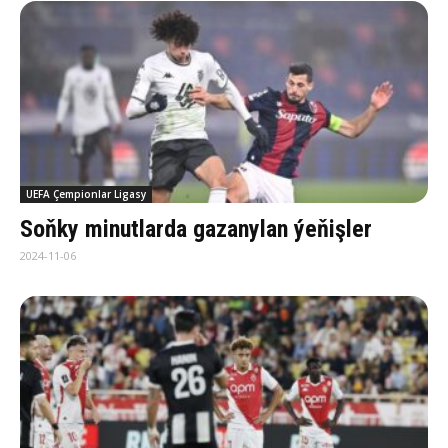
UEFA Çempionlar Ligasy
Soňky minutlarda gazanylan ýeňişler
2024-11-06