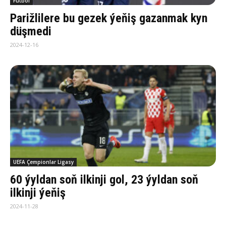
Futbol
Parižlilere bu gezek ýeňiş gazanmak kyn
düşmedi
2024-12-16
UEFA Çempionlar Ligasy
60 ýyldan soň ilkinji gol, 23 ýyldan soň
ilkinji ýeňiş
2024-11-28