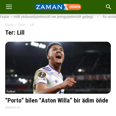
timiziň we jemgyýetimiziň geljegi
·
Az-azdan, ýöne ýygy-ýygydan iý
Esasy
Теги
Lill
Тег: Lill
Futbol
“Porto” bilen “Aston Willa” bir ädim öňde
2026-03-13