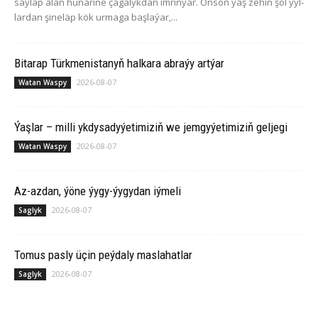
saý­lap alan hü­nä­ri­ne ça­ga­lyk­dan im­rin­ýär. On­soň ýaş ze­hin şol ýyl­
lar­dan şi­ne­läp kök ur­ma­ga baş­la­ýar,...
Bitarap Türkmenistanyň halkara abraýy artýar
2026-08-07
Watan Waspy
Ýaşlar – milli ykdysadyýetimiziň we jemgyýetimiziň geljegi
2026-08-07
Watan Waspy
Az-azdan, ýöne ýygy-ýygydan iýmeli
2026-08-07
Saglyk
Tomus pasly üçin peýdaly maslahatlar
2026-08-07
Saglyk