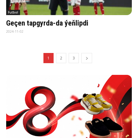
Futbol
Geçen tapgyrda-da ýeňlipdi
2024-11-02
1
2
3