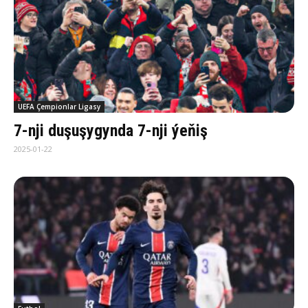
UEFA Çempionlar Ligasy
7-nji duşuşygynda 7-nji ýeňiş
2025-01-22