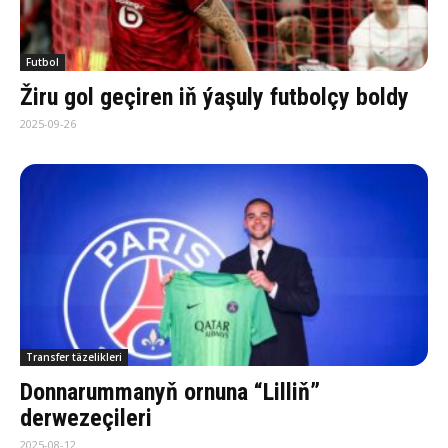
Futbol
Žiru gol geçiren iň ýaşuly futbolçy boldy
2025-09-26
Transfer täzelikleri
Donnarummanyň ornuna “Lilliň”
derwezeçileri
2025-08-12