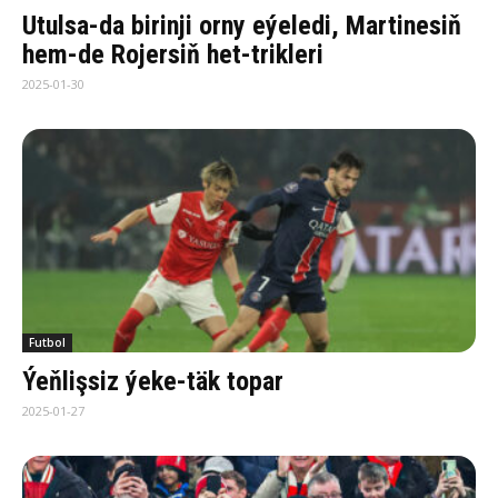
Utulsa-da birinji orny eýeledi, Martinesiň
hem-de Rojersiň het-trikleri
2025-01-30
Futbol
Ýeňlişsiz ýeke-täk topar
2025-01-27