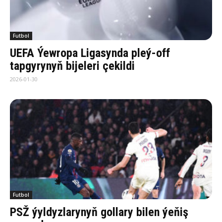
Futbol
UEFA Ýewropa Ligasynda pleý-off
tapgyrynyň bijeleri çekildi
2026-01-30
Futbol
PSŽ ýyldyzlarynyň gollary bilen ýeňiş