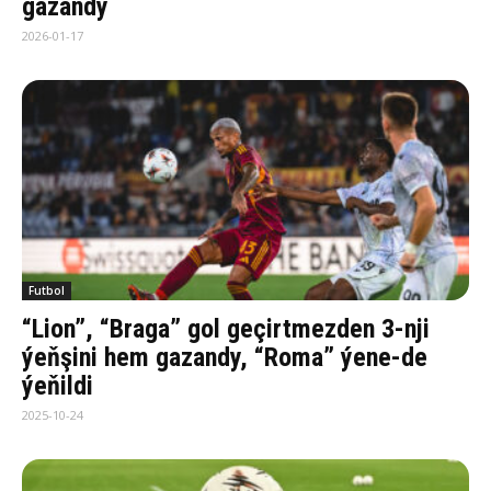
gazandy
2026-01-17
Futbol
“Lion”, “Braga” gol geçirtmezden 3-nji
ýeňşini hem gazandy, “Roma” ýene-de
ýeňildi
2025-10-24