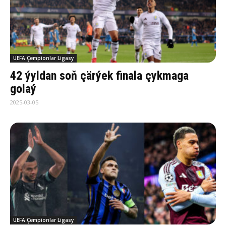
UEFA Çempionlar Ligasy
42 ýyldan soň çärýek finala çykmaga
golaý
2025-03-05
UEFA Çempionlar Ligasy