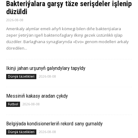
Bakteriýalara garşy täze serişdeler işlenip
düzüldi
2026-08-08
Amerikaly alymlar emeli aňyň kömegi bilen diňe bakteriýalara
zeper ýetirýän işjeň bakteriofaglary ilkinji gezek üstünlikli işläp
düzdiler. Barlaghana synaglarynda «Evo» genom modelleri arkaly
döredilen...
Ikinji jahan urşunyň galyndylary tapyldy
2026-08-08
Dünýä täzelikleri
Messiniň kakasy aradan çykdy
2026-08-08
Futbol
Belgiýada kondisionerleriň rekord sany gurnaldy
2026-08-08
Dünýä täzelikleri