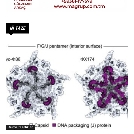
IŇ TÄZE
Dünýä täzelikleri