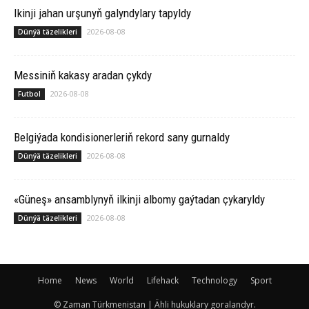
Ikinji jahan urşunyň galyndylary tapyldy
2026-08-08
Dünýä täzelikleri
Messiniň kakasy aradan çykdy
2026-08-08
Futbol
Belgiýada kondisionerleriň rekord sany gurnaldy
2026-08-08
Dünýä täzelikleri
«Güneş» ansamblynyň ilkinji albomy gaýtadan çykaryldy
2026-08-08
Dünýä täzelikleri
Home
News
World
Lifehack
Technology
Sport
© Zaman Türkmenistan | Ähli hukuklary goralandyr.