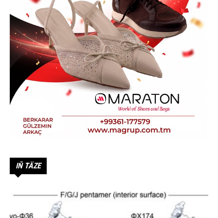
IŇ TÄZE