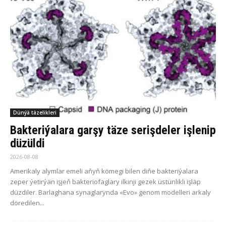
Dünýä täzelikleri
Bakteriýalara garşy täze serişdeler işlenip
düzüldi
2026-08-08
Amerikaly alymlar emeli aňyň kömegi bilen diňe bakteriýalara
zeper ýetirýän işjeň bakteriofaglary ilkinji gezek üstünlikli işläp
düzdiler. Barlaghana synaglarynda «Evo» genom modelleri arkaly
döredilen...