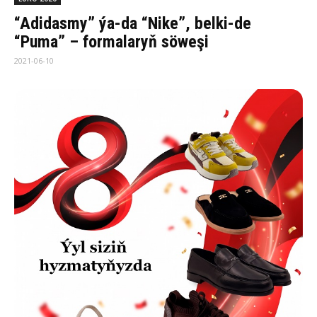
“Adidasmy” ýa-da “Nike”, belki-de
“Puma” – formalaryň söweşi
2021-06-10