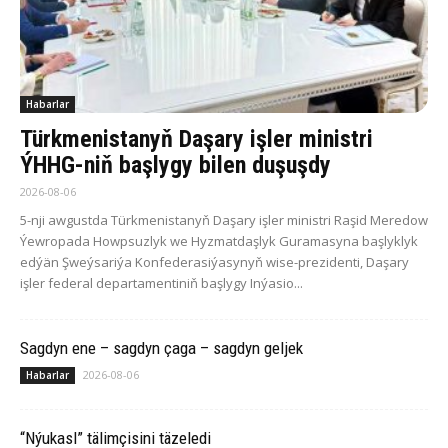
Habarlar
Türkmenistanyň Daşary işler ministri
ÝHHG-niň başlygy bilen duşuşdy
2026-08-06
5-nji awgustda Türkmenistanyň Daşary işler ministri Raşid Meredow
Ýewropada Howpsuzlyk we Hyzmatdaşlyk Guramasyna başlyklyk
edýän Şweýsariýa Konfederasiýasynyň wise-prezidenti, Daşary
işler federal departamentiniň başlygy Inýasio...
Sagdyn ene – sagdyn çaga – sagdyn geljek
2026-08-06
Habarlar
“Nýukasl” tälimçisini täzeledi