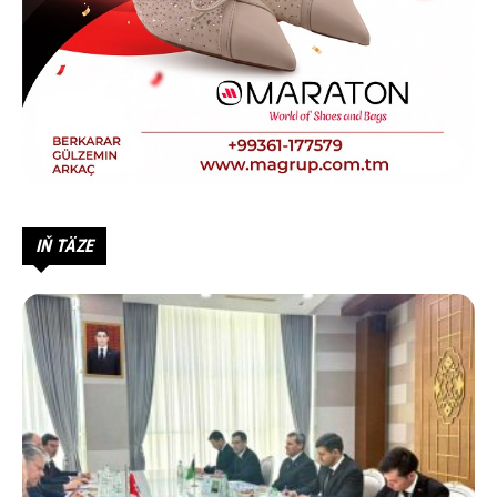
IŇ TÄZE