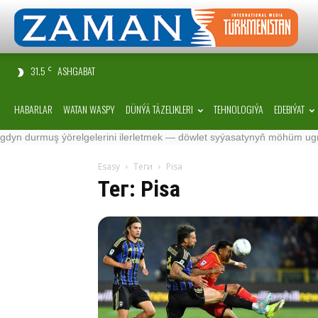
31.5
ASHGABAT
C
HABARLAR
WATAN WASPY
DÜNÝÄ TÄZELIKLERI
TEHNOLOGIÝA
EDEBIÝAT
uş ýörelgelerini ilerletmek — döwlet syýasatynyň möhüm ugry
·
S
Esasy
Теги
Pisa
Тег: Pisa