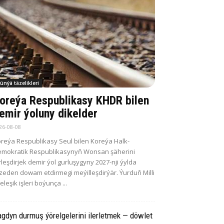
ünýä täzelikleri
oreýa Respublikasy KHDR bilen
emir ýoluny dikelder
26-08-08
reýa Respublikasy Seul bilen Koreýa Halk-
mokratik Respublikasynyň Wonsan şäherini
rleşdirjek demir ýol gurluşygyny 2027-nji ýylda
zeden dowam etdirmegi meýilleşdirýär. Ýurduň Milli
leleşik işleri boýunça ...
gdyn durmuş ýörelgelerini ilerletmek — döwlet