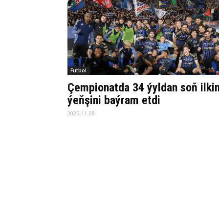
Futbol
Çempionatda 34 ýyldan soň ilkin
ýeňşini baýram etdi
2025-11-08