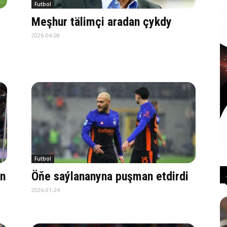
Futbol
Meşhur tälimçi aradan çykdy
2026-04-08
Futbol
än
Öňe saýlananyna puşman etdirdi
2026-01-24