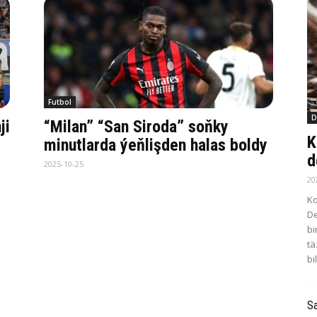
Futbol
D
ji
“Milan” “San Siroda” soňky
K
minutlarda ýeňlişden halas boldy
d
2025-10-25
20
Ko
De
bi
tä
bi
Sa