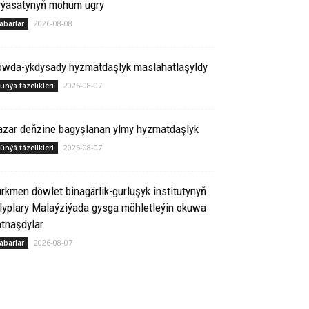
yýasatynyň möhüm ugry
2026-08-08
abarlar
öwda-ykdysady hyzmatdaşlyk maslahatlaşyldy
2026-08-07
ünýä täzelikleri
azar deňzine bagyşlanan ylmy hyzmatdaşlyk
2026-08-07
ünýä täzelikleri
rkmen döwlet binagärlik-gurluşyk institutynyň
lyplary Malaýziýada gysga möhletleýin okuwa
tnaşdylar
2026-08-07
abarlar