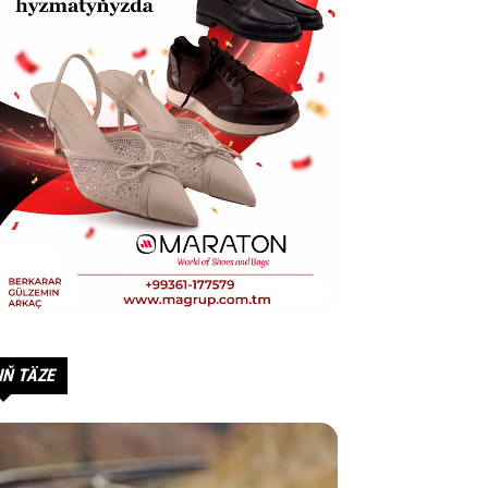
IŇ TÄZE