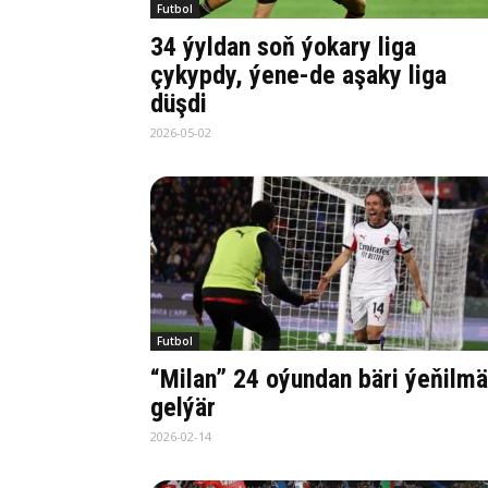
Futbol
34 ýyldan soň ýokary liga
çykypdy, ýene-de aşaky liga
düşdi
2026-05-02
Futbol
“Milan” 24 oýundan bäri ýeňilm
gelýär
2026-02-14