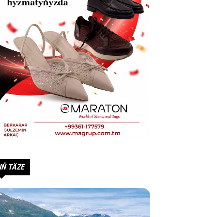
IŇ TÄZE