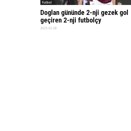
Futbol
Doglan gününde 2-nji gezek gol
geçiren 2-nji futbolçy
2025-02-28