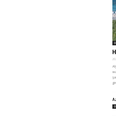
O
H
20
Al
wa
şa
gi­
Az
O