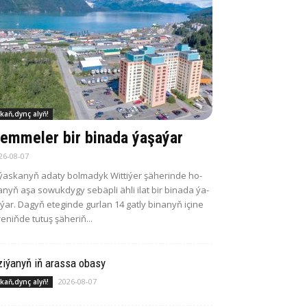
kaň,dynç alyň!
em­me­ler bir bi­na­da ýa­şa­ýar
26-08-07
­ýas­ka­nyň ada­ty bol­ma­dyk Wit­ti­ýer şä­he­rin­de ho­
­nyň aşa so­wuk­dy­gy se­bäp­li äh­li ilat bir bi­na­da ýa­
­ýar. Da­gyň ete­gin­de gur­lan 14 gat­ly bi­na­nyň içi­ne
re­niň­de tu­tuş şä­he­riň...
i­ýa­nyň iň aras­sa oba­sy
2026-08-07
kaň,dynç alyň!