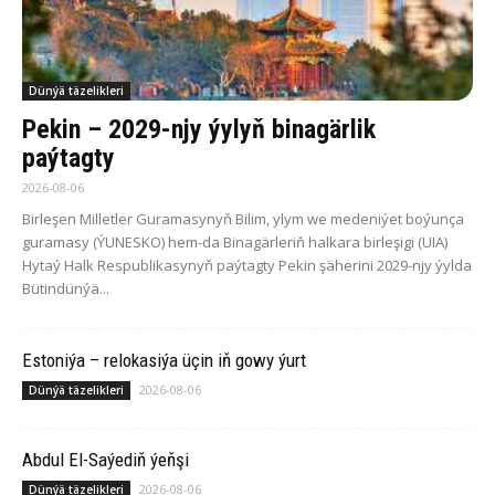
Dünýä täzelikleri
Pekin – 2029-njy ýylyň binagärlik
paýtagty
2026-08-06
Birleşen Milletler Guramasynyň Bilim, ylym we medeniýet boýunça
guramasy (ÝUNESKO) hem-da Binagärleriň halkara birleşigi (UIA)
Hytaý Halk Respublikasynyň paýtagty Pekin şäherini 2029-njy ýylda
Bütindünýä...
Estoniýa – relokasiýa üçin iň gowy ýurt
2026-08-06
Dünýä täzelikleri
Abdul El-Saýediň ýeňşi
2026-08-06
Dünýä täzelikleri