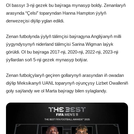
Ol bassyr 3-nji gezek bu baýraga mynasyp boldy. Zenanlaryň
arasynda “Çelsi” toparyndan Hanna Hampton ýylyň
derwezeçisi diýlip yglan edildi.
Zenan futbolynda ýylyň tälimçisi baýragyna Angliýanyň milli
ýygyndysynyň niderland tälimçisi Sarina Wigman laýyk
görüldi. Ol bu baýraga 2017-nji, 2020-nji, 2022-nji, 2023-nji
ýyllardan soň 5-nji gezek mynasyp bolýar.
Zenan futbolçylaryň geçiren gollarynyň arasyndan iň owadan
diýlip Meksikanyň UANL toparynyň oýunçysy Lizbet Owalleniň
goly saýlandy we ol Marta baýragy bilen sylaglandy.