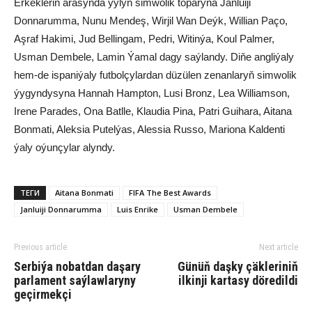
Erkekleriň arasynda ýylyň simwolik toparyna Janluiji
Donnarumma, Nunu Mendeş, Wirjil Wan Deýk, Willian Paço,
Aşraf Hakimi, Jud Bellingam, Pedri, Witinýa, Koul Palmer,
Usman Dembele, Lamin Ýamal dagy saýlandy. Diňe angliýaly
hem-de ispaniýaly futbolçylardan düzülen zenanlaryň simwolik
ýygyndysyna Hannah Hampton, Lusi Bronz, Lea Williamson,
Irene Parades, Ona Batlle, Klaudia Pina, Patri Guihara, Aitana
Bonmati, Aleksia Putelýas, Alessia Russo, Mariona Kaldenti
ýaly oýunçylar alyndy.
ТЕГИ
Aitana Bonmati
FIFA The Best Awards
Janluiji Donnarumma
Luis Enrike
Usman Dembele
Previous article
Next article
Serbiýa nobatdan daşary
Günüň daşky çäkleriniň
parlament saýlawlaryny
ilkinji kartasy döredildi
geçirmekçi