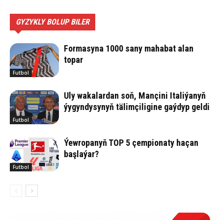
GYZYKLY BOLUP BILER
Formasyna 1000 sany mahabat alan
topar
Futbol
Uly wakalardan soň, Mançini Italiýanyň
ýygyndysynyň tälimçiligine gaýdyp geldi
Futbol
Ýewropanyň TOP 5 çempionaty haçan
başlaýar?
Futbol