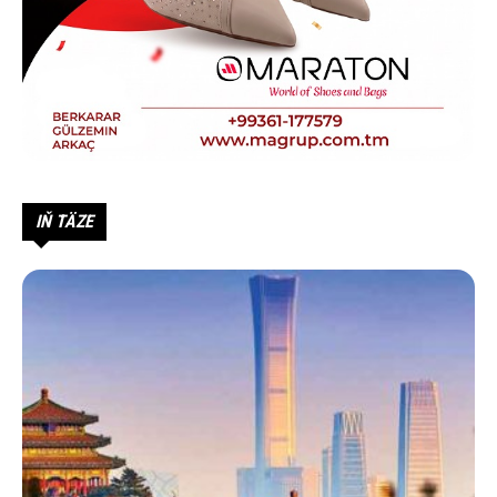
IŇ TÄZE