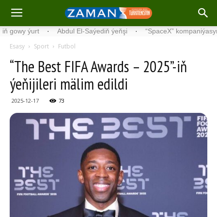
urt
·
Abdul El-Saýediň ýeňşi
·
“SpaceX” kompaniýasynyň doland
Esasy
Sport
Futbol
“The Best FIFA Awards – 2025”-iň
ýeňijileri mälim edildi
2025-12-17
73