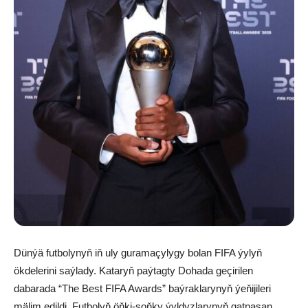
Dünýä futbolynyň iň uly guramaçylygy bolan FIFA ýylyň
ökdelerini saýlady. Kataryň paýtagty Dohada geçirilen
dabarada “The Best FIFA Awards” baýraklarynyň ýeňijileri
mälim edildi. Futbolyň öňki-soňky ýyldyzlarynyň gatnaşan