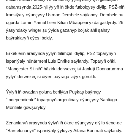
dabarasynda 2025-nji ýylyň iň ökde futbolçysy diýlip, PSŽ-niň
fransiýaly oýunçysy Usman Dembele saýlandy. Dembele bu
ugurda Lamin Ýamal bilen Kilian Mbappeni yzda galdyrdy. 26
ýaşyndaky winger şu ýylda gazanyp boljak ähli şahsy
baýraklaryň eýesi boldy.
Erkekleriň arasynda ýylyň tälimçisi diýlip, PSŽ toparynyň
ispaniýaly hünärmeni Luis Enrike saýlandy. Toparyň öňki,
“Mançester Sitiniň” häzirki derwezeçisi Janluiji Donnarumma
ýylyň derwezeçisi diýen baýraga laýyk görüldi.
Ýylyň iň owadan goluna berilýän Puşkaş baýragy
“Independiente” toparynyň argentinaly oýunçysy Santiago
Montiele gowşuryldy.
Zenanlaryň arasynda ýylyň iň ökde oýunçysy diýlip ýene-de
“Barselonanyň” ispaniýaly ýyldyzy Aitana Bonmati saýlandy.