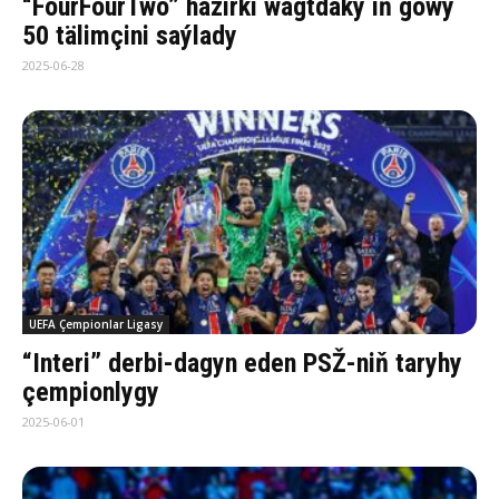
“FourFourTwo” häzirki wagtdaky iň gowy
50 tälimçini saýlady
2025-06-28
UEFA Çempionlar Ligasy
“Interi” derbi-dagyn eden PSŽ-niň taryhy
çempionlygy
2025-06-01