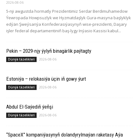
2026-08-06
5-nji awgustda hormatly Prezidentimiz Serdar Berdimuhamedow
Ýewropada Howpsuzlyk we Hyzmatdaşlyk Gura-masyna başlyklyk
edýän Şweýsariýa Konfederasiýasynyň wise-prezidenti, Daşary
işler federal departamentiniň baş-lygy Inýasio Kassisi kabul...
Pekin – 2029-njy ýylyň binagärlik paýtagty
2026-08-06
Dünýä täzelikleri
Estoniýa – relokasiýa üçin iň gowy ýurt
2026-08-06
Dünýä täzelikleri
Abdul El-Saýediň ýeňşi
2026-08-06
Dünýä täzelikleri
“SpaceX” kompaniýasynyň dolandyrylmaýan raketasy Aýa