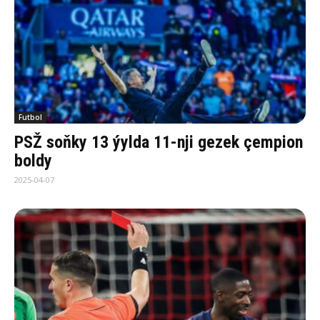
Futbol
PSŽ soňky 13 ýylda 11-nji gezek çempion
boldy
2025-04-07