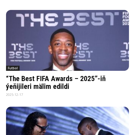
Futbol
“The Best FIFA Awards – 2025”-iň
ýeňijileri mälim edildi
2025-12-17