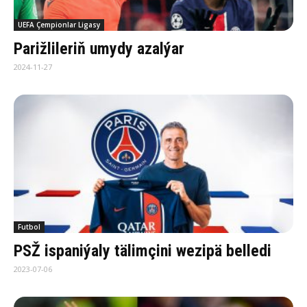
UEFA Çempionlar Ligasy
Parižlileriň umydy azalýar
2024-11-27
Futbol
PSŽ ispaniýaly tälimçini wezipä belledi
2023-07-06