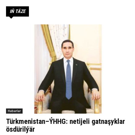
IŇ TÄZE
Habarlar
Türkmenistan–ÝHHG: netijeli gatnaşyklar
ösdürilýär