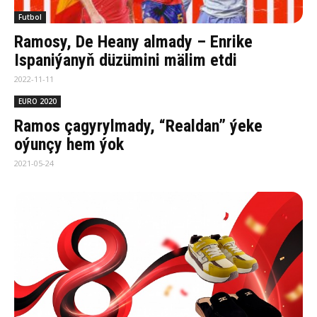
Futbol
Ramosy, De Heany almady – Enrike
Ispaniýanyň düzümini mälim etdi
2022-11-11
EURO 2020
Ramos çagyrylmady, “Realdan” ýeke
oýunçy hem ýok
2021-05-24