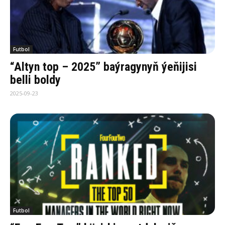
Futbol
“Altyn top – 2025” baýragynyň ýeňijisi
belli boldy
2025-09-23
Futbol