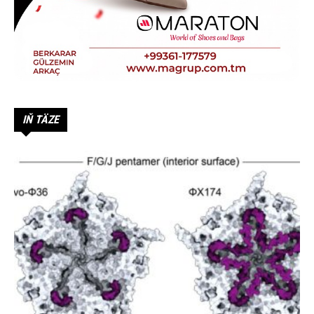
IŇ TÄZE