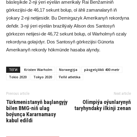
bäsleşikde 2-nji ýeri eýelän amerikaly Rai Benžaminiň
görkezijisi-de 46,17 sekunt bolup, ol ähli zamanalaryň iň
ýokary 2-nji netijesidir. Bu Demirgazyk Amerikanyň rekordyna
deňdir. 3-nji ýeri eýelän braziliýaly Alison dos Santosyň
görkezen netijesi-de 46,72 sekunt bolup, ol Warholmyň ozaly
rekordyna golaýdyr. Dos Santosyň görkezijisi Günorta
Amerikanyň rekordy hökmünde hasaba alyndy.
ТЕГИ
Kristen Warholm
Nor­we­gi­ýa
päsgelçilikli 400 metr
Tokio 2020
Tokyo 2020
Ýeňil atletika
Previous article
Next article
Türkmenistanyň başlangyjy
Olimpiýa oýunlarynyň
bilen BMG-niň ulag
taryhyndaky ilkinji zenan
boýunça Kararnamasy
kabul edildi