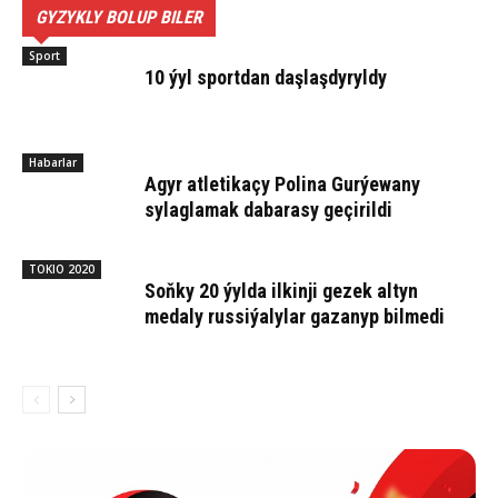
GYZYKLY BOLUP BILER
Sport
10 ýyl sportdan daşlaşdyryldy
Habarlar
Agyr atletikaçy Polina Gurýewany
sylaglamak dabarasy geçirildi
TOKIO 2020
Soňky 20 ýylda ilkinji gezek altyn
medaly russiýalylar gazanyp bilmedi