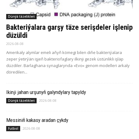
Dünýä täzelikleri
Bakteriýalara garşy täze serişdeler işlenip
düzüldi
2026-08-08
Amerikaly alymlar emeli aňyň kömegi bilen diňe bakteriýalara
zeper ýetirýän işjeň bakteriofaglary ilkinji gezek üstünlikli işläp
düzdiler. Barlaghana synaglarynda «Evo» genom modelleri arkaly
döredilen...
Ikinji jahan urşunyň galyndylary tapyldy
2026-08-08
Dünýä täzelikleri
Messiniň kakasy aradan çykdy
2026-08-08
Futbol