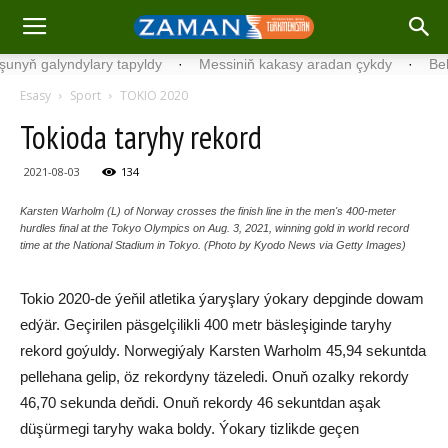
ň galyndylary tapyldy
·
Messiniň kakasy aradan çykdy
·
Belgiýad
Esasy
Sport
TOKIO 2020
Tokioda taryhy rekord
2021-08-03
134
Karsten Warholm (L) of Norway crosses the finish line in the men's 400-meter
hurdles final at the Tokyo Olympics on Aug. 3, 2021, winning gold in world record
time at the National Stadium in Tokyo. (Photo by Kyodo News via Getty Images)
Tokio 2020-de ýeňil atletika ýaryşlary ýokary depginde dowam
edýär. Geçirilen päsgelçilikli 400 metr bäsleşiginde taryhy
rekord goýuldy. Norwegiýaly Karsten Warholm 45,94 sekuntda
pellehana gelip, öz rekordyny täzeledi. Onuň ozalky rekordy
46,70 sekunda deňdi. Onuň rekordy 46 sekuntdan aşak
düşürmegi taryhy waka boldy. Ýokary tizlikde geçen