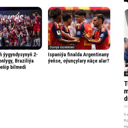
Dünýä täzelikleri
ň ýygyndysynyň 2-
Ispaniýa finalda Argentinany
onlygy, Braziliýa
ýeňse, oýunçylary näçe alar?
eňip bilmedi
H
T
m
d
20
5-
R
Hy