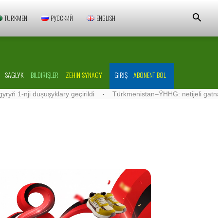
TÜRKMEN
РУССКИЙ
ENGLISH
SAGLYK
BILDIRIŞLER
ZEHIN SYNAGY
GIRIŞ
ABONENT BOL
i duşuşyklary geçirildi
·
Türkmenistan–ÝHHG: netijeli gatnaşyklar ö