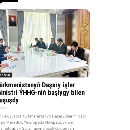
abarlar
ürkmenistanyň Daşary işler
inistri ÝHHG-niň başlygy bilen
uşuşdy
26-08-06
nji awgustda Türkmenistanyň Daşary işler ministri
aşid Meredow Ýewropada Howpsuzlyk we
zmatdaşlyk Guramasyna başlyklyk edýän