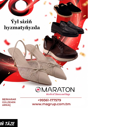
IŇ TÄZE