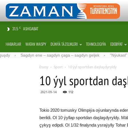
31.5
ASHGABAT
C
HABARLAR
WATAN WASPY
DÜNÝÄ TÄZELIKLERI
TEHNOLOGIÝA
EDEBIÝAT
·
Sagdyn ene – sagdyn çaga – sagdyn geljek
·
“Nýukasl” tälimçisi
Esasy
Sport
10 ýyl sportdan daşlaşdyryldy
10 ýyl sportdan daş
2021-09-14
112
Tokio 2020 tomusky Olimpiýa oýunlarynda eden e
berildi. Ol 10 ýyllap sportdan daşlaşdyryldy. M
çykyş edipdi. Ol 1/32 finalynda ysraýylly Tohar