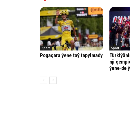
Sport
Sport
Pogaçara ýene taý tapylmady
Türkiýäni
nji çempi
ýene-de ý