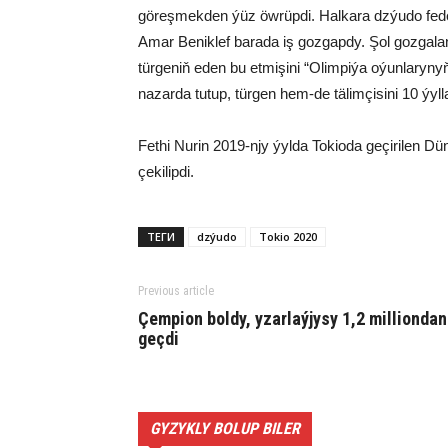
göreşmekden ýüz öwrüpdi. Halkara dzýudo feder
Amar Beniklef barada iş gozgapdy. Şol gozgala
türgeniň eden bu etmişini “Olimpiýa oýunlaryny
nazarda tutup, türgen hem-de tälimçisini 10 ýyll
Fethi Nurin 2019-njy ýylda Tokioda geçirilen D
çekilipdi.
ТЕГИ
dzýudo
Tokio 2020
Previous article
Çempion boldy, yzarlaýjysy 1,2 milliondan
geçdi
GYZYKLY BOLUP BILER