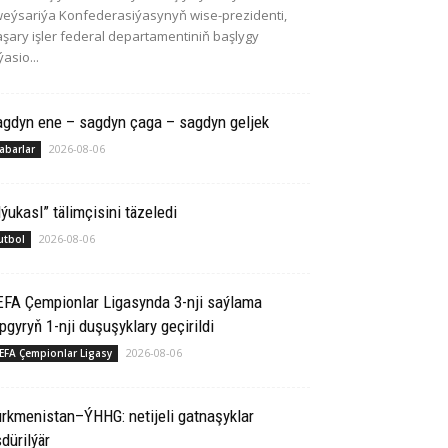
eýsariýa Konfederasiýasynyň wise-prezidenti,
şary işler federal departamentiniň başlygy
ýasio...
agdyn ene – sagdyn çaga – sagdyn geljek
2026-08-06
abarlar
ýukasl” tälimçisini täzeledi
2026-08-06
utbol
EFA Çempionlar Ligasynda 3-nji saýlama
pgyryň 1-nji duşuşyklary geçirildi
2026-08-06
EFA Çempionlar Ligasy
rkmenistan–ÝHHG: netijeli gatnaşyklar
dürilýär