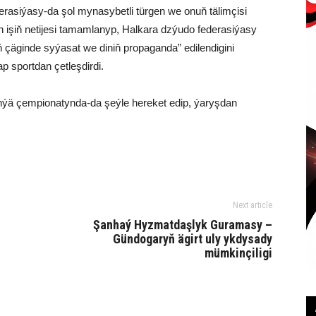
asiýasy-da şol mynasybetli türgen we onuň tälimçisi
n işiň netijesi tamamlanyp, Halkara dzýudo federasiýasy
ň çäginde syýasat we diniň propaganda” edilendigini
ap sportdan çetleşdirdi.
ünýä çempionatynda-da şeýle hereket edip, ýaryşdan
Next article
Şanhaý Hyzmatdaşlyk Guramasy –
Gündogaryň ägirt uly ykdysady
mümkinçiligi