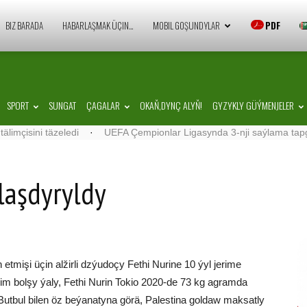
Zaman
BIZ BARADA
HABARLAŞMAK ÜÇIN…
MOBIL GOŞUNDYLAR
PDF
Türkmenistan
SPORT
SUNGAT
ÇAGALAR
OKAŇ,DYNÇ ALYŇ!
GYZYKLY GÜÝMENJELER
ni täzeledi
·
UEFA Çempionlar Ligasynda 3-nji saýlama tapgyryň 1-nj
laşdyryldy
tmişi üçin alžirli dzýudoçy Fethi Nurine 10 ýyl jerime
älim bolşy ýaly, Fethi Nurin Tokio 2020-de 73 kg agramda
 Butbul bilen öz beýanatyna görä, Palestina goldaw maksatly