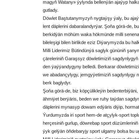
ma­gyň Wa­ta­ny» ýy­lyn­da bel­len­ýän aja­ýyp hal­ka
gut­la­dy.
Döw­let Baş­tu­ta­ny­my­zyň nyg­taý­şy ýa­ly, bu aja
lent däp­le­ri­ni da­ba­ra­lan­dyr­ýar. Şo­ňa gö­rä-de, bu 
ber­kid­ýän mö­hüm wa­ka hök­mün­de mil­li se­ne­n
bi­le­le­şi­gi bi­len bir­lik­de eziz Di­ýa­ry­myz­da bu hal
Mil­li Li­de­ri­miz Bü­tin­dün­ýä sag­lyk gü­nü­niň şa­ny­
çä­re­le­ri­niň Ga­raş­syz döw­le­ti­mi­ziň sag­dyn­ly­g
den ýaý­ýan­dy­gy­ny bel­le­di. Ber­ka­rar döw­le­ti­m
we aba­dan­çy­ly­gy, jem­gy­ýe­ti­mi­ziň sag­dyn­ly­gy ne
berk bag­ly­dyr.
Şo­ňa gö­rä-de, biz köp­çü­lik­le­ýin be­den­ter­bi­ýä­ni
äh­mi­ýet ber­ýä­ris, be­den we ru­hy taý­dan sag­dyn ne
däp­le­ri­ni my­na­syp do­wam ed­ýä­ris di­ýip, hor­mat­
Ýur­du­myz­da iri sport hem-de at­çy­lyk-sport top­lum­
her­çesi­niň gur­lup, döw­re­bap sport dü­züm­le­ri­niň 
ýyk gel­ýän öň­de­ba­ry­jy sport ul­ga­my bol­sa bu ug