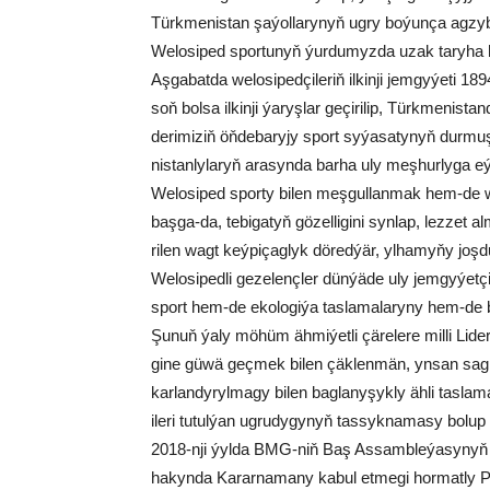
Türk­me­nis­tan şa­ýol­la­ry­nyň ug­ry bo­ýun­ça ag­zy­bir
We­lo­si­ped spor­tu­nyň ýur­du­myz­da uzak ta­ry­ha h
Aş­ga­bat­da we­lo­si­ped­çi­le­riň il­kin­ji jem­gy­ýe­t
soň bol­sa il­kin­ji ýa­ryş­lar ge­çi­ri­lip, Türk­me­nis­ta
de­ri­mi­ziň öň­de­ba­ry­jy sport sy­ýa­sa­ty­nyň dur­mu­
nis­tan­ly­la­ryň ara­syn­da bar­ha uly meş­hur­ly­ga e
We­lo­si­ped spor­ty bi­len meş­gul­lan­mak hem-de we­
baş­ga-da, te­bi­ga­tyň gö­zel­li­gi­ni syn­lap, lez­zet 
ri­len wagt keý­pi­çag­lyk dö­red­ýär, yl­ha­my­ňy joş­d
We­lo­si­ped­li ge­ze­lenç­ler dün­ýä­de uly jem­gy­ýet­çi­li
sport hem-de eko­lo­gi­ýa tas­la­ma­la­ry­ny hem-de baş
Şu­nuň ýa­ly mö­hüm äh­mi­ýet­li çä­re­le­re mil­li Li
gi­ne gü­wä geç­mek bi­len çäk­len­män, yn­san sag­l
kar­lan­dy­ryl­ma­gy bi­len bag­la­ny­şyk­ly äh­li tas­la­ma
ile­ri tu­tul­ýan ug­ru­dy­gy­nyň tas­syk­na­ma­sy bo­lu
2018-nji ýyl­da BMG-niň Baş As­samb­le­ýa­sy­nyň 3-n
ha­kyn­da Ka­rar­na­ma­ny ka­bul et­me­gi hor­mat­ly Pr