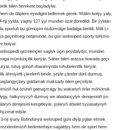
­lik bi­len he­re­ke­te baş­la­dy­lar.
em-de däp­le­re eýe­di­gi­ni bel­le­mek ge­rek. Mä­lim bol­şy ýa­ly,
i 1894-nji ýyl­da, ýag­ny 127 ýyl mun­dan ozal dö­re­dil­di. Bir ýyl­dan
n­da spor­tuň bu gör­nü­şi­ni ös­dür­mä­ge ba­dal­ga be­ril­di. Mil­li Li­
şa ge­çi­ril­me­gi ne­ti­je­sin­de, bu gün we­lo­si­ped spor­ty türk­me­
ýe bol­ýar.
lo­si­ped­li ge­ze­lenç­ler sag­lyk üçin peý­da­ly­dyr, mun­dan
al­ma­ga müm­kin­çi­lik ber­ýär. Sä­her bi­len aras­sa ho­wa­da ge­çi­
ur­ýar, tu­tuş gü­nüň do­wa­myn­da ru­hu­be­lent­lik ber­ýär.
k äh­mi­ýet­li çä­re­le­riň bi­ri­dir, şeý­le çä­re­ler dür­li dur­muş,
­lan­gyç­la­ry gol­da­mak mak­sa­dy bi­len ge­çi­ril­ýär.
­de­ri­mi­ziň hut özü­niň gat­naş­ma­gy bu wa­ka­nyň örän mö­hüm­di­
y­gy, hal­ky­my­zyň dur­muş we aba­dan­çy­lyk de­re­je­si­niň ýo­
­la­ryň de­re­je­si­ni kes­git­le­ýär, şo­la­ryň döw­let sy­ýa­sa­ty­nyň
p hyz­mat ed­ýär.
ji iýu­ny Bü­tin­dün­ýä we­lo­si­ped gü­ni di­ýip yg­lan et­mek
e­zi­den­ti­mi­ziň be­den­ter­bi­ýe-sa­gal­dyş hem-de sport he­re­