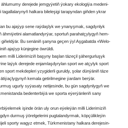
 äh­lu­mu­my de­re­je­de jem­gy­ýe­tiň ýo­ka­ry eko­lo­gi­ýa me­de­ni­
ta­gal­la­la­ry­nyň hal­ka­ra bi­le­le­şi­gi ta­ra­pyn­dan giň­den yk­rar
la­ny­lan bu aja­ýyp se­ne raý­daş­lyk we yna­nyş­mak, sag­dyn­lyk
 äh­mi­ýe­ti­ni ala­mat­lan­dyr­ýar, spor­tuň pa­ra­hat­çy­ly­gyň hem-
i­ni gi­ňeld­ýär. Bu se­nä­niň şa­ny­na ge­çen ýyl Aş­ga­bat­da «We­lo­
niň aja­ýyp kün­je­gi­ne öw­rül­di.
 mil­li Li­de­ri­mi­ziň ba­şy­ny baş­lan tä­ze­çil şä­her­gur­lu­şyk
­le­ri­ne la­ýyk de­re­je­de en­jam­laş­dy­ry­lan sport we at­çy­lyk sport
i­len sport mek­dep­le­ri yzy­gi­der­li gu­rul­dy, şo­lar dün­ýä­niň tä­ze
äti­ýaç­ly­gy­nyň ke­ma­la ge­ti­ril­me­gi­ne ýar­dam ber­ýär.
 dur­muş ugur­ly sy­ýa­sa­ty ne­ti­je­sin­de, bu gün sag­dyn­ly­gyň we
rk­me­nis­tan­da be­den­ter­bi­ýä we spor­ta eýer­ýän­le­riň sa­ny
­bi­ýe­le­mek işin­de örän uly orun eýe­le­ýän mil­li Li­de­ri­mi­ziň
g­dyn dur­muş ýö­rel­ge­le­ri­ni pug­ta­lan­dyr­mak, köp­çü­lik­le­ýin
ti­je­li spor­ty wa­gyz et­mek, Türk­me­nis­ta­ny hal­ka­ra de­re­je­sin­