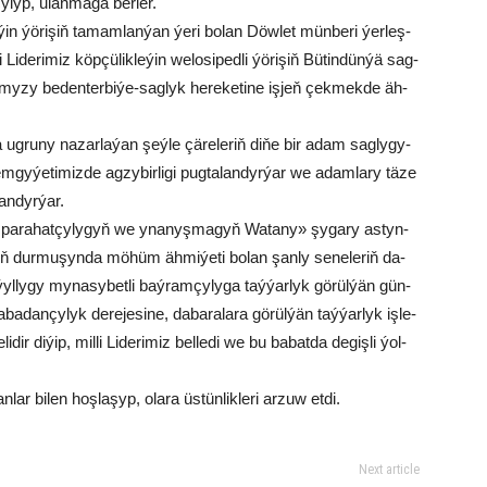
çy­lyp, ulan­ma­ga ber­ler.
e­ýin ýö­ri­şiň ta­mam­lan­ýan ýe­ri bo­lan Döw­let mün­be­ri ýer­leş­
de­ri­miz köp­çü­lik­le­ýin we­lo­si­ped­li ýö­ri­şiň Bü­tin­dün­ýä sag­
y­my­zy be­den­ter­bi­ýe-sag­lyk he­re­ke­ti­ne iş­jeň çek­mek­de äh­
 ug­ru­ny na­zar­la­ýan şeý­le çä­re­le­riň di­ňe bir adam sag­ly­gy­
y­ýe­ti­miz­de ag­zy­bir­li­gi pug­ta­lan­dyr­ýar we adam­la­ry tä­ze
­lan­dyr­ýar.
– pa­ra­hat­çy­ly­gyň we yna­nyş­ma­gyň Wa­ta­ny» şy­ga­ry as­tyn­
ň dur­mu­şyn­da mö­hüm äh­mi­ýe­ti bo­lan şan­ly se­ne­le­riň da­
 ýyl­ly­gy my­na­sy­bet­li baý­ram­çy­ly­ga taý­ýar­lyk gö­rül­ýän gün­
a­dan­çy­lyk de­re­je­si­ne, da­ba­ra­la­ra gö­rül­ýän taý­ýar­lyk iş­le­
ir di­ýip, mil­li Li­de­ri­miz bel­le­di we bu ba­bat­da de­giş­li ýol­
lar bi­len hoş­la­şyp, ola­ra üs­tün­lik­le­ri ar­zuw et­di.
Next article