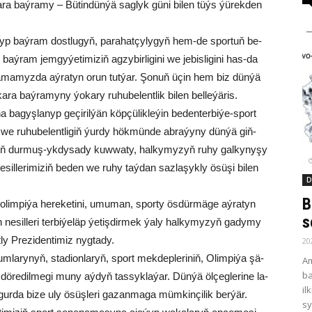
­ra baý­ra­my – Bü­tin­dün­ýä sag­lyk gü­ni bi­len tüýs ýü­rek­den
­ýyp baý­ram dost­lu­gyň, pa­ra­hat­çy­ly­gyň hem-de spor­tuň be­
baý­ram jem­gy­ýe­ti­mi­ziň ag­zy­bir­li­gi­ni we je­bis­li­gi­ni has-da
a­ma­myz­da aý­ra­tyn orun tut­ýar. Şo­nuň üçin hem biz dün­ýä
­ka­ra baý­ra­my­ny ýo­ka­ry ru­hu­be­lent­lik bi­len bel­le­ýä­ris.
na ba­gyş­la­nyp ge­çi­ril­ýän köp­çü­lik­le­ýin be­den­ter­bi­ýe-sport
yň we ru­hu­be­lent­li­giň ýur­dy hök­mün­de ab­ra­ýy­ny dün­ýä giň­
i­ziň dur­muş-yk­dy­sa­dy kuw­wa­ty, hal­ky­my­zyň ru­hy gal­ky­ny­şy
­sil­le­ri­mi­ziň be­den we ru­hy taý­dan saz­la­şyk­ly ösü­şi bi­len
D
B
, olim­pi­ýa he­re­ke­ti­ni, umu­man, spor­ty ös­dür­mä­ge aý­ra­tyn
s
­sil­le­ri ter­bi­ýe­läp ýe­tiş­dir­mek ýa­ly hal­ky­my­zyň ga­dy­my
ly Pre­zi­den­ti­miz nyg­ta­dy.
20
la­ry­nyň, sta­di­on­la­ryň, sport mek­dep­le­ri­niň, Olim­pi­ýa şä­
Am
ba
dö­re­dil­me­gi mu­ny aý­dyň tas­syk­la­ýar. Dün­ýä öl­çeg­le­ri­ne la­
il
ur­da bi­ze uly ösüş­le­ri ga­zan­ma­ga müm­kin­çi­lik ber­ýär.
sy