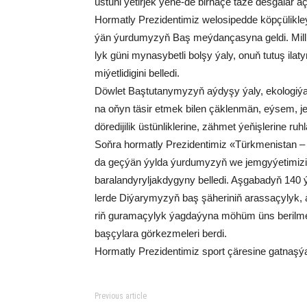
üs­tü­ni ýe­tir­jek ýe­ne-de bir­nä­çe tä­ze des­ga­lar a
Hor­mat­ly Pre­zi­den­ti­miz we­lo­si­ped­de köp­çü­lik­l
ýän ýur­du­my­zyň Baş meý­dan­ça­sy­na gel­di. Mil­li Li­
lyk gü­ni my­na­sy­bet­li bol­şy ýa­ly, onuň tu­tuş ilat
mi­ýet­li­di­gi­ni bel­le­di.
Döw­let Baş­tu­ta­ny­my­zyň aý­dy­şy ýa­ly, eko­lo­gi­ýa
na oňyn tä­sir et­mek bi­len çäk­len­män, eý­sem, jem­g
dö­re­di­ji­lik üs­tün­lik­le­ri­ne, zäh­met ýe­ňiş­le­ri­ne ruh
Soň­ra hor­mat­ly Pre­zi­den­ti­miz «Türk­me­nis­tan 
da geç­ýän ýyl­da ýur­du­my­zyň we jem­gy­ýe­ti­mi­zi
ba­ra­lan­dy­ryl­jak­dy­gy­ny bel­le­di. Aş­ga­ba­dyň 140
ler­de Di­ýa­ry­my­zyň baş şä­he­ri­niň aras­sa­çy­lyk, ab
riň gu­ra­ma­çy­lyk ýag­da­ýy­na mö­hüm üns be­ril­me­li­d
baş­çy­la­ra gör­kez­me­le­ri ber­di.
Hor­mat­ly Pre­zi­den­ti­miz sport çä­re­si­ne gat­naş­ýan­
Previous article