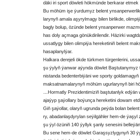
dä­ki iri sport döw­le­ti hök­mün­de ber­ka­rar et­mek b
Bu mö­hüm işe ýur­du­myz be­lent yn­san­per­wer­lik ý
la­ry­nyň ama­la aşy­ryl­ma­gy bi­len bir­lik­de, olim­pi­
bag­ly bo­lup, özün­de be­lent yn­san­per­wer maz­mu­
has do­ly aç­ma­ga gö­nük­di­ri­len­dir. Hä­zir­ki wag
us­sat­ly­gy bi­len olim­pi­ýa he­re­ke­ti­niň be­lent mak­sa
ha­sap­la­nyl­ýar.
Hal­ka­ra de­re­je­li ök­de türk­men tür­gen­le­ri­ni, us­s
şu ýy­lyň ýan­war aýyn­da döw­let Baş­tu­ta­ny­myz t
nis­tan­da be­den­ter­bi­ýä­ni we spor­ty gol­da­ma­gyň
mak­sat­na­ma­la­ry­nyň mö­hüm ugur­la­ry­nyň bi­ri hök­
…Hor­mat­ly Pre­zi­den­ti­mi­ziň baş­tu­tan­lyk ed­ýän we­
aja­ýyp şa­ýol­la­ry bo­ýun­ça he­re­ke­ti­ni do­wam et­d
Giň şa­ýol­lar, ola­ryň ug­run­da peý­da bo­lan be­lent 
ry, aba­dan­laş­dy­ry­lan se­ýil­gäh­ler hem-de ýa­şyl zo
şu ýyl özü­niň 140 ýyl­lyk şan­ly se­ne­si­ni bel­le­ý
Bu se­ne hem-de döw­let Ga­raş­syz­ly­gy­nyň 30 ýyl­ly