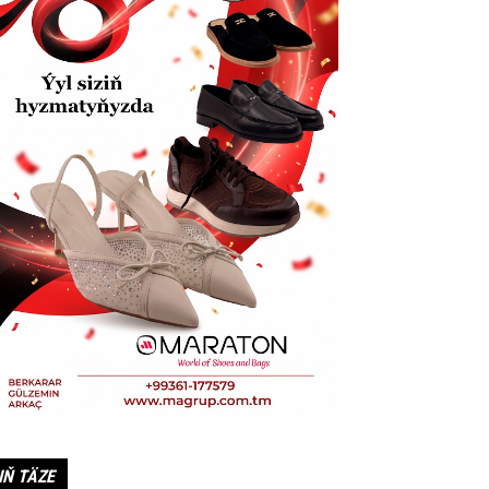
IŇ TÄZE