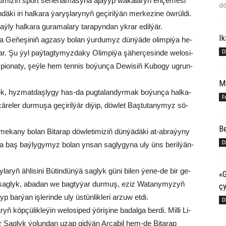
e­ti­mi­ziň sport se­ne­na­ma­sy­na aja­ýyp wa­ka­la­ryň en­çe­me­si
dö
ä­ki iri hal­ka­ra ýa­ryş­la­ry­nyň ge­çi­ril­ýän mer­ke­zi­ne öw­rül­di.
ý­ly hal­ka­ra gu­ra­ma­la­ry ta­ra­pyn­dan yk­rar edil­ýär.
Ik
i­ýa Ge­ňe­şi­niň ag­za­sy bo­lan ýur­du­myz dün­ýä­de olim­pi­ýa he­
D
r. Şu ýyl paý­tag­ty­myz­da­ky Olim­pi­ýa şä­herçesin­de we­lo­si­
pio­na­ty, şeý­le hem ten­nis bo­ýun­ça De­wi­siň Ku­bo­gy ug­run­
M
mek, hyz­mat­daş­ly­gy has-da pug­ta­lan­dyr­mak bo­ýun­ça hal­ka­
F
 çä­re­ler dur­mu­şa ge­çi­ril­ýär di­ýip, döw­let Baş­tu­ta­ny­myz sö­
Be
 me­ka­ny bo­lan Bi­ta­rap döw­le­ti­mi­ziň dün­ýä­dä­ki at-ab­ra­ýy­ny
D
a baş baý­ly­gy­myz bo­lan yn­san sag­ly­gy­na uly üns be­ril­ýän­
y­la­ryň äh­li­si­ni Bü­tin­dün­ýä sag­lyk gü­ni bi­len ýe­ne-de bir ge­
«G
 sag­lyk, aba­dan we bag­ty­ýar dur­muş, eziz Wa­ta­ny­my­zyň
çy
bar­ýan iş­le­rin­de uly üs­tün­lik­le­ri ar­zuw et­di.
D
ň köp­çü­lik­le­ýin we­lo­si­ped ýö­ri­şi­ne ba­dal­ga ber­di. Mil­li Li­
jy­lar Sag­lyk ýo­lun­dan uzap gid­ýän Ar­ça­bil hem-de Bi­ta­rap