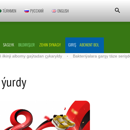
TÜRKMEN
РУССКИЙ
ENGLISH
SAGLYK
BILDIRIŞLER
ZEHIN SYNAGY
GIRIŞ
ABONENT BOL
gaýtadan çykaryldy
·
Bakteriýalara garşy täze serişdeler işlenip düz
 ýur­dy