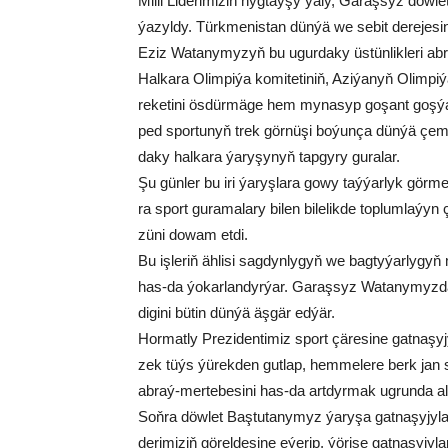
Mil­li Li­de­ri­mi­ziň nyg­taý­şy ýa­ly, Ga­raş­syz döw­l
ýa­zyl­dy. Türk­me­nis­tan dün­ýä we se­bit de­re­je­sin­d
Eziz Wa­ta­ny­my­zyň bu ugur­dakу üs­tün­lik­le­ri ab­ra
Hal­ka­ra Olim­pi­ýa ko­mi­te­ti­niň, Azi­ýa­nyň Olim­p
re­ke­ti­ni ös­dür­mä­ge hem my­na­syp go­şant goş­ýa
ped spor­tu­nyň trek gör­nü­şi bo­ýun­ça dün­ýä çem­
da­ky hal­ka­ra ýa­ry­şy­nyň tap­gy­ry gu­ra­lar.
Şu gün­ler bu iri ýa­ryş­la­ra go­wy taý­ýar­lyk gör­
ra sport gu­ra­ma­la­ry bi­len bi­le­lik­de top­lum­la­ýyn
zü­ni do­wam et­di.
Bu iş­le­riň äh­li­si sag­dyn­ly­gyň we bag­ty­ýar­ly­gyň
has-da ýo­kar­lan­dyr­ýar. Ga­raş­syz Wa­ta­ny­myz­d
di­gi­ni bü­tin dün­ýä äş­gär ed­ýär.
Hor­mat­ly Pre­zi­den­ti­miz sport çä­re­si­ne gat­na­şy­j
zek tüýs ýü­rek­den gut­lap, hem­me­le­re berk jan
ab­raý-mer­te­be­si­ni has-da art­dyr­mak ug­run­da alyp 
Soň­ra döw­let Baş­tu­ta­ny­myz ýa­ry­şa gat­na­şy­jy­la­ry
de­ri­mi­ziň gö­rel­de­si­ne eýe­rip, ýö­ri­şe gat­na­şy­