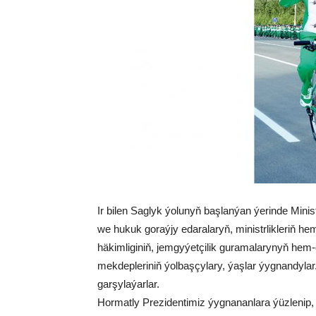
Ir bi­len Sag­lyk ýo­lu­nyň baş­lan­ýan ýe­rin­de Mi­nistr
we hu­kuk go­raý­jy eda­ra­la­ryň, mi­nistr­lik­le­riň h
hä­kim­li­gi­niň, jem­gy­ýet­çi­lik gu­ra­ma­la­ry­nyň hem-
mek­dep­le­ri­niň ýol­baş­çy­la­ry, ýaş­lar ýyg­nan­dy­
gar­şy­la­ýar­lar.
Hor­mat­ly Pre­zi­den­ti­miz ýyg­na­nan­la­ra ýüz­le­ni