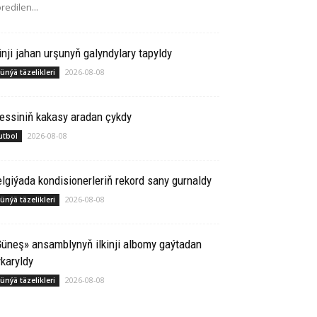
redilen...
inji jahan urşunyň galyndylary tapyldy
2026-08-08
ünýä täzelikleri
essiniň kakasy aradan çykdy
2026-08-08
utbol
lgiýada kondisionerleriň rekord sany gurnaldy
2026-08-08
ünýä täzelikleri
üneş» ansamblynyň ilkinji albomy gaýtadan
karyldy
2026-08-08
ünýä täzelikleri