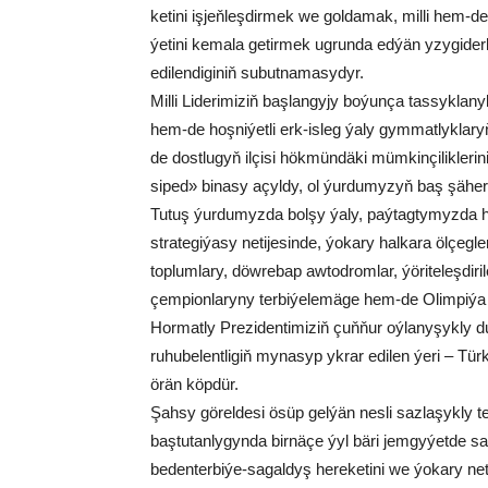
ke­ti­ni iş­jeň­leş­dir­mek we gol­da­mak, mil­li hem-de
ýe­ti­ni ke­ma­la ge­tir­mek ug­run­da ed­ýän yzy­gi­der­li 
edi­len­di­gi­niň su­but­na­ma­sy­dyr.
Mil­li Li­de­ri­mi­ziň baş­lan­gy­jy bo­ýun­ça tas­syk­
hem-de hoş­ni­ýet­li erk-is­leg ýa­ly gym­mat­lyk­la­ryň
de dost­lu­gyň il­çi­si hök­mün­dä­ki müm­kin­çi­lik­le­r
si­ped» bi­na­sy açyl­dy, ol ýur­du­my­zyň baş şä­he­ri­
Tu­tuş ýur­du­myz­da bol­şy ýa­ly, paý­tag­ty­myz­da hem
stra­te­gi­ýa­sy ne­ti­je­sin­de, ýo­ka­ry hal­ka­ra öl­çeg
top­lum­la­ry, döw­re­bap aw­tod­rom­lar, ýö­ri­te­leş­di­r
çem­pi­on­la­ry­ny ter­bi­ýe­le­mä­ge hem-de Olim­pi­ýa 
Hor­mat­ly Pre­zi­den­ti­mi­ziň çuň­ňur oý­la­ny­şyk­ly
ru­hu­be­lent­li­giň my­na­syp yk­rar edi­len ýe­ri – Tü
örän köp­dür.
Şah­sy gö­rel­de­si ösüp gel­ýän nes­li saz­la­şyk­ly ter
baş­tu­tan­ly­gyn­da bir­nä­çe ýyl bä­ri jem­gy­ýet­de sa
be­den­ter­bi­ýe-sa­gal­dyş he­re­ke­ti­ni we ýo­ka­ry ne­