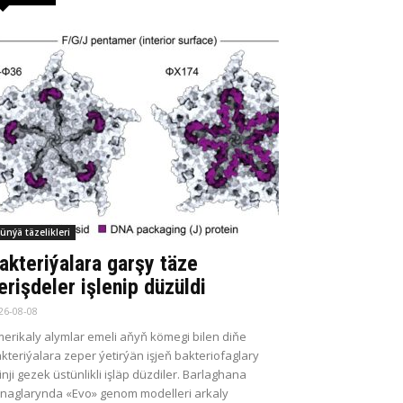
ünýä täzelikleri
akteriýalara garşy täze
erişdeler işlenip düzüldi
26-08-08
erikaly alymlar emeli aňyň kömegi bilen diňe
kteriýalara zeper ýetirýän işjeň bakteriofaglary
kinji gezek üstünlikli işläp düzdiler. Barlaghana
naglarynda «Evo» genom modelleri arkaly