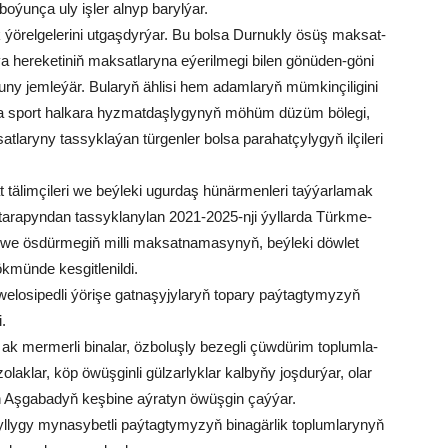
o­ýun­ça uly iş­ler al­nyp ba­ryl­ýar.
ö­rel­ge­le­ri­ni ut­gaş­dyr­ýar. Bu bol­sa Dur­nuk­ly ösüş mak­sat­
ýa he­re­ke­ti­niň mak­sat­la­ry­na eýe­ril­me­gi bi­len gö­nü­den-gö­ni
ny jem­le­ýär. Bularyň ählisi hem adam­la­ryň müm­kin­çi­li­gi­ni
t­da sport hal­ka­ra hyz­mat­daş­ly­gy­nyň mö­hüm dü­züm bö­le­gi,
t­la­ry­ny tas­syk­la­ýan tür­gen­ler bol­sa pa­ra­hat­çy­ly­gyň il­çi­le­ri
at tä­lim­çi­le­ri we beý­le­ki ugur­daş hü­när­men­le­ri taý­ýar­la­mak
a­ra­pyn­dan tas­syk­la­ny­lan 2021-2025-nji ýyl­lar­da Türk­me­
 we ös­dür­me­giň mil­li mak­sat­na­ma­sy­nyň, beý­le­ki döw­let
mün­de kes­git­le­nil­di.
lo­si­ped­li ýö­ri­şe gat­na­şy­jy­la­ryň to­pa­ry paý­tag­ty­my­zyň
i.
ak mer­mer­li bi­na­lar, öz­bo­luş­ly be­zeg­li çüw­dü­rim top­lum­la­
­lak­lar, köp öwüş­gin­li gül­zar­lyk­lar kal­by­ňy joş­dur­ýar, olar
än Aş­ga­ba­dyň keş­bi­ne aý­ra­tyn öwüş­gin çaý­ýar.
­gy my­na­sy­bet­li paý­tag­ty­my­zyň bi­na­gär­lik top­lum­la­ry­nyň