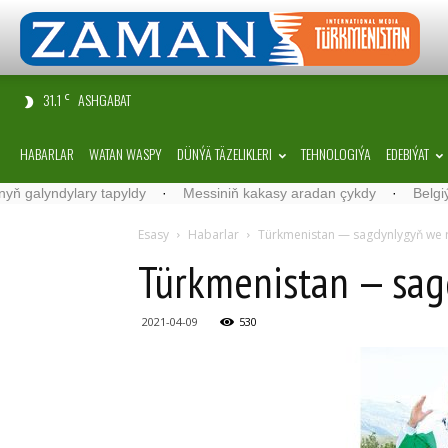
31.1
ASHGABAT
C
HABARLAR
WATAN WASPY
DÜNÝÄ TÄZELIKLERI
TEHNOLOGIÝA
EDEBIÝAT
y tapyldy
·
Messiniň kakasy aradan çykdy
·
Belgiýada kondision
Esasy
Habarlar
Türk­me­nis­tan — sag­dyn­ly­gyň we ru
Türk­me­nis­tan — sag­d
2021-04-09
530