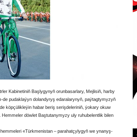
­ler Ka­bi­ne­ti­niň Baş­ly­gy­nyň orun­ba­sar­la­ry, Mej­li­siň, har­by
em-de pu­dak­la­ýyn do­lan­dy­ryş eda­ra­la­ry­nyň, paý­tag­ty­my­zyň
de köp­çü­lik­le­ýin ha­bar be­riş se­riş­de­le­ri­niň, ýo­ka­ry okuw
lar. Hem­me­ler döw­let Baştutanymyzy uly ru­hu­be­lent­lik bi­len
p, hem­me­le­ri «Türk­me­nis­tan – pa­ra­hat­çy­ly­gyň we yna­nyş­