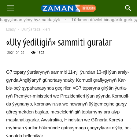
şlanan ylmy hyzmatdaşlyk
·
Türkmen döwlet binagärlik-gurluşyk ins
Esasy
Dünýä täzelikleri
«Uly ýediligiň» sam­mi­ti guralar
2021-01-29
1302
G7 to­pa­ry ýurt­la­ry­nyň sam­mi­ti 11-nji iýun­dan 13-nji iýun ara­ly­
gyn­da Ang­li­ýa­nyň gü­nor­ta­syn­da­ky Kor­nuoll graf­ly­gy­nyň Kar­
bis-beý şy­pa­ha­na­syn­da ge­çi­ri­ler. «G7 to­pa­ry­na gir­ýän ýurt­la­
ryň Prem­ýer-mi­nistr­le­ri we Pre­zi­dent­le­ri iýun aýyn­da Kor­nu­oll­
da ýyg­na­nyp, ko­ro­na­wi­ru­sa we ho­wa­nyň üýt­ge­me­gi­ne gar­şy
gö­reş­mek­den baş­lap, me­se­le­le­riň giň top­lu­my­ny ara alyp
mas­la­hat­la­şar­lar. Awst­ra­li­ýa, Hin­dis­tan we Gü­nor­ta Ko­re­ýa
myh­man ýurt­lar hök­mün­de gat­naş­ma­ga ça­gy­ryl­ýar» diý­lip, be­
ýa­nat­da bel­le­nil­ýär.