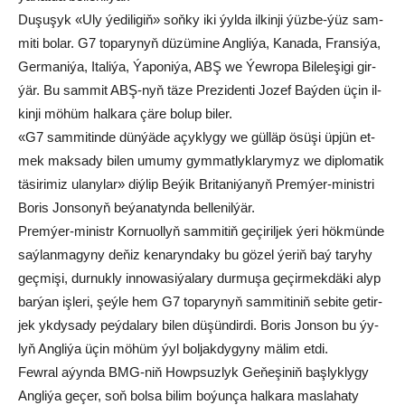
Du­şu­şyk «Uly ýe­di­li­giň» soň­ky iki ýyl­da il­kin­ji ýüz­be-ýüz sam­
mi­ti bo­lar. G7 to­pa­ry­nyň dü­zü­mi­ne Ang­li­ýa, Ka­na­da, Fran­si­ýa,
Ger­ma­ni­ýa, Ita­li­ýa, Ýa­po­ni­ýa, ABŞ we Ýew­ro­pa Bi­le­le­şi­gi gir­
ýär. Bu sam­mit ABŞ-nyň tä­ze Pre­zi­den­ti Jo­zef Baý­den üçin il­
kin­ji mö­hüm hal­ka­ra çä­re­ bo­lup bi­ler.
«G7 sam­mi­tin­de dün­ýä­de açyk­ly­gy we gül­läp ösü­şi üp­jün et­
mek mak­sa­dy bi­len umu­my gym­mat­lyk­la­ry­myz we dip­lo­ma­tik
tä­si­ri­miz ula­ny­lar» diý­lip Be­ýik Bri­ta­ni­ýa­nyň Prem­ýer-mi­nist­ri
Bo­ris Jon­so­nyň be­ýa­na­tyn­da bel­le­nil­ýär.
Prem­ýer-mi­nistr Kor­nu­ol­lyň sam­mi­tiň ge­çi­ril­jek ýe­ri hök­mün­de
saý­lan­ma­gy­ny de­ňiz ke­na­ryn­da­ky bu gö­zel ýe­riň baý ta­ry­hy
geç­mi­şi, dur­nuk­ly in­no­wa­si­ýa­la­ry dur­mu­şa ge­çir­mek­dä­ki alyp
bar­ýan iş­le­ri, şeý­le hem G7 to­pa­ry­nyň sam­mi­ti­niň se­bi­te ge­tir­
jek yk­dy­sa­dy peý­da­la­ry bi­len dü­şün­dir­di. Bo­ris Jon­son bu ýy­
lyň Ang­li­ýa üçin mö­hüm ýyl bol­jak­dy­gy­ny mä­lim et­di.
Few­ral aýyn­da BMG-niň Howp­suz­lyk Ge­ňe­şi­niň baş­lyk­ly­gy
Ang­li­ýa ge­çer, soň bol­sa bi­lim bo­ýun­ça hal­ka­ra mas­la­ha­ty