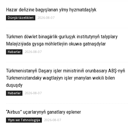
Hazar deňzine bagyşlanan ylmy hyzmatdaşlyk
2026-08-07
Dünýä täzelikleri
Türkmen döwlet binagärlik-gurluşyk institutynyň talyplary
Malaýziýada gysga möhletleýin okuwa gatnaşdylar
2026-08-07
Habarlar
Türkmenistanyň Daşary işler ministriniň orunbasary ABŞ-nyň
Türkmenistandaky wagtlaýyn işler ynanylan wekili bilen
duşuşdy
2026-08-07
Habarlar
“Airbus” uçarlarynyň ganatlary eplener
2026-08-07
Ylym we Tehnologiýa