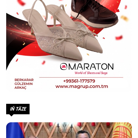
IŇ TÄZE