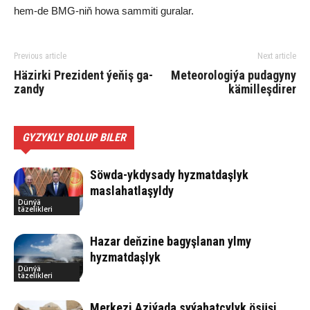
hem-de BMG-niň ho­wa sam­mi­ti gu­ra­lar.
Previous article
Next article
Hä­zir­ki Pre­zi­den­t ýe­ňiş ga­
Me­teo­ro­lo­gi­ýa pudagyny
zan­dy
kämilleşdirer
GYZYKLY BOLUP BILER
Söwda-ykdysady hyzmatdaşlyk
maslahatlaşyldy
Dünýä
täzelikleri
Hazar deňzine bagyşlanan ylmy
hyzmatdaşlyk
Dünýä
täzelikleri
Merkezi Aziýada syýahatçylyk ösüşi