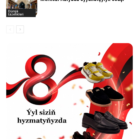
Dünýä
täzelikleri