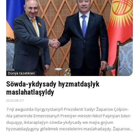
Dünýä täzelikleri
Söwda-ykdysady hyzmatdaşlyk
maslahatlaşyldy
2026-08-07
7-nji awgustda Gyrgyzystanyň Prezidenti Sadyr Žaparow Çolpon-
Ata şäherinde Ermenistanyň Premýer-ministri Nikol Paşinýan bilen
duşuşyp, ikitaraplaýyn söwda-ykdysady we maýa goýum
hyzmatdaşlygyny giňeltmek meselelerini maslahatlaşdy. Žaparow...