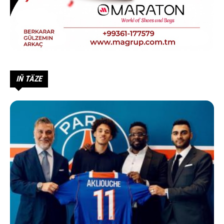
IŇ TÄZE