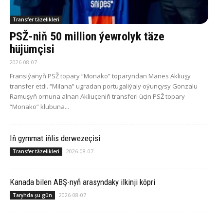
Transfer täzelikleri
PSŽ-niň 50 million ýewrolyk täze
hüjümçisi
2026-08-07
Fransiýanyň PSŽ topary “Monako” toparyndan Manes Akliuşy
transfer etdi. “Milana” ugradan portugaliýaly oýunçysy Gonzalu
Ramuşyň ornuna alnan Akliuçeniň transferi üçin PSŽ topary
“Monako” klubuna...
Iň gymmat iňlis derwezeçisi
2026-08-07
Transfer täzelikleri
Ka­na­da bilen ABŞ-nyň arasyndaky ilkinji köp­ri
2026-08-07
Taryhda şu gün