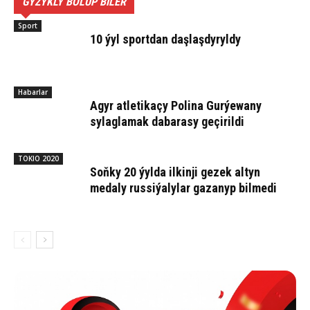
GYZYKLY BOLUP BILER
Sport
10 ýyl sportdan daşlaşdyryldy
Habarlar
Agyr atletikaçy Polina Gurýewany
sylaglamak dabarasy geçirildi
TOKIO 2020
Soňky 20 ýylda ilkinji gezek altyn
medaly russiýalylar gazanyp bilmedi