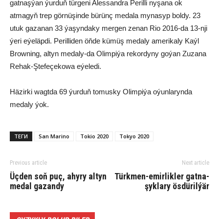
gatnaşýan ýurduň türgeni Alessandra Perilli nyşana ok
atmagyň trep görnüşinde bürünç medala mynasyp boldy. 23
utuk gazanan 33 ýaşyndaky mergen zenan Rio 2016-da 13-nji
ýeri eýeläpdi. Perilliden öňde kümüş medaly amerikaly Kaýl
Browning, altyn medaly-da Olimpiýa rekordyny goýan Zuzana
Rehak-Ştefeçekowa eýeledi.
Häzirki wagtda 69 ýurduň tomusky Olimpiýa oýunlarynda
medaly ýok.
ТЕГИ
San Marino
Tokio 2020
Tokyo 2020
Previous article
Next article
Üçden soň puç, ahyry altyn
Türk­men-emir­lik­ler gat­na­
medal gazandy
şyk­la­ry ös­dü­ril­ýär