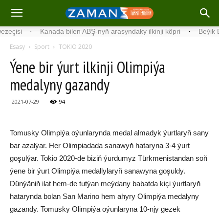
i
·
Ka­na­da bilen ABŞ-nyň arasyndaky ilkinji köp­ri
·
Beýik Britani
Esasy
Sport
TOKIO 2020
Ýene bir ýurt ilkinji Olimpiýa
medalyny gazandy
2021-07-29
94
Tomusky Olimpiýa oýunlarynda medal almadyk ýurtlaryň sany
bar azalýar. Her Olimpiadada sanawyň hataryna 3-4 ýurt
goşulýar. Tokio 2020-de biziň ýurdumyz Türkmenistandan soň
ýene bir ýurt Olimpiýa medallylaryň sanawyna goşuldy.
Dünýäniň ilat hem-de tutýan meýdany babatda kiçi ýurtlaryň
hatarynda bolan San Marino hem ahyry Olimpiýa medalyny
gazandy. Tomusky Olimpiýa oýunlaryna 10-njy gezek