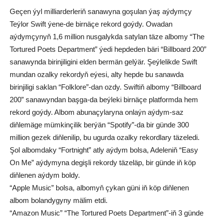
Geçen ýyl milliarderleriň sanawyna goşulan ýaş aýdymçy
Teýlor Swift ýene-de birnäçe rekord goýdy. Owadan
aýdymçynyň 1,6 million nusgalykda satylan täze albomy “The
Tortured Poets Department” ýedi hepdeden bäri “Billboard 200”
sanawynda birinjiligini elden bermän gelýär. Şeýlelikde Swift
mundan ozalky rekordyň eýesi, alty hepde bu sanawda
birinjiligi saklan “Folklore”-dan ozdy. Swiftiň albomy “Billboard
200” sanawyndan başga-da beýleki birnäçe platformda hem
rekord goýdy. Albom abunaçylaryna onlaýn aýdym-saz
diňlemäge mümkinçilik berýän “Spotify”-da bir günde 300
million gezek diňlenilip, bu ugurda ozalky rekordlary täzeledi.
Şol albomdaky “Fortnight” atly aýdym bolsa, Adeleniň “Easy
On Me” aýdymyna degişli rekordy täzeläp, bir günde iň köp
diňlenen aýdym boldy.
“Apple Music” bolsa, albomyň çykan güni iň köp diňlenen
albom bolandygyny mälim etdi.
“Amazon Music” “The Tortured Poets Department”-iň 3 günde