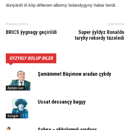
dünýäniň iň köp diňlenen albomy bolandygyny habar berdi.
Previous article
Next article
BRICS ýygnagy geçirildi
Super ýyldyz Ronaldo
taryhy rekordy täzeledi
GYZYKLY BOLUP BILER
Şamämmet Bäşimow aradan çykdy
Aýdym-saz
Ussat des­san­çy bag­şy
Sungat
Sahna – ykbalymyň syrdaşy