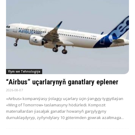
Ylym we Tehnologiýa
“Airbus” uçarlarynyň ganatlary eplener
2026-08-07
«Airbus» kompaniýasy ýolagçy uçarlary üçin ýangyjy tygşytlaýan
«Wing of Tomorrow» taslamasyny hödürledi. Kompozit
materiallardan ýasaljak ganatlar howanyň garşylygyny
durnuklaşdyryp, zyňyndylary 10 göterimden gowrak azaltmaga...