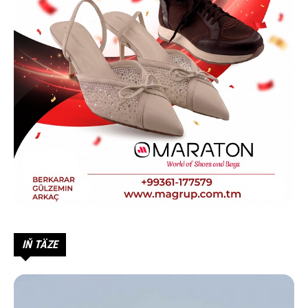
IŇ TÄZE