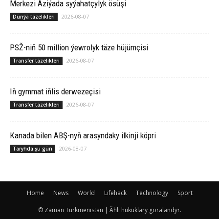
Merkezi Aziýada syýahatçylyk ösüşi
2026-08-07
Dünýä täzelikleri
PSŽ-niň 50 million ýewrolyk täze hüjümçisi
2026-08-07
Transfer täzelikleri
Iň gymmat iňlis derwezeçisi
2026-08-07
Transfer täzelikleri
Ka­na­da bilen ABŞ-nyň arasyndaky ilkinji köp­ri
2026-08-07
Taryhda şu gün
Home
News
World
Lifehack
Technology
Sport
© Zaman Türkmenistan | Ähli hukuklary goralandyr.