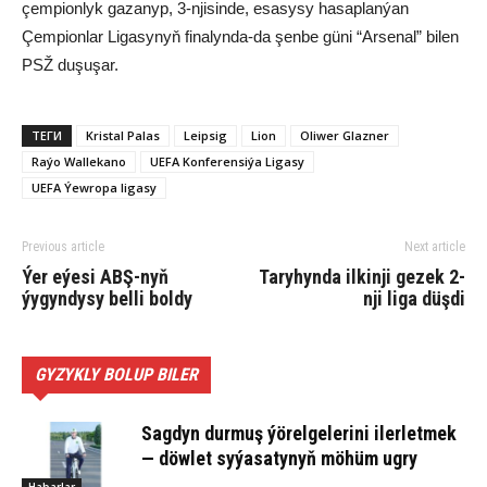
çempionlyk gazanyp, 3-njisinde, esasysy hasaplanýan
Çempionlar Ligasynyň finalynda-da şenbe güni “Arsenal” bilen
PSŽ duşuşar.
ТЕГИ
Kristal Palas
Leipsig
Lion
Oliwer Glazner
Raýo Wallekano
UEFA Konferensiýa Ligasy
UEFA Ýewropa ligasy
Previous article
Next article
Ýer eýesi ABŞ-nyň
Taryhynda ilkinji gezek 2-
ýygyndysy belli boldy
nji liga düşdi
GYZYKLY BOLUP BILER
Sagdyn durmuş ýörelgelerini ilerletmek
— döwlet syýasatynyň möhüm ugry
Habarlar