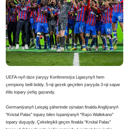
UEFA-nyň täze ýaryşy Konferensiýa Ligasynyň hem
çempiony belli boldy. 5-nji gezek geçirilen ýaryşda 3-nji sapar
iňlis topary ýeňiş gazandy.
Germaniýanyň Leispig şäherinde oýnalan finalda Angliýanyň
“Kristal Palas” topary bilen Ispaniýanyň “Raýo Wallekano”
topary duşuşdy. Çekeleşikli geçen finalda “Krsital Palas”