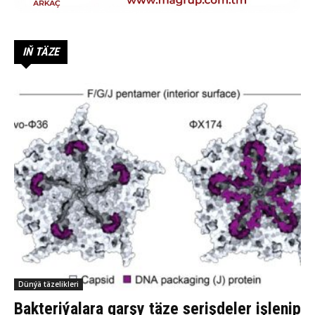
IŇ TÄZE
Dünýä täzelikleri
Bakteriýalara garşy täze serişdeler işlenip