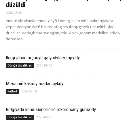
düzüldi
2026-08-08
Amerikaly alymlar emeli aňyň kömegi bilen diňe bakteriýalara
zeper ýetirýän işjeň bakteriofaglary ilkinji gezek üstünlikli işläp
düzdiler. Barlaghana synaglarynda «Evo» genom modelleri arkaly
döredilen...
Ikinji jahan urşunyň galyndylary tapyldy
2026-08-08
Dünýä täzelikleri
Messiniň kakasy aradan çykdy
2026-08-08
Futbol
Belgiýada kondisionerleriň rekord sany gurnaldy
2026-08-08
Dünýä täzelikleri