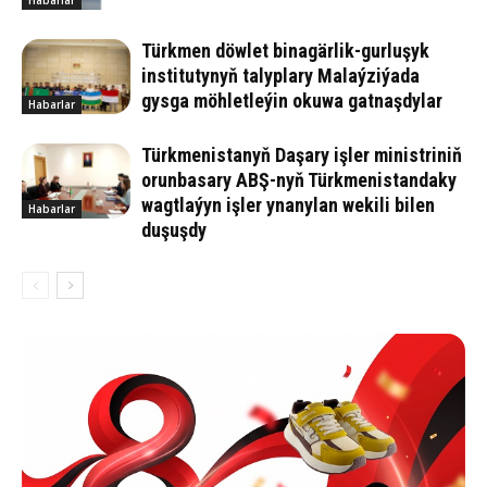
Türkmen döwlet binagärlik-gurluşyk
institutynyň talyplary Malaýziýada
gysga möhletleýin okuwa gatnaşdylar
Habarlar
Türkmenistanyň Daşary işler ministriniň
orunbasary ABŞ-nyň Türkmenistandaky
wagtlaýyn işler ynanylan wekili bilen
Habarlar
duşuşdy