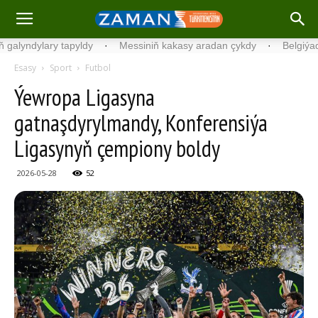
ary tapyldy
·
Messiniň kakasy aradan çykdy
·
Belgiýada kondisi
Esasy
Sport
Futbol
Ýewropa Ligasyna
gatnaşdyrylmandy, Konferensiýa
Ligasynyň çempiony boldy
2026-05-28
52