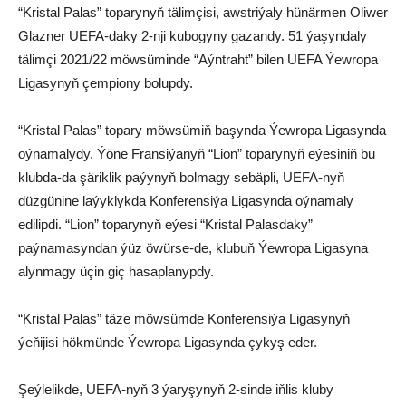
“Kristal Palas” toparynyň tälimçisi, awstriýaly hünärmen Oliwer
Glazner UEFA-daky 2-nji kubogyny gazandy. 51 ýaşyndaly
tälimçi 2021/22 möwsüminde “Aýntraht” bilen UEFA Ýewropa
Ligasynyň çempiony bolupdy.
“Kristal Palas” topary möwsümiň başynda Ýewropa Ligasynda
oýnamalydy. Ýöne Fransiýanyň “Lion” toparynyň eýesiniň bu
klubda-da şäriklik paýynyň bolmagy sebäpli, UEFA-nyň
düzgünine laýyklykda Konferensiýa Ligasynda oýnamaly
edilipdi. “Lion” toparynyň eýesi “Kristal Palasdaky”
paýnamasyndan ýüz öwürse-de, klubuň Ýewropa Ligasyna
alynmagy üçin giç hasaplanypdy.
“Kristal Palas” täze möwsümde Konferensiýa Ligasynyň
ýeňijisi hökmünde Ýewropa Ligasynda çykyş eder.
Şeýlelikde, UEFA-nyň 3 ýaryşynyň 2-sinde iňlis kluby