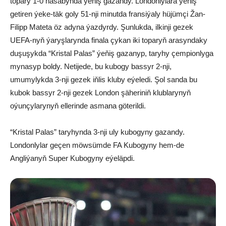
topary 1-0 hasabynda ýeňiş gazandy. Londonlylara ýeňiş
getiren ýeke-täk goly 51-nji minutda fransiýaly hüjümçi Žan-
Filipp Mateta öz adyna ýazdyrdy. Şunlukda, ilkinji gezek
UEFA-nyň ýaryşlarynda finala çykan iki toparyň arasyndaky
duşuşykda “Kristal Palas” ýeňiş gazanyp, taryhy çempionlyga
mynasyp boldy. Netijede, bu kubogy bassyr 2-nji,
umumylykda 3-nji gezek iňlis kluby eýeledi. Şol sanda bu
kubok bassyr 2-nji gezek London şäheriniň klublarynyň
oýunçylarynyň ellerinde asmana göterildi.
“Kristal Palas” taryhynda 3-nji uly kubogyny gazandy.
Londonlylar geçen möwsümde FA Kubogyny hem-de
Angliýanyň Super Kubogyny eýeläpdi.