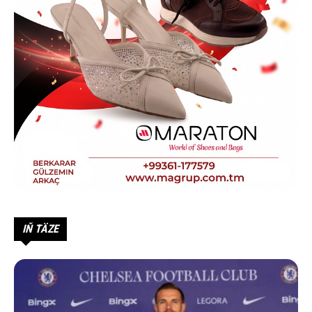
IŇ TÄZE