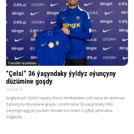
Transfer täzelikleri
“Çelsi” 36 ýaşyndaky ýyldyz oýunçyny
düzümine goşdy
2026-08-05
Angliýanyň “Çelsi” topary Denni Welbekden soň ýene bir weteran
futbolçyny düzümine goşdy. Londonlylar 36 ýaşyndaky iňlis
ýarymgoragçysy Jordan Henderson bilen 2 ýyllyk şertnama
baglaşdy....