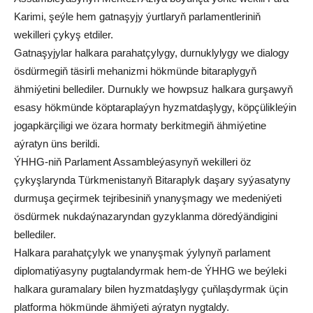
Karimi, şeýle hem gatnaşyjy ýurtlaryň parlamentleriniň
wekilleri çykyş etdiler.
Gatnaşyjylar halkara parahatçylygy, durnuklylygy we dialogy
ösdürmegiň täsirli mehanizmi hökmünde bitaraplygyň
ähmiýetini bellediler. Durnukly we howpsuz halkara gurşawyň
esasy hökmünde köptaraplaýyn hyzmatdaşlygy, köpçülikleýin
jogapkärçiligi we özara hormaty berkitmegiň ähmiýetine
aýratyn üns berildi.
ÝHHG-niň Parlament Assambleýasynyň wekilleri öz
çykyşlarynda Türkmenistanyň Bitaraplyk daşary syýasatyny
durmuşa geçirmek tejribesiniň ynanyşmagy we medeniýeti
ösdürmek nukdaýnazaryndan gyzyklanma döredýändigini
bellediler.
Halkara parahatçylyk we ynanyşmak ýylynyň parlament
diplomatiýasyny pugtalandyrmak hem-de ÝHHG we beýleki
halkara guramalary bilen hyzmatdaşlygy çuňlaşdyrmak üçin
platforma hökmünde ähmiýeti aýratyn nygtaldy.