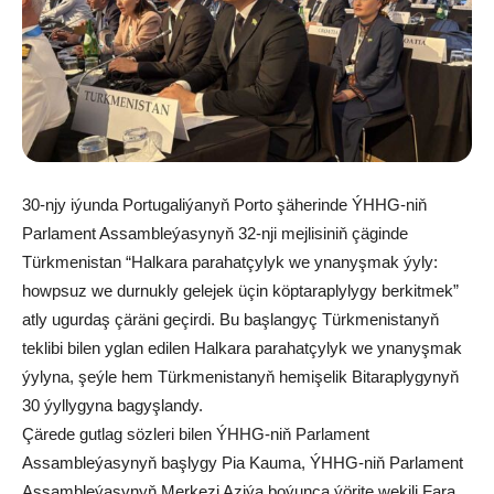
30-njy iýunda Portugaliýanyň Porto şäherinde ÝHHG-niň
Parlament Assambleýasynyň 32-nji mejlisiniň çäginde
Türkmenistan “Halkara parahatçylyk we ynanyşmak ýyly:
howpsuz we durnukly gelejek üçin köptaraplylygy berkitmek”
atly ugurdaş çäräni geçirdi. Bu başlangyç Türkmenistanyň
teklibi bilen yglan edilen Halkara parahatçylyk we ynanyşmak
ýylyna, şeýle hem Türkmenistanyň hemişelik Bitaraplygynyň
30 ýyllygyna bagyşlandy.
Çärede gutlag sözleri bilen ÝHHG-niň Parlament
Assambleýasynyň başlygy Pia Kauma, ÝHHG-niň Parlament
Assambleýasynyň Merkezi Aziýa boýunça ýörite wekili Fara