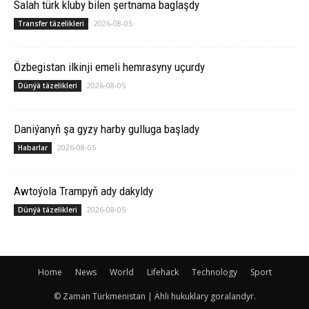
Salah türk kluby bilen şertnama baglaşdy
2026-08-05
Transfer täzelikleri
Özbegistan ilkinji emeli hemrasyny uçurdy
2026-08-05
Dünýä täzelikleri
Daniýanyň şa gyzy harby gulluga başlady
2026-08-05
Habarlar
Awtoýola Trampyň ady dakyldy
2026-08-05
Dünýä täzelikleri
Home
News
World
Lifehack
Technology
Sport
© Zaman Türkmenistan | Ähli hukuklary goralandyr.