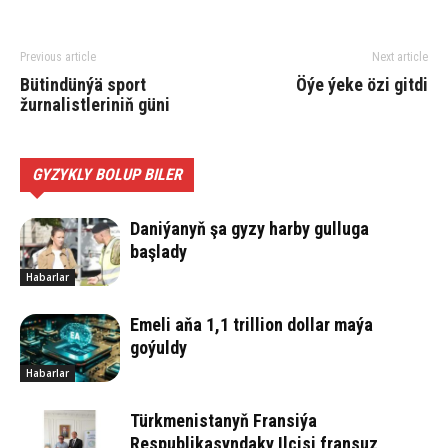
Previous article
Next article
Bütindünýä sport
Öýe ýeke özi gitdi
žurnalistleriniň güni
GYZYKLY BOLUP BILER
Daniýanyň şa gyzy harby gulluga
başlady
Habarlar
Emeli aňa 1,1 trillion dollar maýa
goýuldy
Habarlar
Türkmenistanyň Fransiýa
Respublikasyndaky Ilçisi fransuz