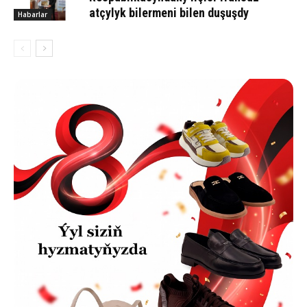
atçylyk bilermeni bilen duşuşdy
Habarlar