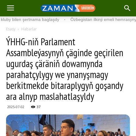
 bilen şertnama baglaşdy
·
Özbegistan ilkinji emeli hemrasyny uçurd
Esasy
Habarlar
ÝHHG-niň Parlament
Assambleýasynyň çäginde geçirilen
ugurdaş çäräniň dowamynda
parahatçylygy we ynanyşmagy
berkitmekde bitaraplygyň goşandy
ara alnyp maslahatlaşyldy
2025-07-02
37