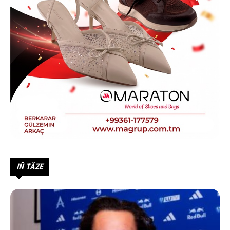
IŇ TÄZE