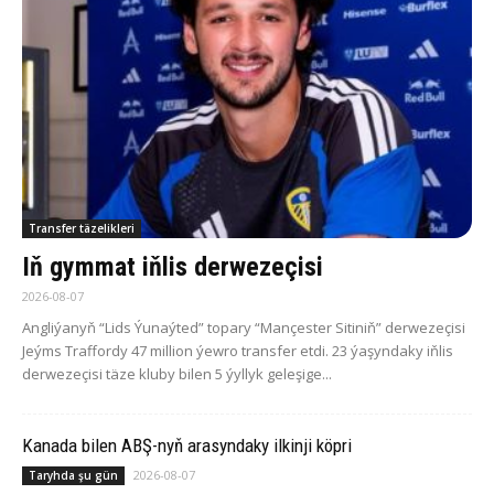
Transfer täzelikleri
Iň gymmat iňlis derwezeçisi
2026-08-07
Angliýanyň “Lids Ýunaýted” topary “Mançester Sitiniň” derwezeçisi
Jeýms Traffordy 47 million ýewro transfer etdi. 23 ýaşyndaky iňlis
derwezeçisi täze kluby bilen 5 ýyllyk geleşige...
Ka­na­da bilen ABŞ-nyň arasyndaky ilkinji köp­ri
2026-08-07
Taryhda şu gün