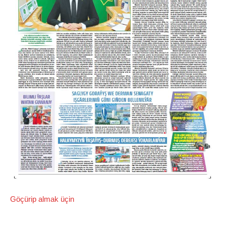
Göçürip almak üçin