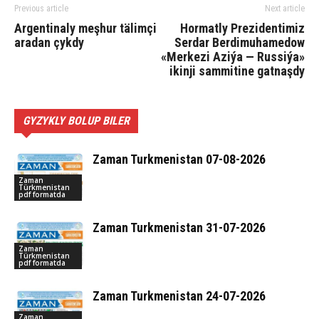
Previous article
Next article
Argentinaly meşhur tälimçi
Hormatly Prezidentimiz
aradan çykdy
Serdar Berdimuhamedow
«Merkezi Aziýa — Russiýa»
ikinji sammitine gatnaşdy
GYZYKLY BOLUP BILER
Zaman Turkmenistan 07-08-2026
Zaman
Türkmenistan
pdf formatda
Zaman Turkmenistan 31-07-2026
Zaman
Türkmenistan
pdf formatda
Zaman Turkmenistan 24-07-2026
Zaman