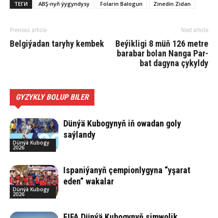
ТЕГИ
ABŞ-nyň ýygyndysy
Folarin Balogun
Zinedin Zidan
Previous article
Next article
Belgiýadan taryhy kembek
Be­ýik­li­gi 8 müň 126 met­re
ba­ra­bar bo­lan Nan­ga Par­
bat da­gy­na çykyldy
GYZYKLY BOLUP BILER
Dünýä Kubogynyň iň owadan goly
saýlandy
Dünýä Kubogy
2026
Ispaniýanyň çempionlygyna “yşarat
eden” wakalar
Dünýä Kubogy
2026
FIFA Dünýä Kubogynyň simwolik