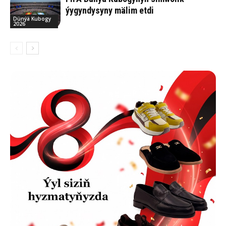
ýygyndysyny mälim etdi
Dünýä Kubogy
2026