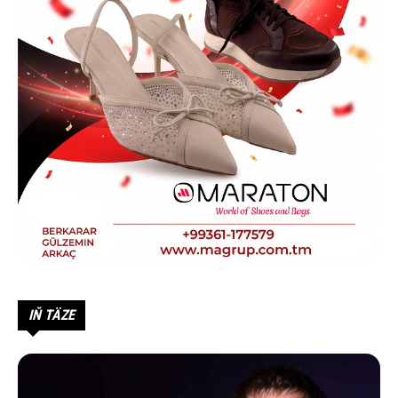
IŇ TÄZE