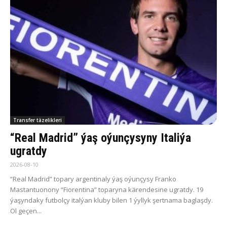
Transfer täzelikleri
“Real Madrid” ýaş oýunçysyny Italiýa
ugratdy
2026-08-10
“Real Madrid” topary argentinaly ýaş oýunçysy Franko
Mastantuonony “Fiorentina” toparyna kärendesine ugratdy. 19
ýaşyndaky futbolçy italýan kluby bilen 1 ýyllyk şertnama baglaşdy.
Ol geçen...