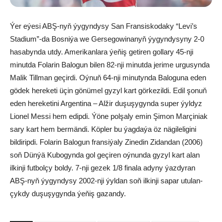
Ýer eýesi ABŞ-nyň ýygyndysy San Fransiskodaky “Levi’s
Stadium”-da Bosniýa we Gersegowinanyň ýygyndysyny 2-0
hasabynda utdy. Amerikanlara ýeňiş getiren gollary 45-nji
minutda Folarin Balogun bilen 82-nji minutda jerime urgusynda
Malik Tillman geçirdi. Oýnuň 64-nji minutynda Baloguna eden
gödek hereketi üçin gönümel gyzyl kart görkezildi. Edil şonuň
eden hereketini Argentina – Alžir duşuşygynda super ýyldyz
Lionel Messi hem edipdi. Ýöne polşaly emin Şimon Marçiniak
sary kart hem bermändi. Köpler bu ýagdaýa öz nägileligini
bildiripdi. Folarin Balogun fransiýaly Zinedin Zidandan (2006)
soň Dünýä Kubogynda gol geçiren oýnunda gyzyl kart alan
ilkinji futbolçy boldy. 7-nji gezek 1/8 finala adyny ýazdyran
ABŞ-nyň ýygyndysy 2002-nji ýyldan soň ilkinji sapar utulan-
çykdy duşuşygynda ýeňiş gazandy.