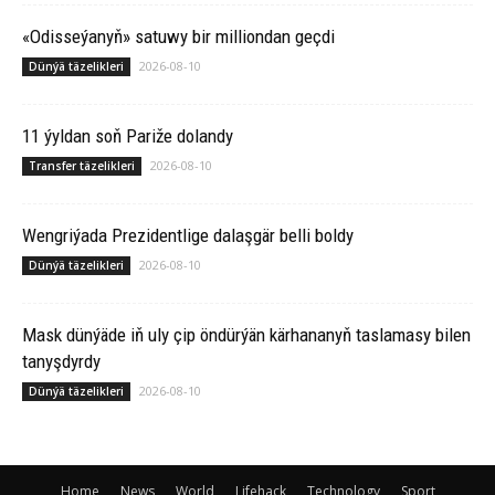
«Odisseýanyň» satuwy bir milliondan geçdi
2026-08-10
Dünýä täzelikleri
11 ýyldan soň Pariže dolandy
2026-08-10
Transfer täzelikleri
Wengriýada Prezidentlige dalaşgär belli boldy
2026-08-10
Dünýä täzelikleri
Mask dünýäde iň uly çip öndürýän kärhananyň taslamasy bilen
tanyşdyrdy
2026-08-10
Dünýä täzelikleri
Home
News
World
Lifehack
Technology
Sport