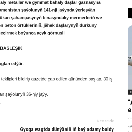
ly metallar we gymmat bahaly daşlar gaznasyna
rkmenistan şaýolunyň 141-nji jaýynda ýerleşýän
-dükan şahamçasynyň binasyndaky mermerleriň we
n beton örtükleriniň, jähek daşlarynyň durkuny
 geçirmek boýunça açyk görnüşli
BÄSLEŞIK
yglan edýär.
teklipleri bildiriş gazetde çap edilen gününden başlap, 30 iş
Y
an şaýolunyň 36-njy jaýy.
“
.
e
20
Next article
«A
Gysga wagtda dünýäniň iň baý adamy boldy