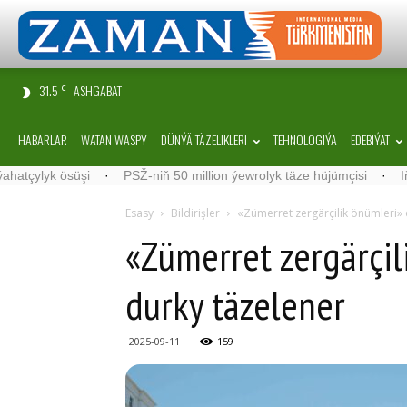
31.5
ASHGABAT
C
HABARLAR
WATAN WASPY
DÜNÝÄ TÄZELIKLERI
TEHNOLOGIÝA
EDEBIÝAT
 ösüşi
·
PSŽ-niň 50 million ýewrolyk täze hüjümçisi
·
Iň gymmat 
Esasy
Bildirişler
«Zümerret zergärçilik önümleri»
«Zümerret zergärçi
durky täzelener
2025-09-11
159