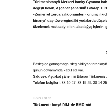
Türkmenistanyň Merkezi banky Gymmat baha
degişli bolan, Aşgabat şäheriniň Bitarap Tü
«Zümerret zergärçilik önümleri» önümçilik
binanyň daş-töweregindäki ýodalarda düşele
täzelemek maksady bilen, abatlaýyş işlerini
Bäsleşige gatnaşmaga isleg bildirýän taraplaryň 
günüň dowamynda kabul edilýär.
Salgysy:
Aşgabat şäheriniň Bitarap Türkmenist
Telefon belgileri:
38-10-27, 38-15-25, 38-14-25
Previous article
Türkmenistanyň DIM-de BMG-niň