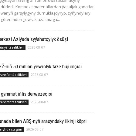
gşytlaýan «Wing of Tomorrow» taslamasyny
dürledi. Kompozit materiallardan ýasaljak ganatlar
wanyň garşylygyny durnuklaşdyryp, zyňyndylary
 göterimden gowrak azaltmaga...
rkezi Aziýada syýahatçylyk ösüşi
2026-08-07
ünýä täzelikleri
Ž-niň 50 million ýewrolyk täze hüjümçisi
2026-08-07
ransfer täzelikleri
 gymmat iňlis derwezeçisi
2026-08-07
ransfer täzelikleri
­na­da bilen ABŞ-nyň arasyndaky ilkinji köp­ri
2026-08-07
aryhda şu gün