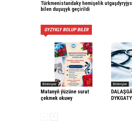
Türkmenistandaky hemişelik utgaşdyryjy
bilen duşuşyk geçirildi
GYZYKLY BOLUP BILER
Bildirişler
Bildirişler
Matanyň ýüzüne surat
DALAŞGÄ
çekmek okuwy
DYKGAT