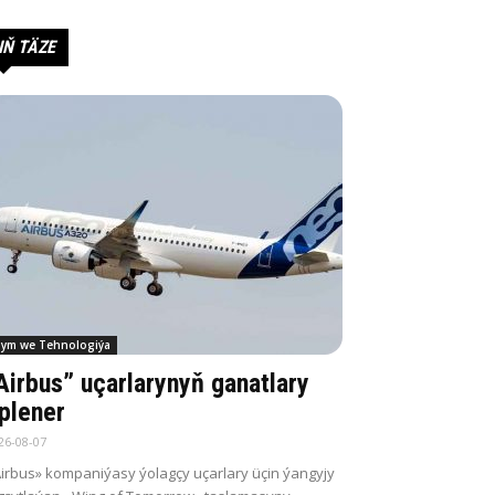
IŇ TÄZE
lym we Tehnologiýa
Airbus” uçarlarynyň ganatlary
plener
26-08-07
irbus» kompaniýasy ýolagçy uçarlary üçin ýangyjy