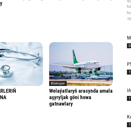
ty
sy
hö
ho
10
Me
D
PS
T
Bildirişler
Iň
RLERIŇ
Welaýatlaryň arasynda amala
YNA
aşyryljak göni howa
T
gatnawlary
Ka
T