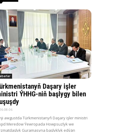
abarlar
ürkmenistanyň Daşary işler
inistri ÝHHG-niň başlygy bilen
uşuşdy
26-08-06
nji awgustda Türkmenistanyň Daşary işler ministri
aşid Meredow Ýewropada Howpsuzlyk we
zmatdaşlyk Guramasyna başlyklyk edýän