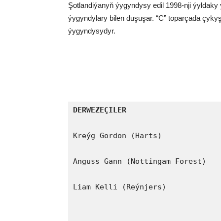
Şotlandiýanyň ýygyndysy edil 1998-nji ýyldak
ýygyndylary bilen duşuşar. “C” toparçada çykyş e
ýygyndysydyr.
DERWEZEÇILER
Kreýg Gordon (Harts)

Anguss Gann (Nottingam Forest)

Liam Kelli (Reýnjers)
