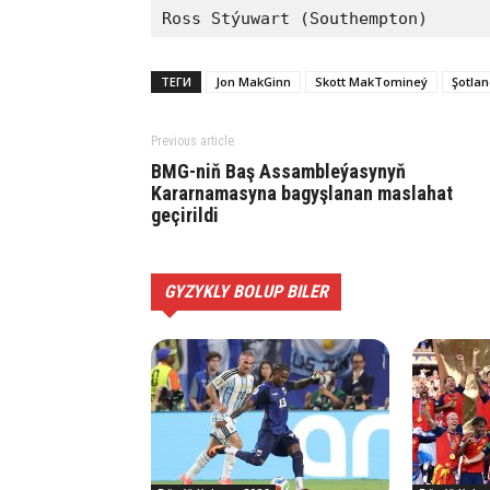
Ross Stýuwart (Southempton)
ТЕГИ
Jon MakGinn
Skott MakTomineý
Şotla
Previous article
BMG-niň Baş Assambleýasynyň
Kararnamasyna bagyşlanan maslahat
geçirildi
GYZYKLY BOLUP BILER