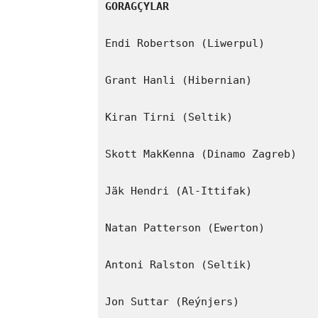
GORAGÇYLAR
Endi Robertson (Liwerpul)

Grant Hanli (Hibernian)

Kiran Tirni (Seltik)

Skott MakKenna (Dinamo Zagreb)

Jäk Hendri (Al-Ittifak)

Natan Patterson (Ewerton)

Antoni Ralston (Seltik)

Jon Suttar (Reýnjers)
