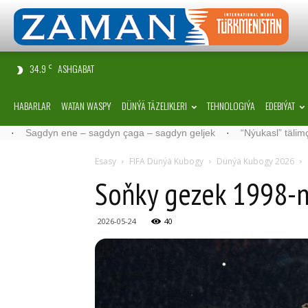
34.9
ASHGABAT
C
HABARLAR
WATAN WASPY
DÜNÝÄ TÄZELIKLERI
TEHNOLOGIÝA
EDEBIÝAT
ene – sagdyn çaga – sagdyn geljek
·
“Nýukasl” tälimçisini täzeledi
Esasy
FIFA Dünýä Kubogy
Dünýä Kubogy 2026
Soňky gezek 1998-nj
2026-05-24
40