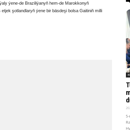
y ýaly ýene-de Braziliýanyň hem-de Marokkonyň
tjek şotlandlaryň ýene bir bäsdeşi bolsa Gaitiniň milli
H
T
m
d
20
5-
R
Hy