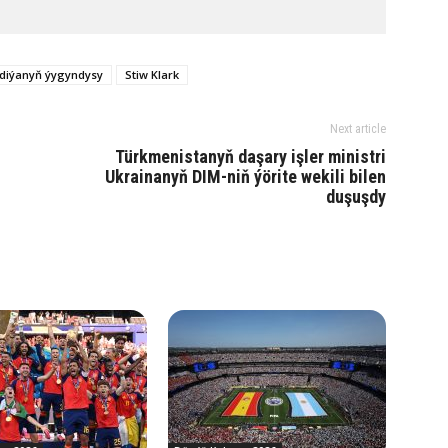
ndiýanyň ýygyndysy
Stiw Klark
Next article
Türkmenistanyň daşary işler ministri
Ukrainanyň DIM-niň ýörite wekili bilen
duşuşdy