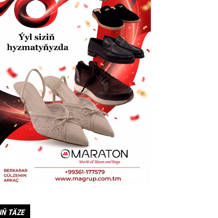
IŇ TÄZE