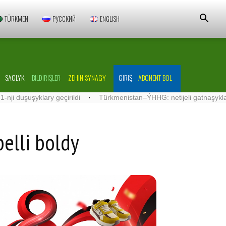
TÜRKMEN
РУССКИЙ
ENGLISH
SAGLYK
BILDIRIŞLER
ZEHIN SYNAGY
GIRIŞ
ABONENT BOL
y geçirildi
·
Türkmenistan–ÝHHG: netijeli gatnaşyklar ösdürilýär
elli boldy