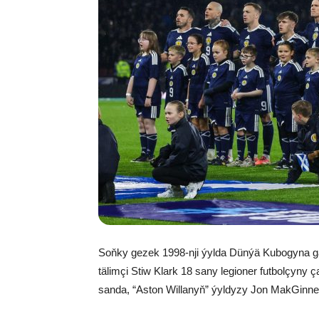
Soňky gezek 1998-nji ýylda Dünýä Kubogyna ga
tälimçi Stiw Klark 18 sany legioner futbolçyny
sanda, “Aston Willanyň” ýyldyzy Jon MakGinne 