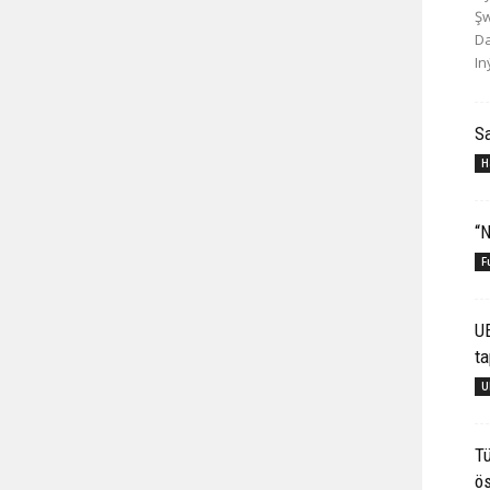
Şw
Da
In
S
H
“N
F
U
ta
U
Tü
ös