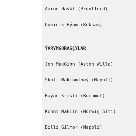
Aaron Haýki (Brentford)

Dominik Hýam (Reksam)

ÝARYMGORAGÇYLAR
Jon MakGinn (Aston Willa)

Skott MakTomineý (Napoli)

Raýan Kristi (Bornmut)

Kenni MakLin (Norwiç Siti)

Billi Gilmor (Napoli)
