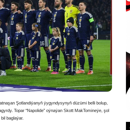
tnaşan Şotlandiýanyň ýygyndysynyň düzümi belli bolup,
 çagyrdy. Topar “Napolide” oýnaýan Skott MakTomineýe, şol
bil baglaýar.