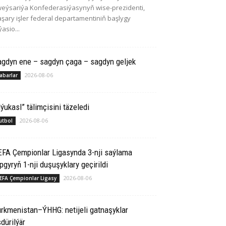
eýsariýa Konfederasiýasynyň wise-prezidenti,
şary işler federal departamentiniň başlygy
ýasio...
agdyn ene – sagdyn çaga – sagdyn geljek
2026-08-06
abarlar
ýukasl” tälimçisini täzeledi
2026-08-06
utbol
EFA Çempionlar Ligasynda 3-nji saýlama
pgyryň 1-nji duşuşyklary geçirildi
2026-08-06
EFA Çempionlar Ligasy
rkmenistan–ÝHHG: netijeli gatnaşyklar
dürilýär