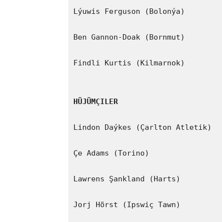
Lýuwis Ferguson (Bolonýa)

Ben Gannon-Doak (Bornmut)

Findli Kurtis (Kilmarnok)

HÜJÜMÇILER
Lindon Daýkes (Çarlton Atletik)

Çe Adams (Torino)

Lawrens Şankland (Harts)

Jorj Hörst (Ipswiç Tawn)
