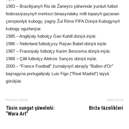
1983 – Braziliýanyň Rio de Žaneýro şäherinde ýurduň futbol
federasiýasynyň merkezi binasyndaky milli toparyň gazanan
çempionlyk kubogy, ýagny Žul Rime FIFA Dünýä Kubogynyň
kubogy ogurlanýar.
1985 – Angliýaly futbolçy Gari Kahill dünýä inýär.
1986 – Niderland futbolçysy Raýan Babel dünýä inýär.
1987 – Fransiýaly futbolçy Karim Benzema dünýä inýär.
1988 – Çilili futbolçy Aleksis Sançes dünýä inýär.
2000 – “France Football” žurnalynyň abraýly “Ballon d’Or”
baýragyna portugaliýaly Luis Figo (“Real Madrid”) laýyk
görülýär.
Previous article
Next article
Täsin sungat şüweleňi:
Birža täzelikleri
“Wara Art”