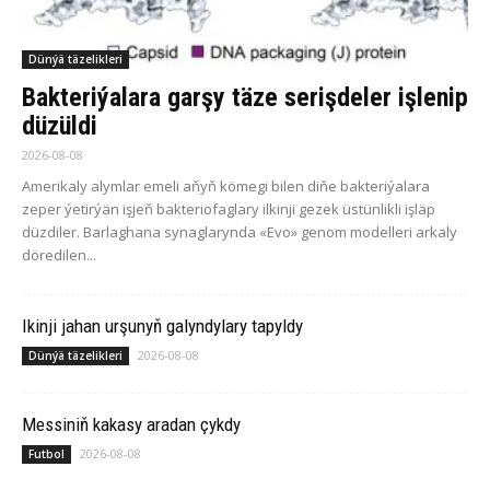
Dünýä täzelikleri
Bakteriýalara garşy täze serişdeler işlenip
düzüldi
2026-08-08
Amerikaly alymlar emeli aňyň kömegi bilen diňe bakteriýalara
zeper ýetirýän işjeň bakteriofaglary ilkinji gezek üstünlikli işläp
düzdiler. Barlaghana synaglarynda «Evo» genom modelleri arkaly
döredilen...
Ikinji jahan urşunyň galyndylary tapyldy
2026-08-08
Dünýä täzelikleri
Messiniň kakasy aradan çykdy
2026-08-08
Futbol