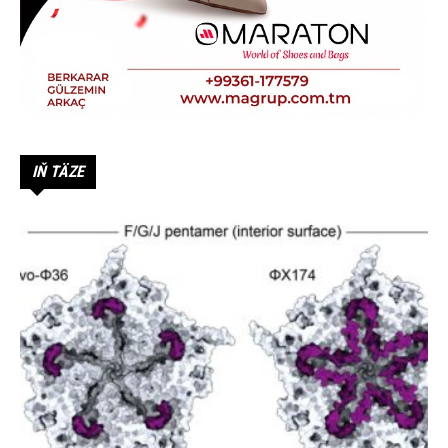
IŇ TÄZE