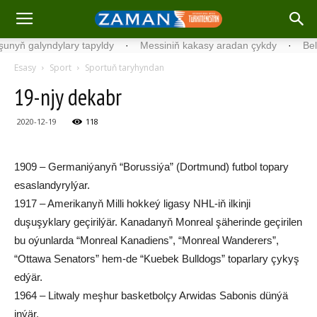
ň galyndylary tapyldy
·
Messiniň kakasy aradan çykdy
·
Belgiýad
Esasy
Sport
Sportuň taryhyndan
19-njy dekabr
2020-12-19
118
1909 – Germaniýanyň “Borussiýa” (Dortmund) futbol topary
esaslandyrylýar.
1917 – Amerikanyň Milli hokkeý ligasy NHL-iň ilkinji
duşuşyklary geçirilýär. Kanadanyň Monreal şäherinde geçirilen
bu oýunlarda “Monreal Kanadiens”, “Monreal Wanderers”,
“Ottawa Senators” hem-de “Kuebek Bulldogs” toparlary çykyş
edýär.
1964 – Litwaly meşhur basketbolçy Arwidas Sabonis dünýä
inýär.