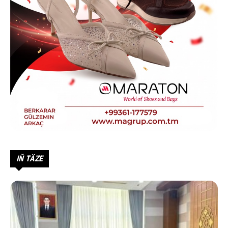
IŇ TÄZE