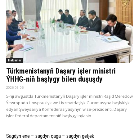
Habarlar
Türkmenistanyň Daşary işler ministri
ÝHHG-niň başlygy bilen duşuşdy
2026-08-06
5-nji awgustda Türkmenistanyň Daşary işler ministri Raşid Meredow
Ýewropada Howpsuzlyk we Hyzmatdaşlyk Guramasyna başlyklyk
edýän Şweýsariýa Konfederasiýasynyň wise-prezidenti, Daşary
işler federal departamentiniň başlygy Inýasio...
Sagdyn ene – sagdyn çaga – sagdyn geljek