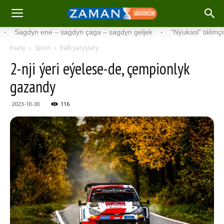
gdyn ene – sagdyn çaga – sagdyn geljek
·
“Nýukasl” tälimçisini täz
Esasy
Sport
Ralli ýaryşlary
2-nji ýeri eýelese-de, çempionlyk
gazandy
2023-10-30
116