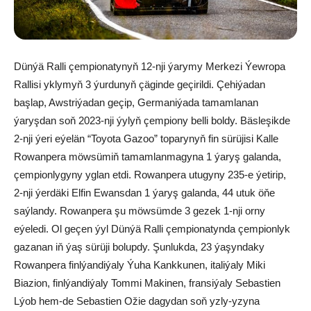
Dünýä Ralli çempionatynyň 12-nji ýarymy Merkezi Ýewropa
Rallisi yklymyň 3 ýurdunyň çäginde geçirildi. Çehiýadan
başlap, Awstriýadan geçip, Germaniýada tamamlanan
ýaryşdan soň 2023-nji ýylyň çempiony belli boldy. Bäsleşikde
2-nji ýeri eýelän “Toyota Gazoo” toparynyň fin sürüjisi Kalle
Rowanpera möwsümiň tamamlanmagyna 1 ýaryş galanda,
çempionlygyny yglan etdi. Rowanpera utugyny 235-e ýetirip,
2-nji ýerdäki Elfin Ewansdan 1 ýaryş galanda, 44 utuk öňe
saýlandy. Rowanpera şu möwsümde 3 gezek 1-nji orny
eýeledi. Ol geçen ýyl Dünýä Ralli çempionatynda çempionlyk
gazanan iň ýaş sürüji bolupdy. Şunlukda, 23 ýaşyndaky
Rowanpera finlýandiýaly Ýuha Kankkunen, italiýaly Miki
Biazion, finlýandiýaly Tommi Makinen, fransiýaly Sebastien
Lýob hem-de Sebastien Ožie dagydan soň yzly-yzyna