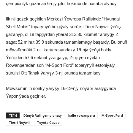
çempionlyk gazanan 6-njy pilot hökmünde hasaba alyndy.
Ilkinji gezek geçirilen Merkezi Ýewropa Rallisinde “Hyundai
Shell Mobis” toparynyň belgiýaly sürüjisi Tierri Noýwill ýeňiş
gazanyp, ol 18 tapgyrdan ybarat 312,80 kilometr aralygy 2
sagat 52 minut 39,9 sekuntda tamamlamagy başardy. Bu onuň
möwsümdäki 2-nji, karýerasyndaky 19-njy ýeňşi boldy.
Ýeňijiden 57,6 sekunt yza galyp, 2-nji ýeri eýelän
Rowanperadan soň “M-Sport Ford” toparynyň estoniýaly
sürüjisi Ott Tanak ýaryşy 3-nji orunda tamamlady.
Möwsümiň iň soňky ýaryşy 16-19-njy noýabr aralygynda
Ýaponiýada geçiriler.
ТЕГИ
Dünýä Ralli çempionaty
kalle rowanpera
M-Sport Ford
Tierri Noýwill
Toyota Gazoo