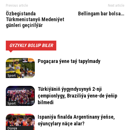
Previous article
Next article
Özbegistanda
Bellingam bar bolsa…
Türkmenistanyň Medeniýet
günleri geçirilýär
GYZYKLY BOLUP BILER
Pogaçara ýene taý tapylmady
Sport
Türkiýäniň ýygyndysynyň 2-nji
çempionlygy, Braziliýa ýene-de ýeňip
bilmedi
Sport
Ispaniýa finalda Argentinany ýeňse,
oýunçylary näçe alar?
Dünýä