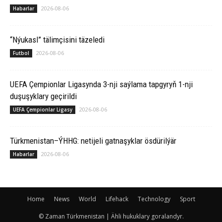
2026-08-06
Habarlar
“Nýukasl” tälimçisini täzeledi
2026-08-06
Futbol
UEFA Çempionlar Ligasynda 3-nji saýlama tapgyryň 1-nji
duşuşyklary geçirildi
2026-08-06
UEFA Çempionlar Ligasy
Türkmenistan–ÝHHG: netijeli gatnaşyklar ösdürilýär
2026-08-06
Habarlar
Home
News
World
Lifehack
Technology
Sport
© Zaman Türkmenistan | Ähli hukuklary goralandyr.