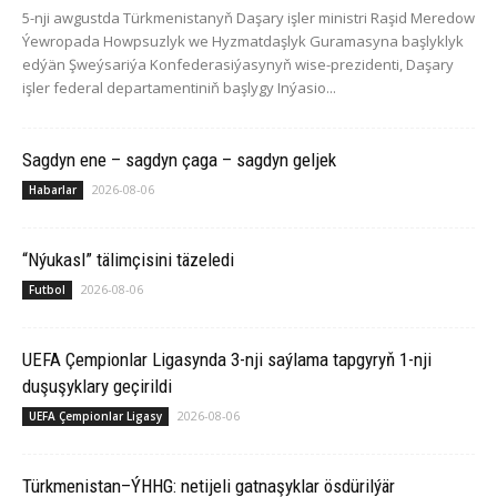
5-nji awgustda Türkmenistanyň Daşary işler ministri Raşid Meredow
Ýewropada Howpsuzlyk we Hyzmatdaşlyk Guramasyna başlyklyk
edýän Şweýsariýa Konfederasiýasynyň wise-prezidenti, Daşary
işler federal departamentiniň başlygy Inýasio...
Sagdyn ene – sagdyn çaga – sagdyn geljek
2026-08-06
Habarlar
“Nýukasl” tälimçisini täzeledi
2026-08-06
Futbol
UEFA Çempionlar Ligasynda 3-nji saýlama tapgyryň 1-nji
duşuşyklary geçirildi
2026-08-06
UEFA Çempionlar Ligasy
Türkmenistan–ÝHHG: netijeli gatnaşyklar ösdürilýär