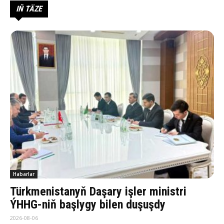
IŇ TÄZE
Habarlar
Türkmenistanyň Daşary işler ministri
ÝHHG-niň başlygy bilen duşuşdy
2026-08-06