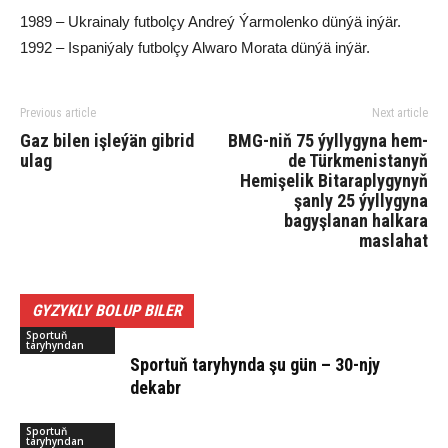
1989 – Ukrainaly futbolçy Andreý Ýarmolenko dünýä inýär.
1992 – Ispaniýaly futbolçy Alwaro Morata dünýä inýär.
Previous article
Next article
Gaz bilen işleýän gibrid
BMG-niň 75 ýyllygyna hem-
ulag
de Türkmenistanyň
Hemişelik Bitaraplygynyň
şanly 25 ýyllygyna
bagyşlanan halkara
maslahat
GYZYKLY BOLUP BILER
Sportuň
taryhyndan
Sportuň taryhynda şu gün – 30-njy
dekabr
Sportuň
taryhyndan