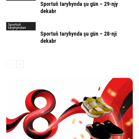
Sportuň taryhynda şu gün – 29-njy
dekabr
Sportuň
taryhyndan
Sportuň taryhynda şu gün – 28-nji
dekabr