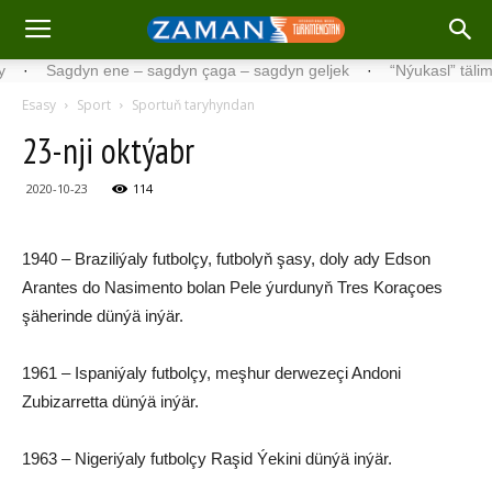
Sagdyn ene – sagdyn çaga – sagdyn geljek
·
“Nýukasl” tälimçisini
Esasy
Sport
Sportuň taryhyndan
23-nji oktýabr
2020-10-23
114
1940 – Braziliýaly futbolçy, futbolyň şasy, doly ady Edson
Arantes do Nasimento bolan Pele ýurdunyň Tres Koraçoes
şäherinde dünýä inýär.
1961 – Ispaniýaly futbolçy, meşhur derwezeçi Andoni
Zubizarretta dünýä inýär.
1963 – Nigeriýaly futbolçy Raşid Ýekini dünýä inýär.