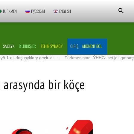
TÜRKMEN
РУССКИЙ
ENGLISH
SAGLYK
BILDIRIŞLER
ZEHIN SYNAGY
GIRIŞ
ABONENT BOL
lary geçirildi
·
Türkmenistan–ÝHHG: netijeli gatnaşyklar ösdürilýä
ň arasynda bir köçe