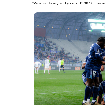
“Pariž FK” topary soňky sapar 1978/79 möwsüm