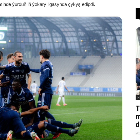
inde ýurduň iň ýokary ligasynda çykyş edipdi.
H
T
m
d
20