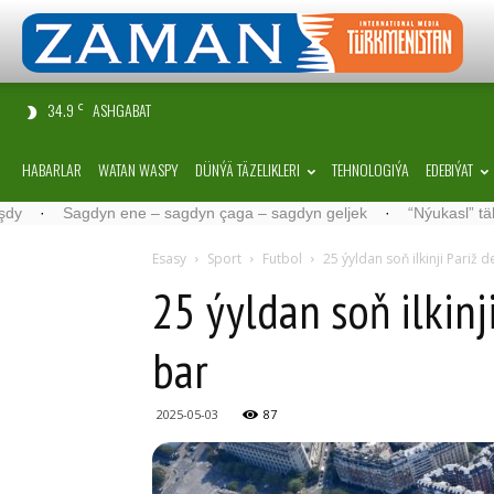
34.9
ASHGABAT
C
HABARLAR
WATAN WASPY
DÜNÝÄ TÄZELIKLERI
TEHNOLOGIÝA
EDEBIÝAT
n ene – sagdyn çaga – sagdyn geljek
·
“Nýukasl” tälimçisini täzele
Esasy
Sport
Futbol
25 ýyldan soň ilkinji Pariž 
25 ýyldan soň ilkinj
bar
2025-05-03
87