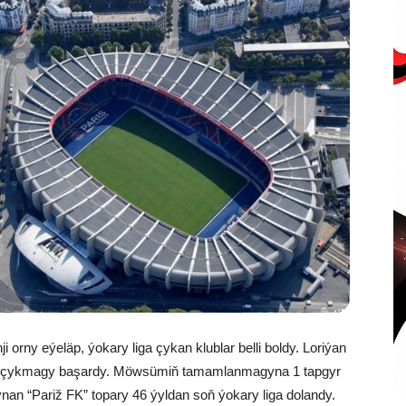
ji orny eýeläp, ýokary liga çykan klublar belli boldy. Loriýan
”-e çykmagy başardy. Möwsümiň tamamlanmagyna 1 tapgyr
ýnan “Pariž FK” topary 46 ýyldan soň ýokary liga dolandy.