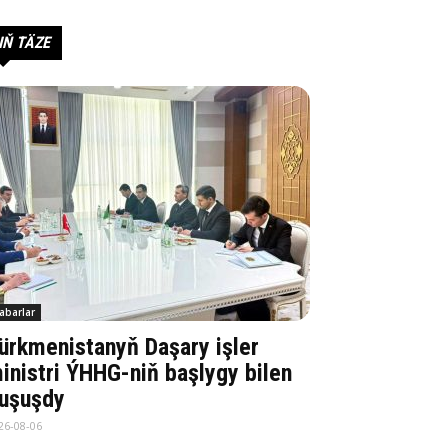
IŇ TÄZE
abarlar
ürkmenistanyň Daşary işler
inistri ÝHHG-niň başlygy bilen
uşuşdy
26-08-06