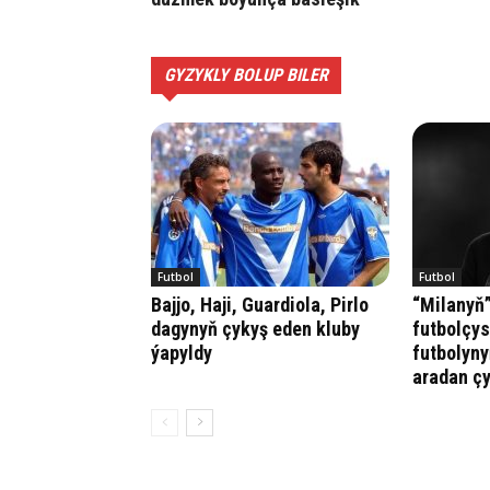
GYZYKLY BOLUP BILER
Futbol
Futbol
Bajjo, Haji, Guardiola, Pirlo
“Milanyň
dagynyň çykyş eden kluby
futbolçys
ýapyldy
futbolyn
aradan ç