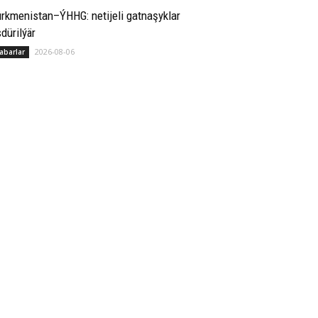
rkmenistan–ÝHHG: netijeli gatnaşyklar
dürilýär
2026-08-06
abarlar