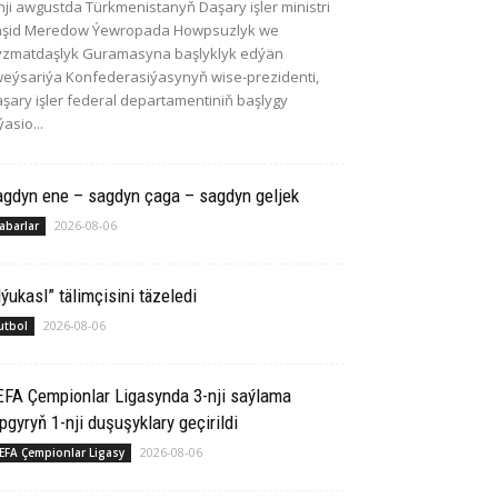
nji awgustda Türkmenistanyň Daşary işler ministri
aşid Meredow Ýewropada Howpsuzlyk we
zmatdaşlyk Guramasyna başlyklyk edýän
eýsariýa Konfederasiýasynyň wise-prezidenti,
şary işler federal departamentiniň başlygy
ýasio...
agdyn ene – sagdyn çaga – sagdyn geljek
2026-08-06
abarlar
ýukasl” tälimçisini täzeledi
2026-08-06
utbol
EFA Çempionlar Ligasynda 3-nji saýlama
pgyryň 1-nji duşuşyklary geçirildi
2026-08-06
EFA Çempionlar Ligasy