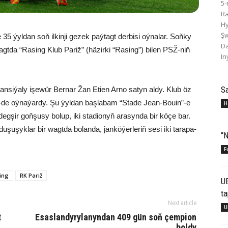
5-
R
Hy
Şw
35 ýyldan soň ilkinji gezek paýtagt derbisi oýnalar. Soňky
Da
tda “Rasing Klub Pariž” (häzirki “Rasing”) bilen PSŽ-niň
In
S
ransiýaly işewür Bernar Žan Etien Arno satyn aldy. Klub öz
”-de oýnaýardy. Şu ýyldan başlabam “Stade Jean-Bouin”-e
H
egşir goňşusy bolup, iki stadionyň arasynda bir köçe bar.
uşuşyklar bir wagtda bolanda, janköýerleriň sesi iki tarapa-
“N
F
ing
RK Pariž
U
ta
Next article
U
t
Esaslandyrylanyndan 409 gün soň çempion
boldy