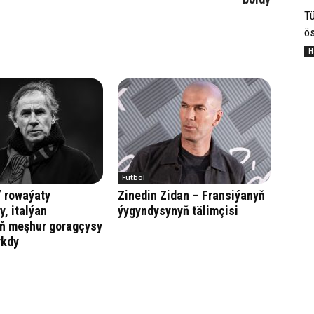
Tü
ös
H
Futbol
” rowaýaty
Zinedin Zidan – Fransiýanyň
y, italýan
ýygyndysynyň tälimçisi
yň meşhur goragçysy
ykdy