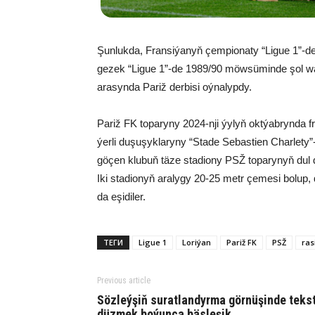
Şunlukda, Fransiýanyň çempionaty “Ligue 1”-de 
gezek “Ligue 1”-de 1989/90 möwsüminde şol wag
arasynda Pariž derbisi oýnalypdy.
Pariž FK toparyny 2024-nji ýylyň oktýabrynda f
ýerli duşuşyklaryny “Stade Sebastien Charlety
göçen klubuň täze stadiony PSŽ toparynyň dul d
Iki stadionyň aralygy 20-25 metr çemesi bolup, d
da eşidiler.
ТЕГИ
Ligue 1
Loriýan
Pariž FK
PSŽ
ras
Previous article
Sözleýşiň suratlandyrma görnüşinde teks
düzmek boýunça bäsleşik