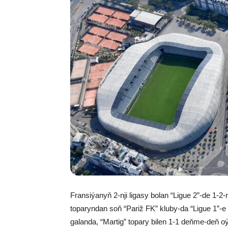
Fransiýanyň 2-nji ligasy bolan “Ligue 2”-de 1-2-n
toparyndan soň “Pariž FK” kluby-da “Ligue 1
galanda, “Martig” topary bilen 1-1 deňme-deň o