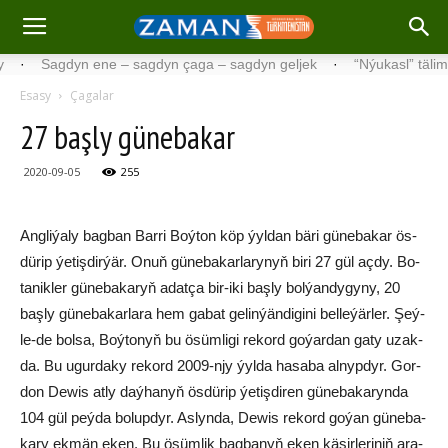
Sagdyn ene – sagdyn çaga – sagdyn geljek
·
“Nýukasl” tälimçisini 
Esasy
Çagalar
27 baş­ly gü­ne­ba­kar
2020-09-05
255
Ang­li­ýa­ly bag­ban Bar­ri Boý­ton köp ýyl­dan bä­ri gü­ne­ba­kar ös­
dü­rip ýe­tiş­dir­ýär. Onuň gü­ne­ba­kar­larynyň bi­ri 27 gül aç­dy. Bo­
ta­nik­ler gü­ne­ba­ka­ryň adat­ça bir-iki baş­ly bol­ýan­dy­gy­ny, 20
baş­ly gü­ne­ba­kar­la­ra hem ga­bat ge­lin­ýän­di­gi­ni bel­le­ýär­ler. Şeý­
le-de bol­sa, Boý­to­nyň bu ösüm­li­gi re­kord go­ýar­dan ga­ty uzak­
da. Bu ugur­da­ky re­kord 2009-njy ýyl­da ha­sa­ba al­nyp­dyr. Gor­
don De­wis at­ly daý­ha­nyň ös­dü­rip ýe­tiş­di­ren gü­ne­ba­ka­ryn­da
104 gül peý­da bo­lup­dyr. As­lyn­da, De­wis re­kord go­ýan gü­ne­ba­
ka­ry ek­män eken. Bu ösüm­lik bag­ba­nyň eken kä­şir­le­ri­niň ara­