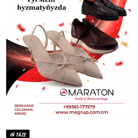
IŇ TÄZE