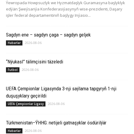
Ýewropada Howpsuzlyk we Hyzmatdaşlyk Guramasyna başlyklyk
edýän Şweýsariýa Konfederasiýasynyň wise-prezidenti, Daşary
işler federal departamentiniň başlygy Inýasio...
Sagdyn ene – sagdyn çaga – sagdyn geljek
2026-08-06
Habarlar
“Nýukasl” tälimçisini täzeledi
2026-08-06
Futbol
UEFA Çempionlar Ligasynda 3-nji saýlama tapgyryň 1-nji
duşuşyklary geçirildi
2026-08-06
UEFA Çempionlar Ligasy
Türkmenistan–ÝHHG: netijeli gatnaşyklar ösdürilýär
2026-08-06
Habarlar