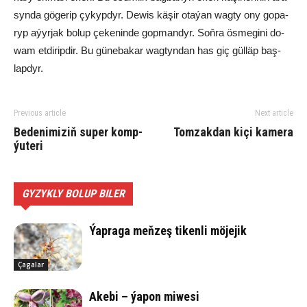
syn­da gö­ge­rip çy­kyp­dyr. De­wis kä­şir ota­ýan wag­ty ony go­pa­
ryp aýyr­jak bo­lup çe­ke­nin­de gop­man­dyr. Soň­ra ös­me­gi­ni do­
wam et­di­rip­dir. Bu gü­ne­ba­kar wag­tyn­dan has giç gül­läp baş­
lap­dyr.
Previous article
Next article
Be­de­ni­mi­ziň su­per komp­
Tom­zak­dan ki­çi kamera
ýu­te­ri
GYZYKLY BOLUP BILER
Ýap­ra­ga meň­zeş ti­ken­li mö­je­jik
Çagalar
Ake­bi – ýa­pon mi­we­si