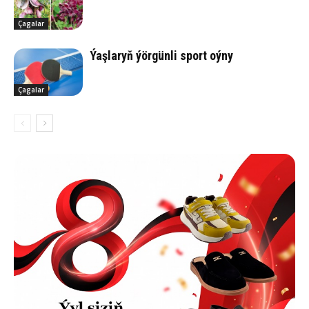
Çagalar
Ýaş­la­ryň ýör­gün­li sport oýny
Çagalar