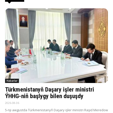
Habarlar
Türkmenistanyň Daşary işler ministri
ÝHHG-niň başlygy bilen duşuşdy
2026-08-06
5-nji awgustda Türkmenistanyň Daşary işler ministri Raşid Meredow