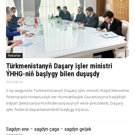
Habarlar
Türkmenistanyň Daşary işler ministri
ÝHHG-niň başlygy bilen duşuşdy
2026-08-06
5-nji awgustda Türkmenistanyň Daşary işler ministri Raşid Meredow
Ýewropada Howpsuzlyk we Hyzmatdaşlyk Guramasyna başlyklyk
edýän Şweýsariýa Konfederasiýasynyň wise-prezidenti, Daşary
işler federal departamentiniň başlygy Inýasio...
Sagdyn ene – sagdyn çaga – sagdyn geljek