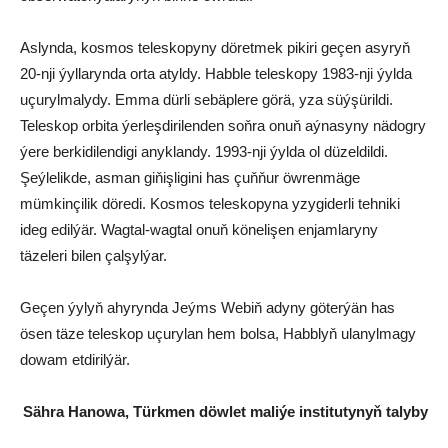
Aslynda, kosmos teleskopyny döretmek pikiri geçen asyryň
20-nji ýyllarynda orta atyldy. Habble teleskopy 1983-nji ýylda
uçurylmalydy. Emma dürli sebäplere görä, yza süýşürildi.
Teleskop orbita ýerleşdirilenden soňra onuň aýnasyny nädogry
ýere berkidilendigi anyklandy. 1993-nji ýylda ol düzeldildi.
Şeýlelikde, asman giňişligini has çuňňur öwrenmäge
mümkinçilik döredi. Kosmos teleskopyna yzygiderli tehniki
ideg edilýär. Wagtal-wagtal onuň könelişen enjamlaryny
täzeleri bilen çalşylýar.
Geçen ýylyň ahyrynda Jeýms Webiň adyny göterýän has
ösen täze teleskop uçurylan hem bolsa, Habblyň ulanylmagy
dowam etdirilýär.
Sähra Hanowa,
Türkmen döwlet maliýe institutynyň talyby