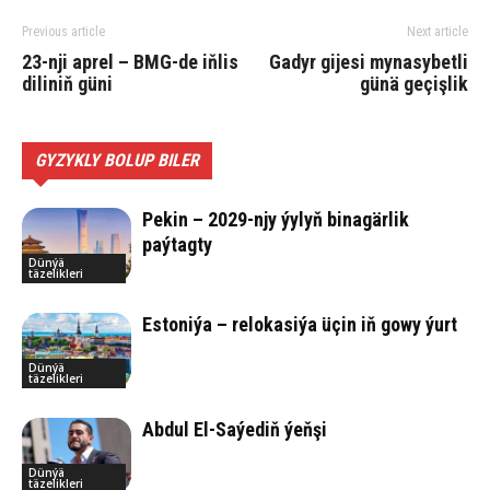
Previous article
Next article
23-nji aprel – BMG-de iňlis
Gadyr gijesi mynasybetli
diliniň güni
günä geçişlik
GYZYKLY BOLUP BILER
Pekin – 2029-njy ýylyň binagärlik
paýtagty
Dünýä
täzelikleri
Estoniýa – relokasiýa üçin iň gowy ýurt
Dünýä
täzelikleri
Abdul El-Saýediň ýeňşi
Dünýä
täzelikleri