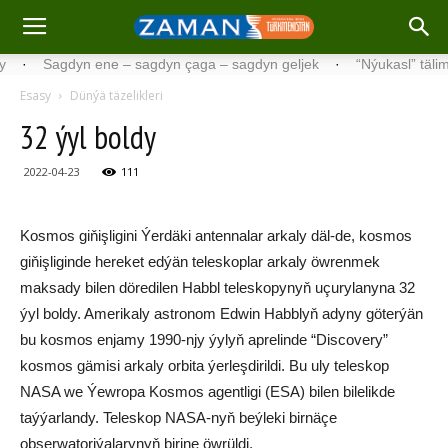
Sagdyn ene – sagdyn çaga – sagdyn geljek
·
“Nýukasl” tälimçisini 
Esasy
Dünýä täzelikleri
32 ýyl boldy
2022-04-23
111
Kosmos giňişligini Ýerdäki antennalar arkaly däl-de, kosmos
giňişliginde hereket edýän teleskoplar arkaly öwrenmek
maksady bilen döredilen Habbl teleskopynyň uçurylanyna 32
ýyl boldy. Amerikaly astronom Edwin Habblyň adyny göterýän
bu kosmos enjamy 1990-njy ýylyň aprelinde “Discovery”
kosmos gämisi arkaly orbita ýerleşdirildi. Bu uly teleskop
NASA we Ýewropa Kosmos agentligi (ESA) bilen bilelikde
taýýarlandy. Teleskop NASA-nyň beýleki birnäçe
obserwatoriýalarynyň birine öwrüldi.