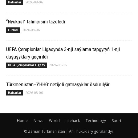
2026-08-06
Habarlar
“Nýukasl” tälimçisini täzeledi
2026-08-06
Futbol
UEFA Çempionlar Ligasynda 3-nji saýlama tapgyryň 1-nji
duşuşyklary geçirildi
2026-08-06
UEFA Çempionlar Ligasy
Türkmenistan–ÝHHG: netijeli gatnaşyklar ösdürilýär
2026-08-06
Habarlar
Home
News
World
Lifehack
Technology
Sport
© Zaman Türkmenistan | Ähli hukuklary goralandyr.