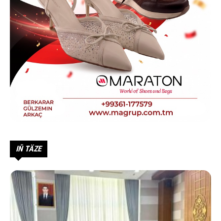
IŇ TÄZE