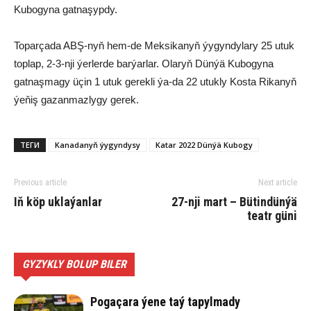
Kubogyna gatnaşypdy.
Toparçada ABŞ-nyň hem-de Meksikanyň ýygyndylary 25 utuk
toplap, 2-3-nji ýerlerde barýarlar. Olaryň Dünýä Kubogyna
gatnaşmagy üçin 1 utuk gerekli ýa-da 22 utukly Kosta Rikanyň
ýeňiş gazanmazlygy gerek.
ТЕГИ
Kanadanyň ýygyndysy
Katar 2022 Dünýä Kubogy
Previous article
Next article
Iň köp uklaýanlar
27-nji mart – Bütindünýä
teatr güni
GYZYKLY BOLUP BILER
Pogaçara ýene taý tapylmady