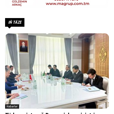
IŇ TÄZE
Habarlar