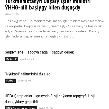
Türkmenistanyň Daşary işler ministri
ÝHHG-niň başlygy bilen duşuşdy
2026-08-06
5-nji awgustda Türkmenistanyň Daşary işler ministri Raşid Meredow
Ýewropada Howpsuzlyk we Hyzmatdaşlyk Guramasyna başlyklyk
edýän Şweýsariýa Konfederasiýasynyň wise-prezidenti, Daşary
işler federal departamentiniň başlygy Inýasio...
Sagdyn ene – sagdyn çaga – sagdyn geljek
2026-08-06
Habarlar
“Nýukasl” tälimçisini täzeledi
2026-08-06
Futbol
UEFA Çempionlar Ligasynda 3-nji saýlama tapgyryň 1-nji
duşuşyklary geçirildi
2026-08-06
UEFA Çempionlar Ligasy