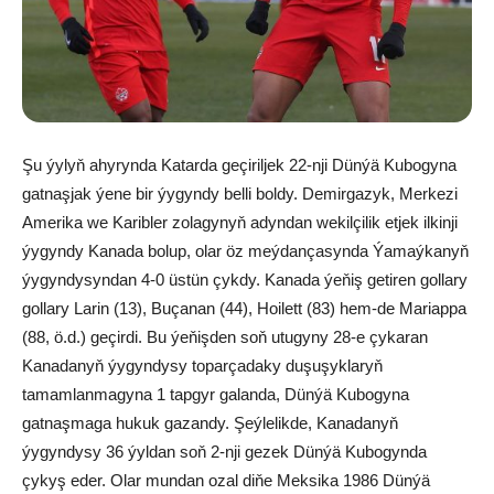
Şu ýylyň ahyrynda Katarda geçiriljek 22-nji Dünýä Kubogyna
gatnaşjak ýene bir ýygyndy belli boldy. Demirgazyk, Merkezi
Amerika we Karibler zolagynyň adyndan wekilçilik etjek ilkinji
ýygyndy Kanada bolup, olar öz meýdançasynda Ýamaýkanyň
ýygyndysyndan 4-0 üstün çykdy. Kanada ýeňiş getiren gollary
gollary Larin (13), Buçanan (44), Hoilett (83) hem-de Mariappa
(88, ö.d.) geçirdi. Bu ýeňişden soň utugyny 28-e çykaran
Kanadanyň ýygyndysy toparçadaky duşuşyklaryň
tamamlanmagyna 1 tapgyr galanda, Dünýä Kubogyna
gatnaşmaga hukuk gazandy. Şeýlelikde, Kanadanyň
ýygyndysy 36 ýyldan soň 2-nji gezek Dünýä Kubogynda
çykyş eder. Olar mundan ozal diňe Meksika 1986 Dünýä