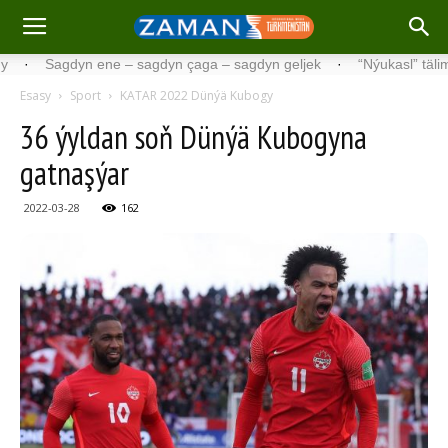
Sagdyn ene – sagdyn çaga – sagdyn geljek
·
“Nýukasl” tälimçisini t
Esasy
Sport
KATAR 2022 Dünýä Kubogy
36 ýyldan soň Dünýä Kubogyna
gatnaşýar
2022-03-28
162