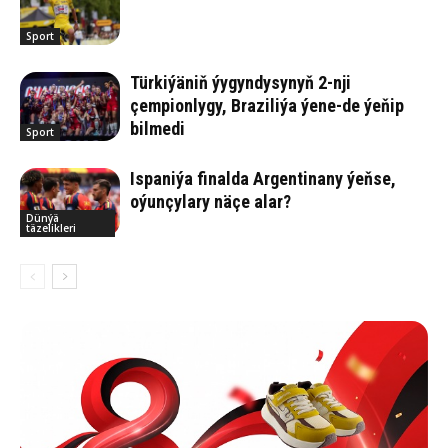
Sport
Türkiýäniň ýygyndysynyň 2-nji
çempionlygy, Braziliýa ýene-de ýeňip
bilmedi
Sport
Ispaniýa finalda Argentinany ýeňse,
oýunçylary näçe alar?
Dünýä
täzelikleri