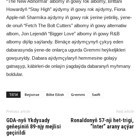
“The New Abnormal” albomy iň gowy rok albomy, Brittani
Howardyň “Stay High” aýdymy iň gowy rok aýdymy, Fiona
Apple-niň Sharmika aýdymy iň gowy rok ýerine ýetiriliş, ýene-
de onuň “Fetch The Bolt Cutters” albomy iň gowy alternatiw
albom, Jon Lejendiň “Bigger Love” albomy iň gowy R&B
albomy diýlip saýlandy. Birnäçe aýdymçynyň çykyş eden
dabarasynda ýene-de onlarça ugurda Gremmi heýkeljikleri
gowşuryldy. Dabara aýdymçylaryň hemmesine golaýy
gatnaşyp, käbirleri-de onlaýn ýagdaýda dabaranyň myhmany
boldular.
ТЕГИ
Beýonse
Billie Eilish
Gremmi
Swift
Previous article
Next article
GDA-nyň Ykdysady
Ronaldonyň 57-nji het-trigi,
geňeşiniň 89-njy mejlisi
“Inter” arany açýar
geçirildi