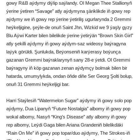
gowy R&B aýdymy diýlip saýlandy. Ol Megan Thee Stallionyň
ýerine ýetiren “Savage” atly aýdymyna şäriklikde iň gowy rep
aýdymy we iň gowy rep ýerine ýetiriliş ugurlarynda 2 Gremmi
heýkeljigine, şeýle-de onuň Saint Jhn, Wizkid we 9 ýaşly gyzy
Blu Aýwi Karter bilen bilelikde ýerine ýetirýän “Brown Skin Girl”
atly şekilli aýdymy iň gowy aýdym-saz wideosy baýragyna
laýyk görüldi. Şunlukda, Beýonseniň karýerasy boýunça
gazanan Gremmi baýraklarynyň sany 28-e ýetdi. Ol Gremmi
baýragyny iň köp gazanan zenan aýdymçy bolmak bilen bir
hatarda, umumylykda, ondan öňde diňe Ser Georg Şolti bolup,
onuň 31 Gremmi heýkeljigi bar.
Harri Staýlesiň “Watermelon Sugar” aýdymy iň gowy solo pop
aýdymy, Dua Lipanyň “Future Nostalgia” albomy iň gowy pop
wokal albomy, Nasyň “King’s Disease” atly albomy iň gowy
rep albomy, Leýdi Gaga bilen Ariana Grandeniň bilelikdäki
“Rain On Me” iň gowy pop topar/duo aýdymy, The Strokes-iň