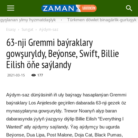
nan ylmy hyzmatdaşlyk
·
Türkmen döwlet binagärlik-gurluşyk insti
Esasy
Sungat
Aýdym-saz
63-nji Gremmi baýraklary
gowşuryldy, Beýonse, Swift, Billie
Eilish öňe saýlandy
2021-03-15
177
Aýdym-saz dünýäsiniň iň uly baýragy hasaplanýan Gremmi
baýraklary Los Anjelesde geçirilen dabarada 63-nji gezek öz
mynasyplaryna gowşuryldy. Trewor Noanyň alyp baran
dabarasynda ýylyň ýazgysy diýlip Billie Eilish “Everything I
Wanted” atly aýdymy saýlandy. Ýaş aýdymçy bu ugurda
Beýonse, Dua Lipa, Post Malone, Doja Cat, Black Pumas,