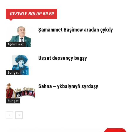
GYZYKLY BOLUP BILER
Şamämmet Bäşimow aradan çykdy
Aýdym-saz
Ussat des­san­çy bag­şy
Sungat
Sahna – ykbalymyň syrdaşy
Sungat