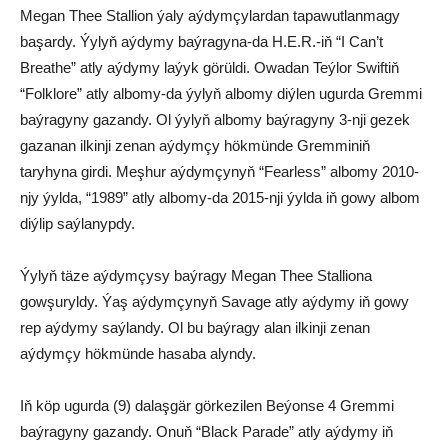
Megan Thee Stallion ýaly aýdymçylardan tapawutlanmagy
başardy. Ýylyň aýdymy baýragyna-da H.E.R.-iň “I Can’t
Breathe” atly aýdymy laýyk görüldi. Owadan Teýlor Swiftiň
“Folklore” atly albomy-da ýylyň albomy diýlen ugurda Gremmi
baýragyny gazandy. Ol ýylyň albomy baýragyny 3-nji gezek
gazanan ilkinji zenan aýdymçy hökmünde Gremminiň
taryhyna girdi. Meşhur aýdymçynyň “Fearless” albomy 2010-
njy ýylda, “1989” atly albomy-da 2015-nji ýylda iň gowy albom
diýlip saýlanypdy.
Ýylyň täze aýdymçysy baýragy Megan Thee Stalliona
gowşuryldy. Ýaş aýdymçynyň Savage atly aýdymy iň gowy
rep aýdymy saýlandy. Ol bu baýragy alan ilkinji zenan
aýdymçy hökmünde hasaba alyndy.
Iň köp ugurda (9) dalaşgär görkezilen Beýonse 4 Gremmi
baýragyny gazandy. Onuň “Black Parade” atly aýdymy iň