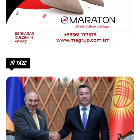
IŇ TÄZE