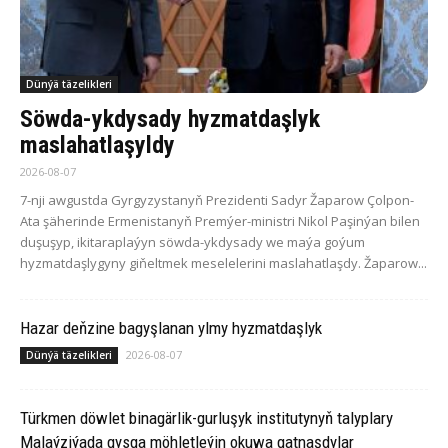
Dünýä täzelikleri
Söwda-ykdysady hyzmatdaşlyk
maslahatlaşyldy
2026-08-07
7-nji awgustda Gyrgyzystanyň Prezidenti Sadyr Žaparow Çolpon-
Ata şäherinde Ermenistanyň Premýer-ministri Nikol Paşinýan bilen
duşuşyp, ikitaraplaýyn söwda-ykdysady we maýa goýum
hyzmatdaşlygyny giňeltmek meselelerini maslahatlaşdy. Žaparow...
Hazar deňzine bagyşlanan ylmy hyzmatdaşlyk
2026-08-07
Dünýä täzelikleri
Türkmen döwlet binagärlik-gurluşyk institutynyň talyplary
Malaýziýada gysga möhletleýin okuwa gatnaşdylar