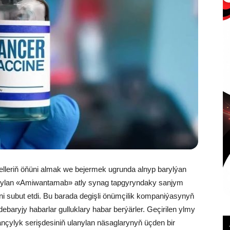
elleriň öňüni almak we bejermek ugrunda alnyp barylýan
rlanylan «Amiwantamab» atly synag tapgyryndaky sanjym
erini subut etdi. Bu barada degişli önümçilik kompaniýasynyň
baryjy habarlar gulluklary habar berýärler. Geçirilen ylmy
ançylyk serişdesiniň ulanylan näsaglarynyň üçden bir