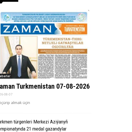
abarlar
aman Turkmenistan 07-08-2026
26-08-07
çürip almak üçin
rkmen türgenleri Merkezi Aziýanyň
empionatynda 21 medal gazandylar