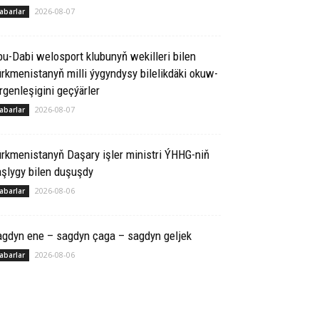
2026-08-07
abarlar
u-Da­bi we­los­port klu­bu­nyň we­kil­le­ri bi­len
rk­me­nis­ta­nyň milli ýy­gyn­dy­sy bi­le­lik­dä­ki okuw-
r­gen­le­şigini geçýärler
2026-08-07
abarlar
rkmenistanyň Daşary işler ministri ÝHHG-niň
şlygy bilen duşuşdy
2026-08-06
abarlar
agdyn ene – sagdyn çaga – sagdyn geljek
2026-08-06
abarlar