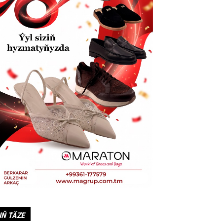
IŇ TÄZE