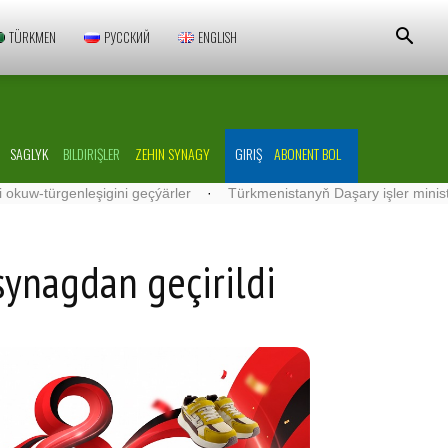
TÜRKMEN
РУССКИЙ
ENGLISH
SAGLYK
BILDIRIŞLER
ZEHIN SYNAGY
GIRIŞ
ABONENT BOL
r­gen­le­şigini geçýärler
·
Türkmenistanyň Daşary işler ministri ÝHHG-
synagdan geçirildi