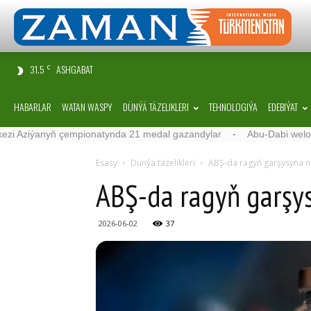
31.5
ASHGABAT
C
HABARLAR
WATAN WASPY
DÜNÝÄ TÄZELIKLERI
TEHNOLOGIÝA
EDEBIÝAT
anyň çempionatynda 21 medal gazandylar
·
Abu-Da­bi we­los­port klu­bu­
Esasy
Dünýä täzelikleri
ABŞ-da ragyň garşysyna ni
ABŞ-da ragyň garşys
2026-06-02
37