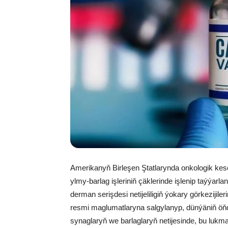
Amerikanyň Birleşen Ştatlarynda onkologik kes
ylmy-barlag işleriniň çäklerinde işlenip taýýa
derman serişdesi netijeliligiň ýokary görkezijil
resmi maglumatlaryna salgylanyp, dünýäniň öňde
synaglaryň we barlaglaryň netijesinde, bu lukm