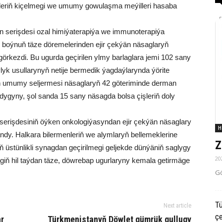
leriň kiçelmegi we umumy gowulaşma meýilleri hasaba
n serişdesi ozal himiýaterapiýa we immunoterapiýa
de boýnuň täze döremelerinden ejir çekýän näsaglaryň
görkezdi. Bu ugurda geçirilen ylmy barlaglara jemi 102 sany
yk usullarynyň netije bermedik ýagdaýlarynda ýörite
yň umumy seljermesi näsaglaryň 42 göteriminde derman
ndygyny, şol sanda 15 sany näsagda bolsa çişleriň doly
 serişdesiniň öýken onkologiýasyndan ejir çekýän näsaglary
H
andy. Halkara bilermenleriň we alymlaryň bellemeklerine
Z
 üstünlikli synagdan geçirilmegi geljekde dünýäniň saglygy
20
giň hil taýdan täze, döwrebap ugurlaryny kemala getirmäge
Gö
Tü
Next article
ç
ar
Türkmenistanyň Döwlet gümrük gullugy