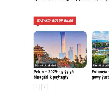
GYZYKLY BOLUP BILER
Dünýä täzelikleri
Dünýä täzeli
Pekin – 2029-njy ýylyň
Estoniýa 
binagärlik paýtagty
gowy ýurt