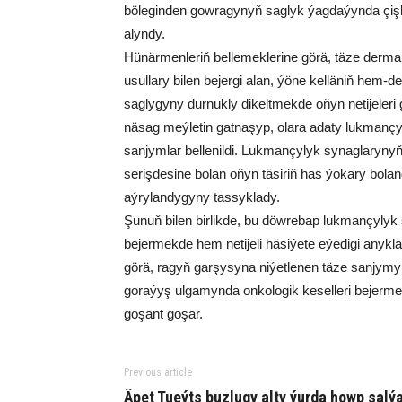
böleginden gowragynyň saglyk ýagdaýynda çiş
alyndy.
Hünärmenleriň bellemeklerine görä, täze derma
usullary bilen bejergi alan, ýöne kelläniň hem-
saglygyny durnukly dikeltmekde oňyn netijeleri 
näsag meýletin gatnaşyp, olara adaty lukmançyl
sanjymlar bellenildi. Lukmançylyk synaglaryn
serişdesine bolan oňyn täsiriň has ýokary bola
aýrylandygyny tassyklady.
Şunuň bilen birlikde, bu döwrebap lukmançylyk
bejermekde hem netijeli häsiýete eýedigi anykl
görä, ragyň garşysyna niýetlenen täze sanjymyň
goraýyş ulgamynda onkologik keselleri bejerme
goşant goşar.
Previous article
Äpet Tueýts buzlugy alty ýurda howp salý