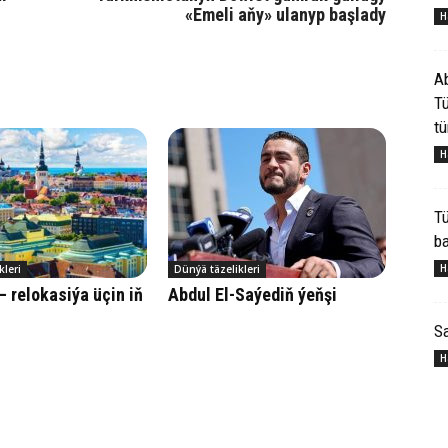
«Emeli aňy» ulanyp başlady
H
Ab
Tü
tü
H
Tü
ba
H
kleri
Dünýä täzelikleri
– relokasiýa üçin iň
Abdul El-Saýediň ýeňşi
S
H